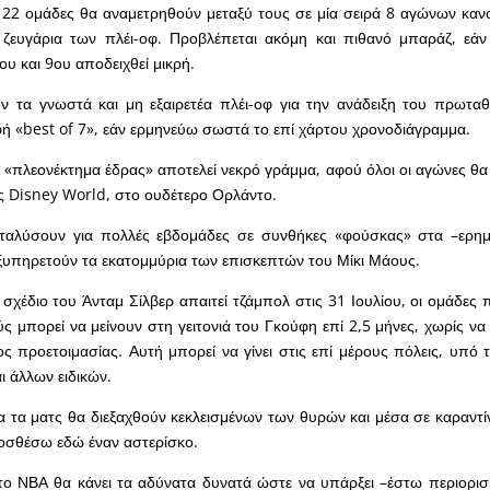
 22 ομάδες θα αναμετρηθούν μεταξύ τους σε μία σειρά 8 αγώνων καν
 ζευγάρια των πλέι-οφ. Προβλέπεται ακόμη και πιθανό μπαράζ, εάν
ου και 9ου αποδειχθεί μικρή.
 τα γνωστά και μη εξαιρετέα πλέι-οφ για την ανάδειξη του πρωταθ
 «best of 7», εάν ερμηνεύω σωστά το επί χάρτου χρονοδιάγραμμα.
α «πλεονέκτημα έδρας» αποτελεί νεκρό γράμμα, αφού όλοι οι αγώνες θα
ς Disney World, στο ουδέτερο Ορλάντο.
ταλύσουν για πολλές εβδομάδες σε συνθήκες «φούσκας» στα –ερη
ξυπηρετούν τα εκατομμύρια των επισκεπτών του Μίκι Μάους.
 σχέδιο του Άνταμ Σίλβερ απαιτεί τζάμπολ στις 31 Ιουλίου, οι ομάδες
ύς μπορεί να μείνουν στη γειτονιά του Γκούφη επί 2,5 μήνες, χωρίς να
ς προετοιμασίας. Αυτή μπορεί να γίνει στις επί μέρους πόλεις, υπό 
ι άλλων ειδικών.
λα τα ματς θα διεξαχθούν κεκλεισμένων των θυρών και μέσα σε καραντί
ροσθέσω εδώ έναν αστερίσκο.
 το ΝΒΑ θα κάνει τα αδύνατα δυνατά ώστε να υπάρξει –έστω περιορι