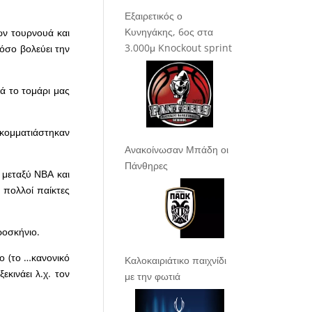
Εξαιρετικός ο
Κυνηγάκης, 6ος στα
ών τουρνουά και
3.000μ Knockout sprint
τόσο βολεύει την
ά το τομάρι μας
 κομματιάστηκαν
Ανακοίνωσαν Μπάδη οι
Πάνθηρες
 μεταξύ ΝΒΑ και
 πολλοί παίκτες
ροσκήνιο.
ο (το …κανονικό
Καλοκαιριάτικο παιχνίδι
εκινάει λ.χ. τον
με την φωτιά