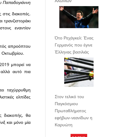
Αλωνίων
υ Παπαδογιάννη
 στις διακοπές.
ι τρανζιστοράκι
στονς εναντίον
Ότο Ρεχάγκελ: Ένας
Γερμανός που έγινε
εκτός απροόπτου
Έλληνας βασιλιάς
12 Οκτωβρίου.
 2019 μπορεί να
, αλλά αυτό πια
πει ταχύρρυθμη
Στον τελικό του
στικές ελπίδες
Παγκόσμιου
Πρωταθλήματος
ς διακοπής, θα
εφήβων-νεανίδων η
ιξ και μόνο μία
Καρυώτη