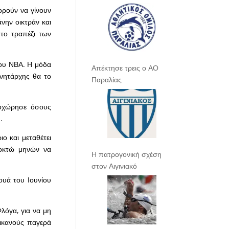
ορούν να γίνουν
νην οικτράν και
 το τραπέζι των
του ΝΒΑ. Η μόδα
Απέκτησε τρεις ο ΑΟ
ανητάρχης θα το
Παραλίας
νοχώρησε όσους
.
ιο και μεταθέτει
 οκτώ μηνών να
Η πατρογονική σχέση
στον Αιγινιακό
υά του Ιουνίου
Φλόγα, για να μη
ρικανούς παγερά