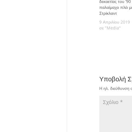
δεκαετίας του ’90
παλαίμαχο πλέι μ
Στρίκλαντ
9 Απριλίου 2019
σε "Media"
Υποβολή Σ
Η ηλ. διεύθυνση 