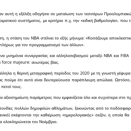
αν αυτή η εξέλιξη οδηγήσει σε ματαίωση των τεσσάρων Προολυμπιακ
ιματικού συστήματος, με κριτήριο π.χ. την «ειδική βαθμολογία», που 
η, η στάση του ΝΒΑ στέλνει το εξής μήνυμα: «Κοιτάζουμε αποκλειστικ
 πλήρως για τον προγραμματισμό των άλλων».
μένα μνημόνια συνεργασίας και αλληλοσεβασμού μεταξύ ΝΒΑ και FIBA
 force majeure: ανωτέρας βίας.
άλληλα η θερινή μεταγραφική περίοδος του 2020 με τη γνωστή γέφυρα
ς πούμε ότι αυτό είναι δευτερεύουσα παράπλευρη απώλεια. Ωστόσο,
 πετσί τους.
μία αξιοσημείωτη παράμετρος που εμφανίζεται όλο και συχνότερα στο π
σπονδίες πολλών δημοφιλών αθλημάτων, ξεκινώντας από το ποδόσφαιρ
κανικό) σκέφτονται την καθιέρωση «ημερολογιακής» σεζόν, η οποία θα ξ
α ολοκληρώνεται τον Νοέμβριο.