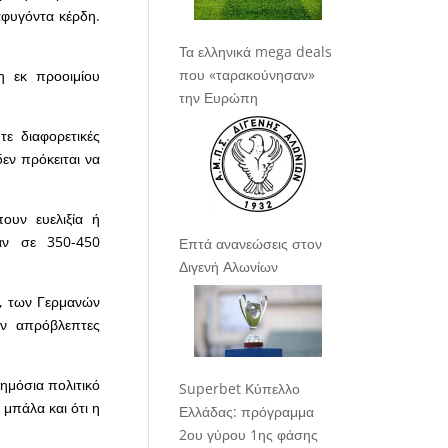
αφυγόντα κέρδη.
Τα ελληνικά mega deals
που «ταρακούνησαν»
η εκ προοιμίου
την Ευρώπη
ε διαφορετικές
εν πρόκειται να
ουν ευελιξία ή
αν σε 350-450
Επτά ανανεώσεις στον
Διγενή Αλωνίων
ν, των Γερμανών
ύν απρόβλεπτες
ημόσια πολιτικό
Superbet Κύπελλο
 μπάλα και ότι η
Ελλάδας: πρόγραμμα
2ου γύρου 1ης φάσης