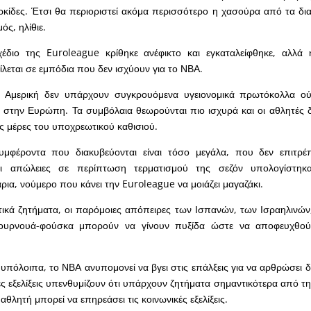
ρκίδες. Έτσι θα περιοριστεί ακόμα περισσότερο η χασούρα από τα δι
ός, ηλίθιε.
χέδιο της Euroleague κρίθηκε ανέφικτο και εγκαταλείφθηκε, αλλά 
ίλεται σε εμπόδια που δεν ισχύουν για το ΝΒΑ.
Αμερική δεν υπάρχουν συγκρουόμενα υγειονομικά πρωτόκολλα ούτ
στην Ευρώπη. Τα συμβόλαια θεωρούνται πιο ισχυρά και οι αθλητές δ
ς μέρες του υποχρεωτικού καθισιού.
υμφέροντα που διακυβεύονται είναι τόσο μεγάλα, που δεν επιτρέπ
ι απώλειες σε περίπτωση τερματισμού της σεζόν υπολογίστηκ
ρια, νούμερο που κάνει την Euroleague να μοιάζει μαγαζάκι.
τικά ζητήματα, οι παρόμοιες απόπειρες των Ισπανών, των Ισραηλινώ
τουρνουά-φούσκα μπορούν να γίνουν πυξίδα ώστε να αποφευχθο
υπόλοιπα, το ΝΒΑ ανυπομονεί να βγει στις επάλξεις για να αρθρώσει δ
ες εξελίξεις υπενθυμίζουν ότι υπάρχουν ζητήματα σημαντικότερα από τη
θλητή μπορεί να επηρεάσει τις κοινωνικές εξελίξεις.