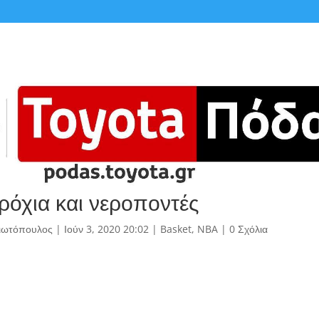
όχια και νεροποντές
γιωτόπουλος
|
Ιούν 3, 2020 20:02
|
Basket
,
NBA
|
0 Σχόλια