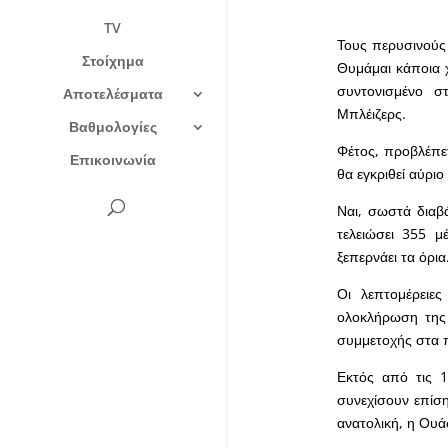
TV
Τους περυσινούς
Στοίχημα
Θυμάμαι κάποια χ
συντονισμένο σ
Αποτελέσματα
Μπλέιζερς.
Βαθμολογίες
Φέτος, προβλέπε
Επικοινωνία
θα εγκριθεί αύριο
Ναι, σωστά διαβ
τελειώσει 355 μ
ξεπερνάει τα όρια
Οι λεπτομέρειε
ολοκλήρωση της 
συμμετοχής στα π
Εκτός από τις 
συνεχίσουν επίση
ανατολική, η Ουάσ