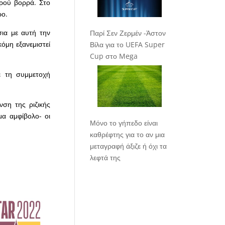
ερού βορρά. Στο
ρο.
ια με αυτή την
Παρί Σεν Ζερμέν -Άστον
μη εξανεμιστεί
Βίλα για το UEFA Super
Cup στο Mega
ε τη συμμετοχή
ση της ριζικής
α αμφίβολο- οι
Μόνο το γήπεδο είναι
καθρέφτης για το αν μια
μεταγραφή άξιζε ή όχι τα
λεφτά της