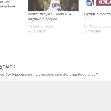
 με τον
έικερ Ροντ
Λάντσμπεργκερ – ΜακΡέι, 40
Έφτασε η ώρα το
δαχτυλίδια δρόμος
2022
15 Ιουλίου 2023
17 Φεβρουαρίου 
σε "Basket"
σε "Media"
χολίου
σας δεν δημοσιεύεται.
Τα υποχρεωτικά πεδία σημειώνονται με
*