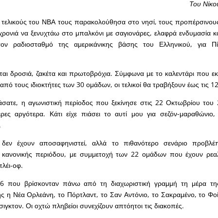
Του Νίκο
 τελικούς του ΝΒΑ τους παρακολούθησα στο νησί, τους προπέρσινους
ρονιά να ξενυχτάω στο μπαλκόνι με σαγιονάρες, ελαφρά ενδυμασία κα
τον ραδιοσταθμό της αμερικάνικης βάσης του Ελληνικού, για Πί
ται δροσιά, ζακέτα και πρωτοβρόχια. Σύμφωνα με το καλεντάρι που 
 από τους ιδιοκτήτες των 30 ομάδων, οι τελικοί θα τραβήξουν έως τις 
άσατε, η αγωνιστική περίοδος που ξεκίνησε στις 22 Οκτωβρίου του
έρες αργότερα. Κάτι είχε πιάσει το αυτί μου για σεζόν-μαραθώνιο
.
ς δεν έχουν αποσαφηνιστεί, αλλά το πιθανότερο σενάριο προβλέ
κανονικής περιόδου, με συμμετοχή των 22 ομάδων που έχουν ρεαλι
λέι-οφ.
16 που βρίσκονταν πάνω από τη διαχωριστική γραμμή τη μέρα τη
ς η Νέα Ορλεάνη, το Πόρτλαντ, το Σαν Αντόνιο, το Σακραμένο, το Φοίν
ιγκτον. Οι οχτώ πληβείοι συνεχίζουν απτόητοι τις διακοπές.