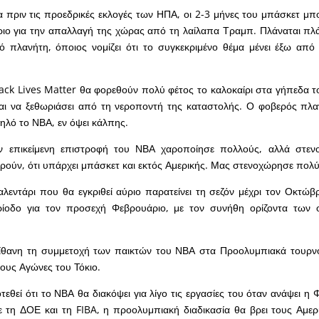
ία πριν τις προεδρικές εκλογές των ΗΠΑ, οι 2-3 μήνες του μπάσκετ μπ
ιο για την απαλλαγή της χώρας από τη λαίλαπα Τραμπ. Πλάναται πλά
κό πλανήτη, όποιος νομίζει ότι το συγκεκριμένο θέμα μένει έξω από
ack Lives Matter θα φορεθούν πολύ φέτος το καλοκαίρι στα γήπεδα 
ται να ξεθωριάσει από τη νεροποντή της καταστολής. Ο φοβερός πλ
λό το ΝΒΑ, εν όψει κάλπης.
ην επικείμενη επιστροφή του ΝΒΑ χαροποίησε πολλούς, αλλά στε
ρούν, ότι υπάρχει μπάσκετ και εκτός Αμερικής. Μας στενοχώρησε πολύ
αλεντάρι που θα εγκριθεί αύριο παρατείνει τη σεζόν μέχρι τον Οκτώβρ
ρίοδο για τον προσεχή Φεβρουάριο, με τον συνήθη ορίζοντα των
ίθανη τη συμμετοχή των παικτών του ΝΒΑ στα Προολυμπιακά τουρνο
τους Αγώνες του Τόκιο.
εθεί ότι το ΝΒΑ θα διακόψει για λίγο τις εργασίες του όταν ανάψει η 
ε τη ΔΟΕ και τη FIBA, η προολυμπιακή διαδικασία θα βρει τους Αμε