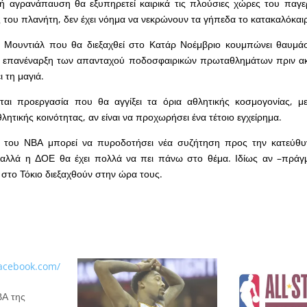
ινή αγρανάπαυση θα εξυπηρετεί καιρικά τις πλούσιες χώρες του παγ
 του πλανήτη, δεν έχει νόημα να νεκρώνουν τα γήπεδα το κατακαλόκαι
 Μουντιάλ που θα διεξαχθεί στο Κατάρ Νοέμβριο κουμπώνει θαυμάσ
η επανέναρξη των απανταχού ποδοσφαιρικών πρωταθλημάτων πριν ακό
 τη μαγιά.
ίται προεργασία που θα αγγίξει τα όρια αθλητικής κοσμογονίας, μ
ητικής κοινότητας, αν είναι να προχωρήσει ένα τέτοιο εγχείρημα.
ι του ΝΒΑ μπορεί να πυροδοτήσει νέα συζήτηση προς την κατεύθυν
αλλά η ΔΟΕ θα έχει πολλά να πει πάνω στο θέμα. Ιδίως αν –πράγμ
στο Τόκιο διεξαχθούν στην ώρα τους.
Α της