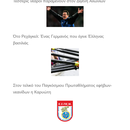
Τέσσερις νεαροί παραμένουν στον Διγενή Αλωνίων
Ότο Ρεχάγκελ: Ένας Γερμανός που έγινε Έλληνας
βασιλιάς
Στον τελικό του Παγκόσμιου Πρωταθλήματος εφήβων-
νεανίδων η Καρυώτη