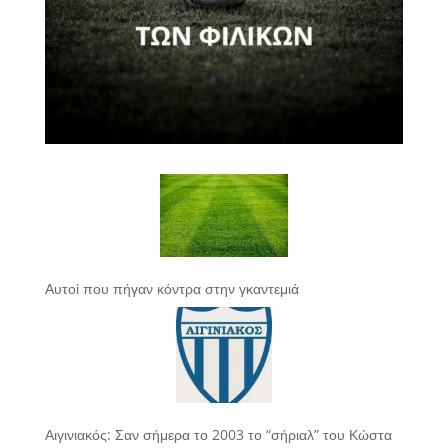
Αυτοί που πήγαν κόντρα στην γκαντεμιά
Αιγινιακός: Σαν σήμερα το 2003 το “σήριαλ” του Κώστα