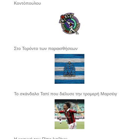
Κοντόπουλου
Στο Τορόντο των παραισθήσεων
Το σκάνδαλο Ταπί που διέλυσε την τρομερή Μαρσέιγ
Η κραυγή του Πίπο Ιντζάγκι