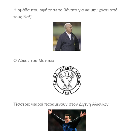
Η ομάδα που αψήφησε το θάνατο για να μην χάσει από
τους Ναζί
Ο Λύκος του Ματσέιο
Τέσσερις νεαροί παραμένουν στον Διγενή Αλωνίων