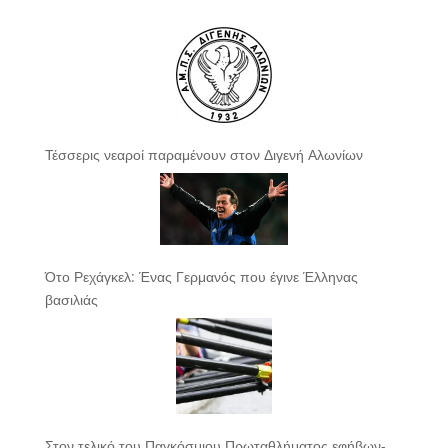
Τέσσερις νεαροί παραμένουν στον Διγενή Αλωνίων
Ότο Ρεχάγκελ: Ένας Γερμανός που έγινε Έλληνας
βασιλιάς
Στον τελικό του Παγκόσμιου Πρωταθλήματος εφήβων-