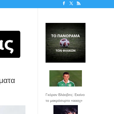
ματα
Γκόραν Βλάοβιτς: Εκείνο
το μακρόσυρτο «αααχ»