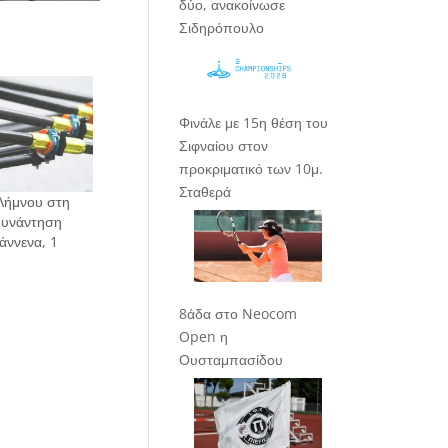
δύο, ανακοίνωσε
Σιδηρόπουλο
Φινάλε με 15η θέση του
Σιφναίου στον
προκριματικό των 10μ.
Σταθερά
Λήμνου στη
Συνάντηση
άννενα, 1
8άδα στο Neocom
Open η
Ουσταμπασίδου