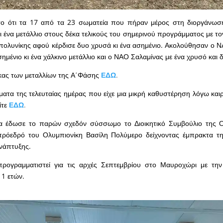
ωτο ότι τα 17 από τα 23 σωματεία που πήραν μέρος στη διοργάνωσ
ι ένα μετάλλιο στους δέκα τελικούς του σημερινού προγράμματος με τ
 πολυνίκης αφού κέρδισε δυο χρυσά κι ένα ασημένιο. Ακολούθησαν ο 
ημένιο κι ένα χάλκινο μετάλλιο και ο ΝΑΟ Σαλαμίνας με ένα χρυσό και 
κας των μεταλλίων της Α΄Φάσης
ΕΔΩ
.
ατα της τελευταίας ημέρας που είχε μια μικρή καθυστέρηση λόγω κα
ίτε
ΕΔΩ
.
α έδωσε το παρών σχεδόν σύσσωμο το Διοικητικό Συμβούλιο της 
πρόεδρό του Ολυμπιονίκη Βασίλη Πολύμερο δείχνοντας έμπρακτα τ
Ανάπτυξης.
ρογραμματιστεί για τις αρχές Σεπτεμβρίου στο Μαυροχώρι με την
ς 11 ετών.