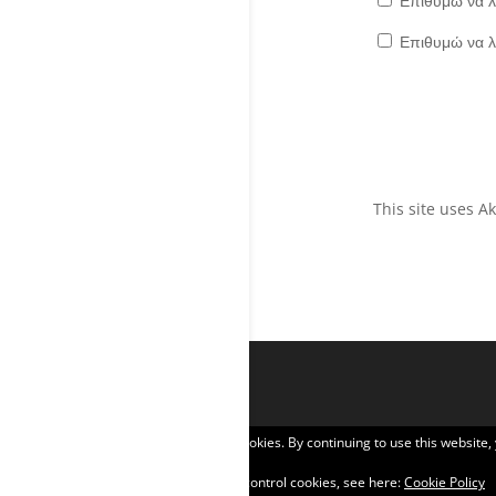
Επιθυμώ να λ
Επιθυμώ να λ
This site uses 
Privacy & Cookies: This site uses cookies. By continuing to use this website,
To find out more, including how to control cookies, see here:
Cookie Policy
Σχεδιάστηκε από