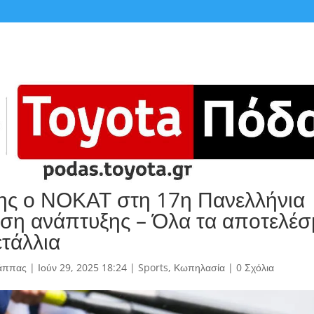
ης ο ΝΟΚΑΤ στη 17η Πανελλήνια
ση ανάπτυξης – Όλα τα αποτελέσ
ετάλλια
άππας
|
Ιούν 29, 2025 18:24
|
Sports
,
Κωπηλασία
|
0 Σχόλια