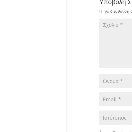
Υποβολή Σ
Η ηλ. διεύθυνση 