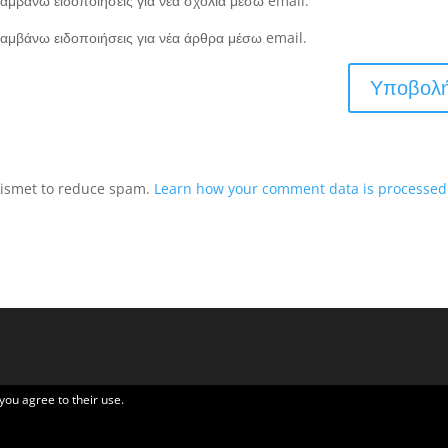
αμβάνω ειδοποιήσεις για νέα σχόλια μέσω email.
αμβάνω ειδοποιήσεις για νέα άρθρα μέσω email.
Akismet to reduce spam.
Learn how your comment data is processed
 you agree to their use.
Elegant Themes
| Υποστηρίζεται από
WordPress