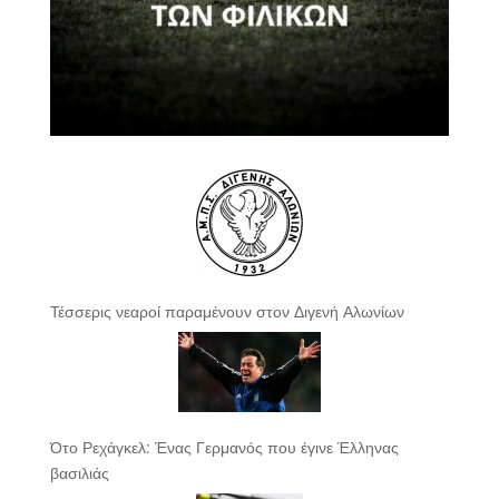
Τέσσερις νεαροί παραμένουν στον Διγενή Αλωνίων
Ότο Ρεχάγκελ: Ένας Γερμανός που έγινε Έλληνας
βασιλιάς