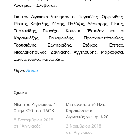
Αυστρίας – Σλοβενίας.
Για τον Αιγινιακό ξεκίνησαν οι Γιαγκιόζης, Ορφανίδης,
Ρίστιτς, Καψάλης, Ζήσης, Πολύζος, Λάσκαρης, Πέριτς,
Τσολακίδης, Γκαγέχο, Κούστα. Έπαιξαν και οι
Καραγκιόζης, Γιαλαμούδης, Προσκυνητόπουλος,
Ταουσιάνης, Σωτηριάδης, Στόικος, Έππας,
Νικολακόπουλος, Ζαννάκης, Αγγελούδης, Μαρκόφσκι.
Ξανθόπουλος και Χότζιτς.
Πηγή:
Arena
Σχετικά
Νίκη του Αιγινιακού, 1-
Μια ανάσα από Ηλία
0 την Κ20 του ΠΑΟΚ
Καρακώστα ο
Αιγινιακός για την Κ20
8 Σεπτεμβρίου 2018
σε "Αιγινιακός"
2 Νοεμβρίου 2018
σε "Αιγινιακός"