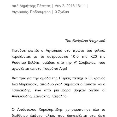
από
Δημήτρης Πάππας
|
Αυγ 2, 2018 13:11
|
Αιγινιακός
,
Ποδόσφαιρο
|
0 Σχόλια
Του Θεόφιλου Ψυχογιού
Πετούσε φωτιές ο Αιγινιακός στο πρώτο του φιλικό,
κερδίζοντας με το αστρονομικό 10-0 την Κ20 της
Ρούνταρ Βελένιε, ομάδας από την Α’
Σλοβενίας, που
αγωνίζεται και στο Γιουρόπα Λιγκ!
Χατ τρικ για την ομάδα της Πιερίας πέτυχε ο Ουκρανός
Ίλια Μαρκόφσκι, από δυο γκολ σημείωσε ο Κούστα και ο
Τσολακίδης, ενώ από μια φορά βρήκαν δίχτυα οι
Αγγελούδης, Ζαννάκης, Καψάλης.
Ο Απόστολος Χαραλαμπίδης χρησιμοποίησε όλο το
διαθέσιμο έμψυχο υλικό, που διαχειρίζεται στα όρια