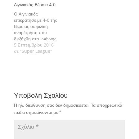
Αιγινιακός-Βέροια 4-0
Ο Αιγινιακός
επικράτησε με 4-0 της
Βέροιας σε φιλίκή
αναμέτρηση που
διεξήχθη στο Ιωάννης
Παραλυκίδης του
5 Σεπτεμβρίου 2016
Αιγινίου.
σε "Super League"
Υποβολή Σχολίου
Η ηλ. διεύθυνση σας δεν δημοσιεύεται.
Τα υποχρεωτικά
πεδία σημειώνονται με
*