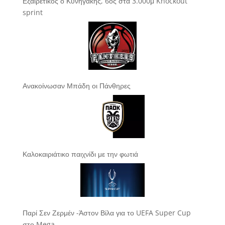
Εξαιρετικός ο Κυνηγάκης, 6ος στα 3.000μ Knockout
sprint
Ανακοίνωσαν Μπάδη οι Πάνθηρες
Καλοκαιριάτικο παιχνίδι με την φωτιά
Παρί Σεν Ζερμέν -Άστον Βίλα για το UEFA Super Cup
στο Mega