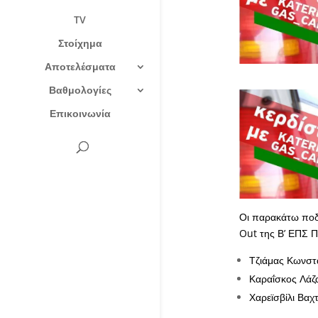
TV
Στοίχημα
Αποτελέσματα
Βαθμολογίες
Επικοινωνία
Οι παρακάτω ποδο
Out της Β’ ΕΠΣ Πι
Τζιάμας Κωνστα
Καραΐσκος Λάζα
Χαρεϊσβίλι Βαχ