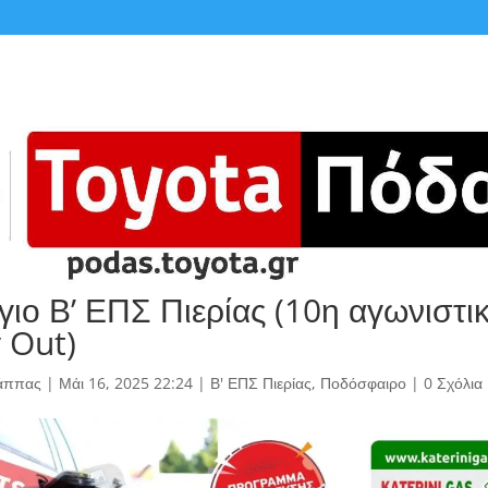
γιο Β’ ΕΠΣ Πιερίας (10η αγωνιστι
y Out)
άππας
|
Μάι 16, 2025 22:24
|
Β' ΕΠΣ Πιερίας
,
Ποδόσφαιρο
|
0 Σχόλια