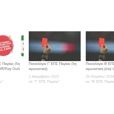
 Πιερίας (5η
Ποινολόγιο Γ’ ΕΠΣ Πιερίας (5η
Ποινολόγιο Β’ ΕΠΣ
ff/Play Out)
αγωνιστική)
αγωνιστική play o
5
2 Δεκεμβρίου 2022
26 Απριλίου 202
ς"
σε "Γ' ΕΠΣ Πιερίας"
σε "Β' ΕΠΣ Πιερί