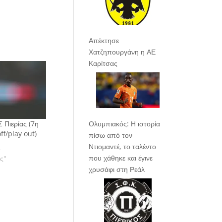
Απέκτησε
Χατζηπουργάνη η ΑΕ
Καρίτσας
 Πιερίας (7η
Ολυμπιακός: Η ιστορία
ff/play out)
πίσω από τον
Ντιομαντέ, το ταλέντο
4
που χάθηκε και έγινε
ας"
χρυσάφι στη Ρεάλ