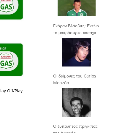
Γκόραν Βλάοβιτς: Εκείνο
το μακρόσυρτο «αααχ»
Οι δαίμονες του Carlos
Monzón
lay Off/Play
Ο ξυπόλητος πρίγκιπας
της Αφρικής