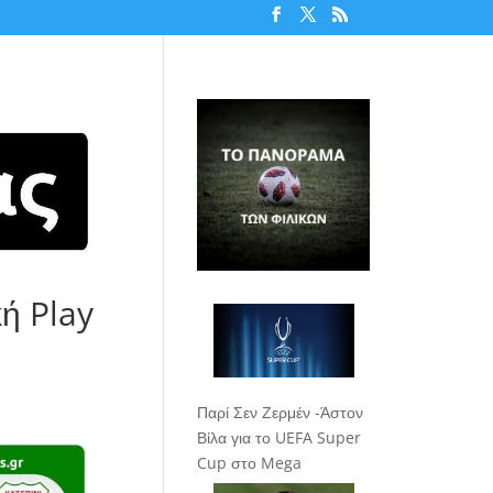
κή Play
Παρί Σεν Ζερμέν -Άστον
Βίλα για το UEFA Super
Cup στο Mega