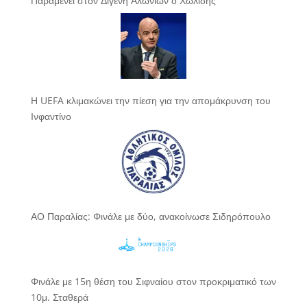
Παραμένει στον Διγενή Αλωνίων ο Χωλίδης
Η UEFA κλιμακώνει την πίεση για την απομάκρυνση του
Ινφαντίνο
ΑΟ Παραλίας: Φινάλε με δύο, ανακοίνωσε Σιδηρόπουλο
Φινάλε με 15η θέση του Σιφναίου στον προκριματικό των
10μ. Σταθερά