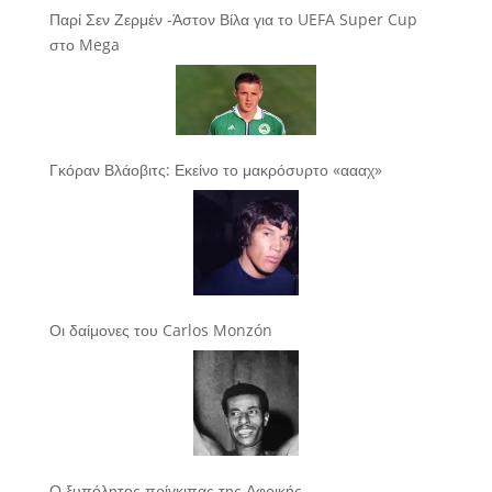
Παρί Σεν Ζερμέν -Άστον Βίλα για το UEFA Super Cup
στο Mega
Γκόραν Βλάοβιτς: Εκείνο το μακρόσυρτο «αααχ»
Οι δαίμονες του Carlos Monzón
Ο ξυπόλητος πρίγκιπας της Αφρικής