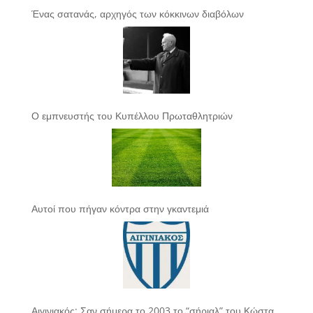
Ένας σατανάς, αρχηγός των κόκκινων διαβόλων
Ο εμπνευστής του Κυπέλλου Πρωταθλητριών
Αυτοί που πήγαν κόντρα στην γκαντεμιά
Αιγινιακός: Σαν σήμερα το 2003 το “σήριαλ” του Κώστα