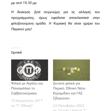
μμ αντί 19.30 μμ
Η διοίκηση ζητά συγγνώμη για τις αλλαγές του
προγράμματος, όμως οφείλεται αποκλειστικά στην
φιλοξενούμενη ομάδα. H Κυριακή θα είναι ημέρα του
Πιερικού μας!
Σχετικά
Φιλικά με Αιγάλω και
Δυνατά φιλικά για
Παναιγιάλειο το
Πιερικό, Εθνικό Νέου
Σαββατοκύριακο
Κεραμιδίου και ΓΑΣ
Σβορώνου
10 Αυγούστου 2017
σε "Γ' Εθνική"
23 Οκτωβρίου 2022
σε "Super League 2"