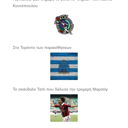
Κοντόπουλου
Στο Τορόντο των παραισθήσεων
Το σκάνδαλο Ταπί που διέλυσε την τρομερή Μαρσέιγ