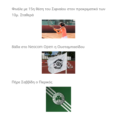
Φινάλε με 15η θέση του Σιφναίου στον προκριματικό των
10μ. Σταθερά
8άδα στο Neocom Open η Ουσταμπασίδου
Πήρε Σαββίδη ο Πιερικός