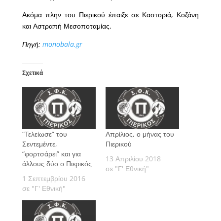
Ακόμα πλην του Πιερικού έπαιξε σε Καστοριά, Κοζάνη
και Αστραπή Μεσοποταμίας.
Πηγή:
monobala.gr
Σχετικά
“Τελείωσε” του
Απρίλιος, ο μήνας του
Σεντεμέντε,
Πιερικού
“φορτσάρει” και για
13 Απριλίου 2018
άλλους δύο ο Πιερικός
σε "Γ' Εθνική"
1 Σεπτεμβρίου 2016
σε "Γ' Εθνική"