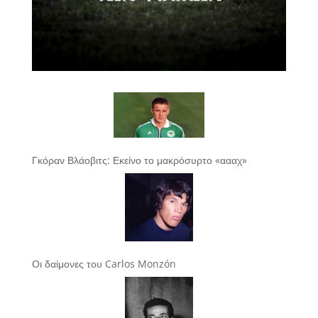
Γκόραν Βλάοβιτς: Εκείνο το μακρόσυρτο «αααχ»
Οι δαίμονες του Carlos Monzón