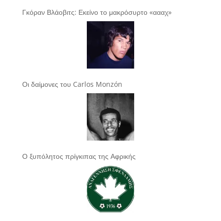
Γκόραν Βλάοβιτς: Εκείνο το μακρόσυρτο «αααχ»
Οι δαίμονες του Carlos Monzón
Ο ξυπόλητος πρίγκιπας της Αφρικής