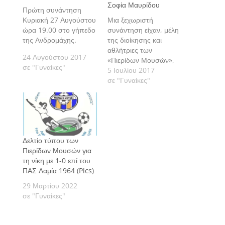
Σοφία Μαυρίδου
Πρώτη συνάντηση
Κυριακή 27 Αυγούστου
Μια ξεχωριστή
ώρα 19.00 στο γήπεδο
συνάντηση είχαν, μέλη
της Ανδρομάχης.
της διοίκησης και
αθλήτριες των
24 Αυγούστου 2017
«Πιερίδων Μουσών»,
σε "Γυναίκες"
το βράδυ της Δευτέρας
5 Ιουλίου 2017
3 Ιουλίου 2017 σε
σε "Γυναίκες"
γνωστή ταβέρνα της
πόλης.
Δελτίο τύπου των
Πιερίδων Μουσών για
τη νίκη με 1-0 επί του
ΠΑΣ Λαμία 1964 (Pics)
29 Μαρτίου 2022
σε "Γυναίκες"