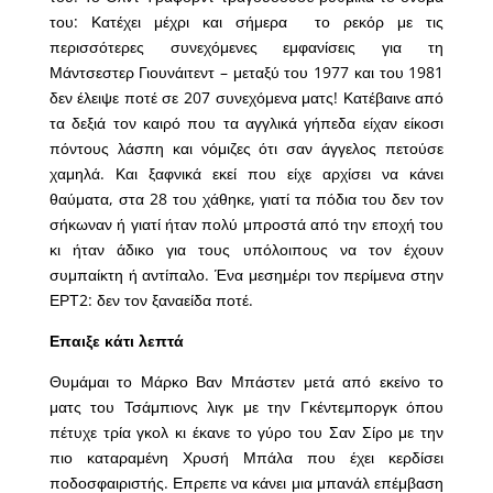
του: Κατέχει μέχρι και σήμερα το ρεκόρ με τις
περισσότερες συνεχόμενες εμφανίσεις για τη
Μάντσεστερ Γιουνάιτεντ – μεταξύ του 1977 και του 1981
δεν έλειψε ποτέ σε 207 συνεχόμενα ματς! Κατέβαινε από
τα δεξιά τον καιρό που τα αγγλικά γήπεδα είχαν είκοσι
πόντους λάσπη και νόμιζες ότι σαν άγγελος πετούσε
χαμηλά. Και ξαφνικά εκεί που είχε αρχίσει να κάνει
θαύματα, στα 28 του χάθηκε, γιατί τα πόδια του δεν τον
σήκωναν ή γιατί ήταν πολύ μπροστά από την εποχή του
κι ήταν άδικο για τους υπόλοιπους να τον έχουν
συμπαίκτη ή αντίπαλο. Ένα μεσημέρι τον περίμενα στην
ΕΡΤ2: δεν τον ξαναείδα ποτέ.
Επαιξε κάτι λεπτά
Θυμάμαι το Μάρκο Βαν Μπάστεν μετά από εκείνο το
ματς του Τσάμπιονς λιγκ με την Γκέντεμποργκ όπου
πέτυχε τρία γκολ κι έκανε το γύρο του Σαν Σίρο με την
πιο καταραμένη Χρυσή Μπάλα που έχει κερδίσει
ποδοσφαιριστής. Επρεπε να κάνει μια μπανάλ επέμβαση