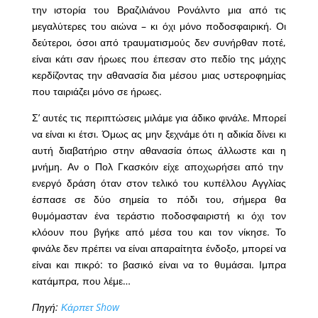
την ιστορία του Βραζιλιάνου Ρονάλντο μια από τις
μεγαλύτερες του αιώνα – κι όχι μόνο ποδοσφαιρική. Οι
δεύτεροι, όσοι από τραυματισμούς δεν συνήρθαν ποτέ,
είναι κάτι σαν ήρωες που έπεσαν στο πεδίο της μάχης
κερδίζοντας την αθανασία δια μέσου μιας υστεροφημίας
που ταιριάζει μόνο σε ήρωες.
Σ’ αυτές τις περιπτώσεις μιλάμε για άδικο φινάλε. Μπορεί
να είναι κι έτσι. Όμως ας μην ξεχνάμε ότι η αδικία δίνει κι
αυτή διαβατήριο στην αθανασία όπως άλλωστε και η
μνήμη. Αν ο Πολ Γκασκόιν είχε αποχωρήσει από την
ενεργό δράση όταν στον τελικό του κυπέλλου Αγγλίας
έσπασε σε δύο σημεία το πόδι του, σήμερα θα
θυμόμασταν ένα τεράστιο ποδοσφαιριστή κι όχι τον
κλόουν που βγήκε από μέσα του και τον νίκησε. Το
φινάλε δεν πρέπει να είναι απαραίτητα ένδοξο, μπορεί να
είναι και πικρό: το βασικό είναι να το θυμάσαι. Ιμπρα
κατάμπρα, που λέμε…
Πηγή:
Κάρπετ Show