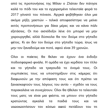
από τις προπονήσεις της Μίλαν ο Ζλάταν δεν πάτησε
καλά το πόδι του και το εγχειρισμένο τελευταία φορά το
2017 γόνατό του πόνεσε. Αρχικά φοβήθηκαν όλοι μια
ακόμα ρήξη χιαστών – τελικά αποφασίστηκε να μείνει
εκτός προπονήσεων για δέκα μέρες και να κάνει πάλι
εξετάσεις. Οι πιο αισιόδοξοι λένε ότι μπορεί να μην
χειρουργηθεί, αλλά δύσκολα θα τον δούμε στο γήπεδο
φέτος. Κι αν δεν τον δούμε στο γήπεδο τώρα, ίσως να
μην τον ξαναδούμε και ποτέ, αφού είναι 39 χρονών.
Ολοι οι παίκτες θα θελαν να έχουν ένα ένδοξο
ποδοσφαιρικό φινάλε. Η ομάδα να έχει κερδίσει τον τίτλο
και το γήπεδο να τραγουδά το όνομά τους. Οι
συμπαίκτες τους να υποστηρίζουν στις κάμερες ότι
διαφωνούν με την απόφαση τους και ότι πρέπει να
ξανασκεφτούν τους λόγους του αντίο – σχεδόν να τους
παρακαλάνε να συνεχίσουν. Ολοι θα ήθελαν το τελευταίο
τους ματς να είναι μια φιέστα, να μπουν στο γήπεδο
κρατώντας αγκαλιά τα παιδιά τους και να
χειροκροτήσουν τον κόσμο αφού πετάξουν του τη