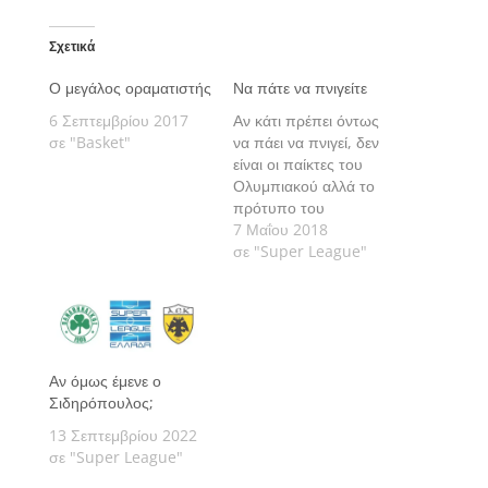
Σχετικά
Ο μεγάλος οραματιστής
Να πάτε να πνιγείτε
6 Σεπτεμβρίου 2017
Αν κάτι πρέπει όντως
σε "Basket"
να πάει να πνιγεί, δεν
είναι οι παίκτες του
Ολυμπιακού αλλά το
πρότυπο του
προέδρου που «γ…ει»
7 Μαΐου 2018
και δέρνει! Γράφει ο
σε "Super League"
Κώστας
Κεφαλογιάννης.
Αν όμως έμενε ο
Σιδηρόπουλος;
13 Σεπτεμβρίου 2022
σε "Super League"