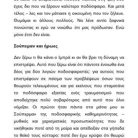
έχεις δει που να ξέρουν καλύτερο ποδόσφαιρο. Και μετά
τέλος – λες και τον μάτιασε η οικουμένη που τον ζήλευε.
Θυμάμαι κι άλλους πολλούς. Να λένε αντίο ξαφνικά
πονώντας κι εγώ να νοιώθω ότι μας πρόδωσαν. Ενώ
μόνο έτσι δεν είναι.
Σούπεμαν και ήρωες
Δεν ξέρω τι θα κάνει ο Ιμπρά κι αν θα βρει τη δύναμη να
επιστρέψει. Αυτό που ξέρω είναι ότι πάντοτε ένοιωθα ένα
δέος για δύο λογιών ποδοσφαιριστές: για αυτούς που
επιστρέφουν σε πείσμα των προβλέψεων όσων τους
θεωρούν τελειωμένους και για εκείνους που σταματάνε
το ποδόσφαιρο εξαιτίας ενός τραυματισμού που
αποδείχτηκε πολύ σοβαρότερος από αυτό που όλοι
νόμιζαν. Οι πρώτοι ήταν πάντα στα μάτια μου οι
Σούπερμαν της ποδοσφαιρικής καθημερινότητας –
μυθικές και χαρισματικές προσωπικότητες που δε
νικήθηκαν ποτέ από τη μοίρα και απέδειξαν στα γήπεδα
το θεϊκό τους κύτταρο: ποτέ δεν έχω κρύψει ότι θεωρώ