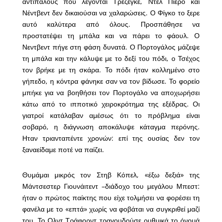
αντιπάλους που λέγονται Τρεζεγκέ, Ντελ Πιέρο και
Νέντβεντ δεν δικαιούσαι να χαλαρώσεις. Ο Φίγκο το ξερε
αυτό καλύτερα από όλους. Προσπάθησε να
προστατέψει τη μπάλα και να πάρει το φάουλ. Ο
Νεντβεντ πήγε στη φάση δυνατά. Ο Πορτογάλος μάζεψε
τη μπάλα και την κάλυψε με το δεξί του πόδι, ο Τσέχος
τον βρήκε με τη σκάρα. Το πόδι ήταν κολλημένο στο
γήπεδο, η κόντρα φάνηκε σαν να τον βίδωσε. Το φορείο
μπήκε για να βοηθήσει τον Πορτογάλο να αποχωρήσει
κάτω από το ιπποτικό χειροκρότημα της εξέδρας. Οι
γιατροί κατάλαβαν αμέσως ότι το πρόβλημα είναι
σοβαρό, η διάγνωση αποκάλυψε κάταγμα περόνης.
Ηταν τριανταπέντε χρονών: επί της ουσίας δεν τον
ξαναείδαμε ποτέ να παίζει.
Θυμάμαι μικρός τον Στηβ Κόπελ, «έξω δεξιά» της
Μάντσεστερ Γιουνάιτεντ –διάδοχο του μεγάλου Μπεστ:
ήταν ο πρώτος παίκτης που είχε τολμήσει να φορέσει τη
φανέλα με το «επτά» χωρίς να φοβάται να συγκριθεί μαζί
του. Το Ολντ Τράφορντ τραγουδούσε ρυθμικά το όνομά