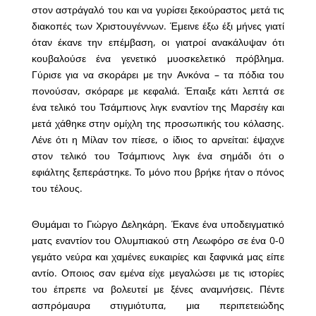
στον αστράγαλό του και να γυρίσει ξεκούραστος μετά τις
διακοπές των Χριστουγέννων. Έμεινε έξω έξι μήνες γιατί
όταν έκανε την επέμβαση, οι γιατροί ανακάλυψαν ότι
κουβαλούσε ένα γενετικό μυοσκελετικό πρόβλημα.
Γύρισε για να σκοράρει με την Ανκόνα – τα πόδια του
πονούσαν, σκόραρε με κεφαλιά. Έπαιξε κάτι λεπτά σε
ένα τελικό του Τσάμπιονς λιγκ εναντίον της Μαρσέιγ και
μετά χάθηκε στην ομίχλη της προσωπικής του κόλασης.
Λένε ότι η Μίλαν τον πίεσε, ο ίδιος το αρνείται: έψαχνε
στον τελικό του Τσάμπιονς λιγκ ένα σημάδι ότι ο
εφιάλτης ξεπεράστηκε. Το μόνο που βρήκε ήταν ο πόνος
του τέλους.
Θυμάμαι το Γιώργο Δεληκάρη. Έκανε ένα υποδειγματικό
ματς εναντίον του Ολυμπιακού στη Λεωφόρο σε ένα 0-0
γεμάτο νεύρα και χαμένες ευκαιρίες και ξαφνικά μας είπε
αντίο. Οποιος σαν εμένα είχε μεγαλώσει με τις ιστορίες
του έπρεπε να βολευτεί με ξένες αναμνήσεις. Πέντε
ασπρόμαυρα στιγμιότυπα, μια περιπετειώδης