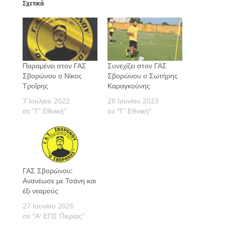
Σχετικά
Παραμένει στον ΓΑΣ
Συνεχίζει στον ΓΑΣ
Σβορώνου ο Νίκος
Σβορώνου ο Σωτήρης
Τροΐρης
Καραγκούνης
7 Ιουλίου 2022
28 Ιουνίου 2023
σε "Γ' Εθνική"
σε "Γ' Εθνική"
ΓΑΣ Σβορώνου:
Ανανέωσε με Τσάνη και
έξι νεαρούς
27 Ιουνίου 2026
σε "Α' ΕΠΣ Πιερίας"