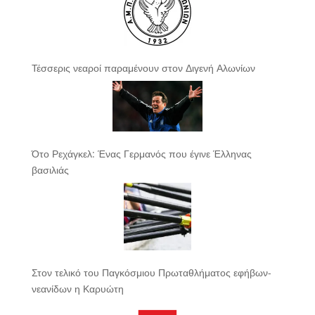
Τέσσερις νεαροί παραμένουν στον Διγενή Αλωνίων
Ότο Ρεχάγκελ: Ένας Γερμανός που έγινε Έλληνας
βασιλιάς
Στον τελικό του Παγκόσμιου Πρωταθλήματος εφήβων-
νεανίδων η Καρυώτη