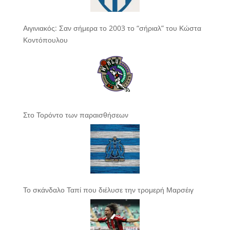
Αιγινιακός: Σαν σήμερα το 2003 το “σήριαλ” του Κώστα
Κοντόπουλου
Στο Τορόντο των παραισθήσεων
Το σκάνδαλο Ταπί που διέλυσε την τρομερή Μαρσέιγ