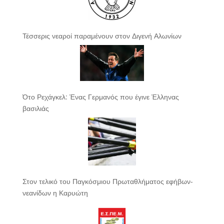
Τέσσερις νεαροί παραμένουν στον Διγενή Αλωνίων
Ότο Ρεχάγκελ: Ένας Γερμανός που έγινε Έλληνας
βασιλιάς
Στον τελικό του Παγκόσμιου Πρωταθλήματος εφήβων-
νεανίδων η Καρυώτη