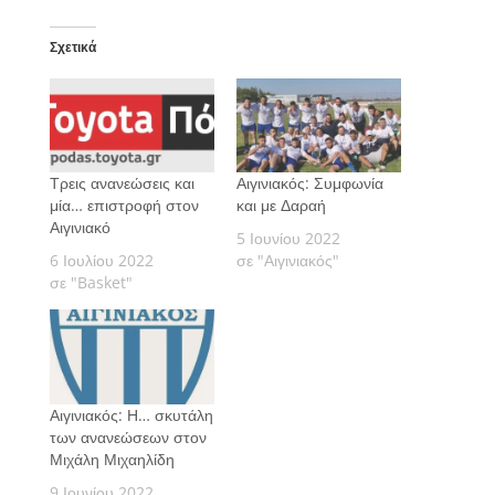
Σχετικά
Τρεις ανανεώσεις και
Αιγινιακός: Συμφωνία
μία… επιστροφή στον
και με Δαραή
Αιγινιακό
5 Ιουνίου 2022
6 Ιουλίου 2022
σε "Αιγινιακός"
σε "Basket"
Αιγινιακός: Η… σκυτάλη
των ανανεώσεων στον
Μιχάλη Μιχαηλίδη
9 Ιουνίου 2022