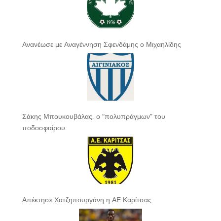
Ανανέωσε με Αναγέννηση Σφενδάμης ο Μιχαηλίδης
Σάκης Μπουκουβάλας, ο “πολυπράγμων” του
ποδοσφαίρου
Απέκτησε Χατζηπουργάνη η ΑΕ Καρίτσας