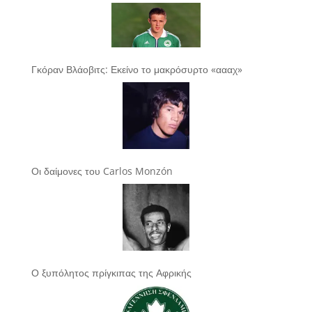
Γκόραν Βλάοβιτς: Εκείνο το μακρόσυρτο «αααχ»
Οι δαίμονες του Carlos Monzón
Ο ξυπόλητος πρίγκιπας της Αφρικής