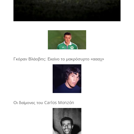
Γκόραν Βλάοβιτς: Εκείνο το μακρόσυρτο «αααχ»
Οι δαίμονες του Carlos Monzón