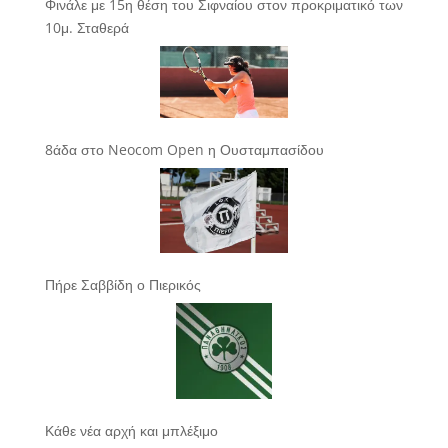
Φινάλε με 15η θέση του Σιφναίου στον προκριματικό των
10μ. Σταθερά
8άδα στο Neocom Open η Ουσταμπασίδου
Πήρε Σαββίδη ο Πιερικός
Κάθε νέα αρχή και μπλέξιμο