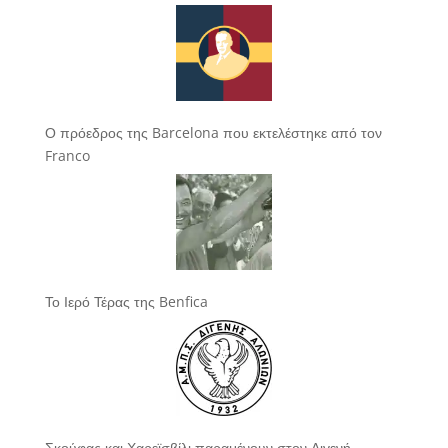
Ο πρόεδρος της Barcelona που εκτελέστηκε από τον
Franco
Το Ιερό Τέρας της Benfica
Σκούφας και Χαρεϊσβίλι παραμένουν στον Διγενή