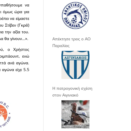
σπαθήσουμε να
αι όμως ώρα για
έπει να είμαστε
υ Στίβεν (Γκρέϊ)
α την αξία του.
λα θα γίνουν…».
Απέκτησε τρεις ο ΑΟ
Παραλίας
ού, ο Χρήστος
ριμπάουντ, ενώ
επτά ανά αγώνα.
 αγώνα είχε 5.5
Η πατρογονική σχέση
στον Αιγινιακό