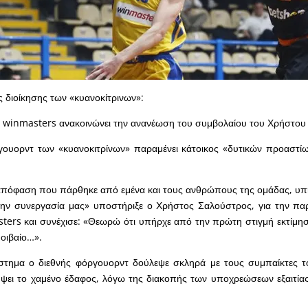
 διοίκησης των «κυανοκίτρινων»:
ι winmasters ανακοινώνει την ανανέωση του συμβολαίου του Χρήστου
ουορντ των «κυανοκιτρίνων» παραμένει κάτοικος «δυτικών προαστίω
 απόφαση που πάρθηκε από εμένα και τους ανθρώπους της ομάδας, υπ
την συνεργασία μας» υποστήριξε ο Χρήστος Σαλούστρος, για την πα
ters και συνέχισε: «Θεωρώ ότι υπήρχε από την πρώτη στιγμή εκτίμη
μοιβαίο…».
στημα ο διεθνής φόργουορντ δούλεψε σκληρά με τους συμπαίκτες τ
ύψει το χαμένο έδαφος, λόγω της διακοπής των υποχρεώσεων εξαιτία