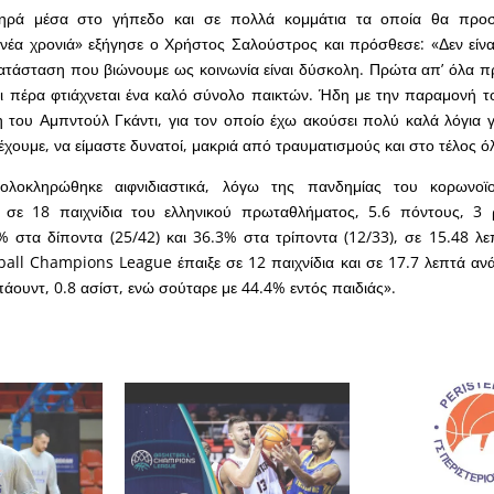
ηρά μέσα στο γήπεδο και σε πολλά κομμάτια τα οποία θα προ
νέα χρονιά» εξήγησε ο Χρήστος Σαλούστρος και πρόσθεσε: «Δεν είν
ατάσταση που βιώνουμε ως κοινωνία είναι δύσκολη. Πρώτα απ’ όλα πρ
και πέρα φτιάχνεται ένα καλό σύνολο παικτών. Ήδη με την παραμονή το
 του Αμπντούλ Γκάντι, για τον οποίο έχω ακούσει πολύ καλά λόγια γι
 έχουμε, να είμαστε δυνατοί, μακριά από τραυματισμούς και στο τέλος ό
λοκληρώθηκε αιφνιδιαστικά, λόγω της πανδημίας του κορωνοϊ
 σε 18 παιχνίδια του ελληνικού πρωταθλήματος, 5.6 πόντους, 3 
% στα δίποντα (25/42) και 36.3% στα τρίποντα (12/33), σε 15.48 λ
all Champions League έπαιξε σε 12 παιχνίδια και σε 17.7 λεπτά ανά
πάουντ, 0.8 ασίστ, ενώ σούταρε με 44.4% εντός παιδιάς».