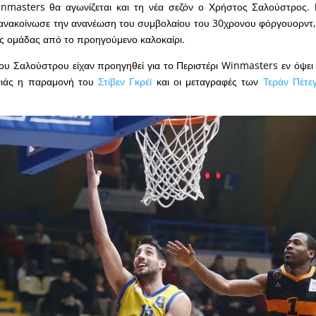
inmasters θα αγωνίζεται και τη νέα σεζόν ο Χρήστος Σαλούστρος. 
 ανακοίνωσε την ανανέωση του συμβολαίου του 30χρονου φόργουορντ,
ς ομάδας από το προηγούμενο καλοκαίρι.
υ Σαλούστρου είχαν προηγηθεί για το Περιστέρι Winmasters εν όψει 
νιάς η παραμονή του
Στίβεν Γκρέϊ
και οι μεταγραφές των
Τεράν Πέτεγ