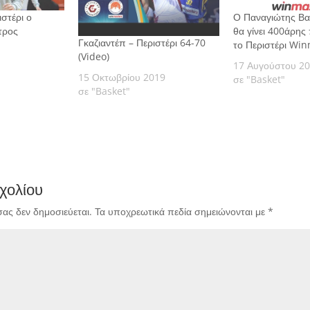
ιστέρι ο
Ο Παναγιώτης Β
τρος
θα γίνει 400άρης 
Γκαζιαντέπ – Περιστέρι 64-70
το Περιστέρι Wi
(Video)
17 Αυγούστου 2
15 Οκτωβρίου 2019
σε "Basket"
σε "Basket"
χολίου
σας δεν δημοσιεύεται.
Τα υποχρεωτικά πεδία σημειώνονται με
*