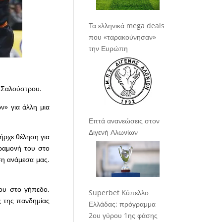
Τα ελληνικά mega deals
που «ταρακούνησαν»
την Ευρώπη
 Σαλούστρου.
ν» για άλλη μια
Επτά ανανεώσεις στον
Διγενή Αλωνίων
ήρχε θέληση για
ραμονή του στο
ση ανάμεσα μας.
ου στο γήπεδο,
Superbet Κύπελλο
ς της πανδημίας
Ελλάδας: πρόγραμμα
2ου γύρου 1ης φάσης