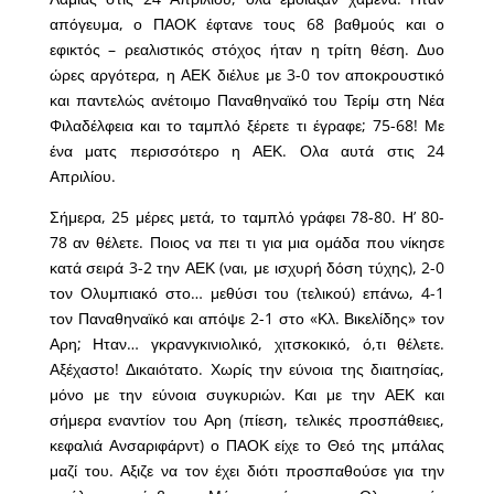
απόγευμα, ο ΠΑΟΚ έφτανε τους 68 βαθμούς και ο
εφικτός – ρεαλιστικός στόχος ήταν η τρίτη θέση. Δυο
ώρες αργότερα, η ΑΕΚ διέλυε με 3-0 τον αποκρουστικό
και παντελώς ανέτοιμο Παναθηναϊκό του Τερίμ στη Νέα
Φιλαδέλφεια και το ταμπλό ξέρετε τι έγραφε; 75-68! Με
ένα ματς περισσότερο η ΑΕΚ. Ολα αυτά στις 24
Απριλίου.
Σήμερα, 25 μέρες μετά, το ταμπλό γράφει 78-80. Η’ 80-
78 αν θέλετε. Ποιος να πει τι για μια ομάδα που νίκησε
κατά σειρά 3-2 την ΑΕΚ (ναι, με ισχυρή δόση τύχης), 2-0
τον Ολυμπιακό στο… μεθύσι του (τελικού) επάνω, 4-1
τον Παναθηναϊκό και απόψε 2-1 στο «Κλ. Βικελίδης» τον
Αρη; Ηταν… γκρανγκινιολικό, χιτσκοκικό, ό,τι θέλετε.
Αξέχαστο! Δικαιότατο. Χωρίς την εύνοια της διαιτησίας,
μόνο με την εύνοια συγκυριών. Και με την ΑΕΚ και
σήμερα εναντίον του Αρη (πίεση, τελικές προσπάθειες,
κεφαλιά Ανσαριφάρντ) ο ΠΑΟΚ είχε το Θεό της μπάλας
μαζί του. Αξιζε να τον έχει διότι προσπαθούσε για την