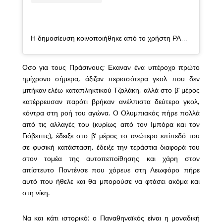
Η δημοσίευση κοινοποιήθηκε από το χρήστη PAOK FC (@paok_fc)
Οσο για τους Πράσινους; Εκαναν ένα υπέροχο πρώτο
ημίχρονο σήμερα, άξιζαν περισσότερα γκολ που δεν
μπήκαν ελέω καταπληκτικού Τζολάκη, αλλά στο β’ μέρος
κατέρρευσαν παρότι βρήκαν ανέλπιστα δεύτερο γκολ,
κόντρα στη ροή του αγώνα. Ο Ολυμπιακός πήρε πολλά
από τις αλλαγές του (κυρίως από τον Ιμπόρα και τον
Γιόβετιτς), έδειξε στο β’ μέρος το ανώτερο επίπεδό του
σε φυσική κατάσταση, έδειξε την τεράστια διαφορά του
στον τομέα της αυτοπεποίθησης και χάρη στον
απίστευτο Ποντένσε που χόρευε στη Λεωφόρο πήρε
αυτό που ήθελε και θα μπορούσε να φτάσει ακόμα και
στη νίκη.
Να και κάτι ιστορικό: ο Παναθηναϊκός είναι η μοναδική