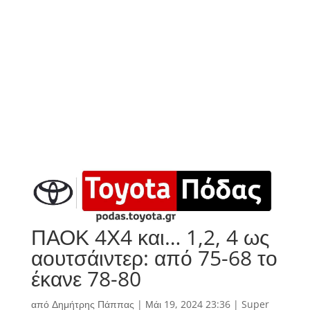
ΠΑΟΚ 4Χ4 και… 1,2, 4 ως
αουτσάιντερ: από 75-68 το
έκανε 78-80
από
Δημήτρης Πάππας
|
Μάι 19, 2024 23:36
|
Super