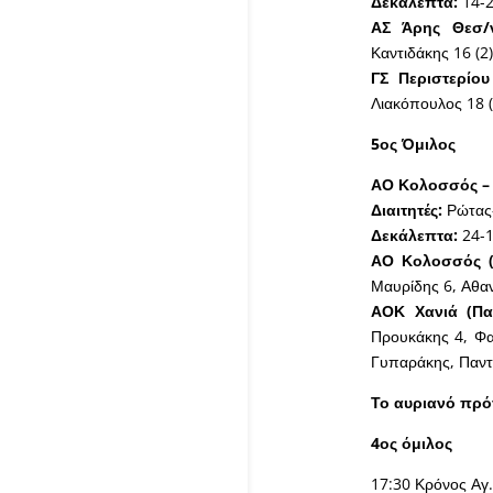
Δεκάλεπτα:
14-2
ΑΣ Άρης Θεσ/ν
Καντιδάκης 16 (2
ΓΣ Περιστερίου 
Λιακόπουλος 18 (
5ος Όμιλος
ΑΟ Κολοσσός – 
Διαιτητές:
Ρώτας-
Δεκάλεπτα:
24-1
ΑΟ Κολοσσός (
Μαυρίδης 6, Αθα
ΑΟΚ Χανιά (Πα
Προυκάκης 4, Φαφ
Γυπαράκης, Παν
Το αυριανό πρό
4ος όμιλος
17:30 Κρόνος Αγ.