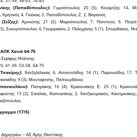
4, 31-39, 58-63, 76-83
ίκης (Παπαδόπουλος):
Γυμνόπουλος 20 (5), Κουϊμτζής 14, Μπ
), Κρητικός 4, Γκιόκας 2, Παπαδόπουλος Ζ. 2, Βαγιανός
(Σεΐζης):
Αχινιώτης 21 (2), Μαρκόπουλος 7, Παππούς 9, Πετρόπ
3), Σκουρτόπουλος 4, Γεωργακίου 2, Πελεχρίνης 5 (1), Σπυριδάκος, Ν
ΑΟΚ Χανιά 64-75
Σερίφης-Ντάτσης
9, 41-39, 53-58. 64-75
Τσακίρης)
: Χατζηλέλεκας 4, Αποστολίδης 14 (1), Παρουσίδης 17,
νασιάδης 9 (3), Μουταφτσής, Παπουρδάνος
πανικολάου):
Πατεράκης 16 (4), Κραουνάκης Ε. 25 (1), Κραουνά
ούτης 13 (2), Σικαλιάς, Καπνισάκης 2, Χατζηκυριακός, Καστρινάκης,
ταζόπουλος
γραμμα (17/5)
 Δημητρίου – ΑΣ Άρης Θεσ/νίκης