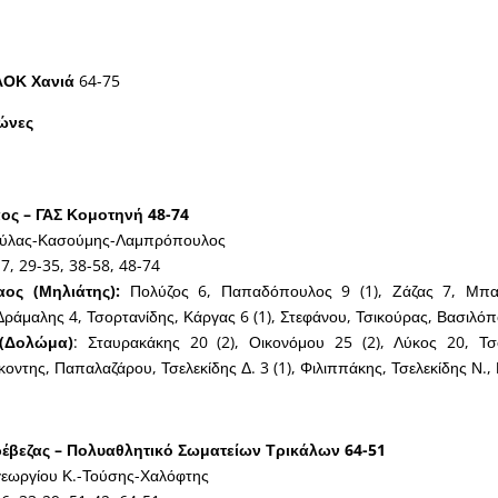
ΟΚ Χανιά
64-75
γώνες
ος – ΓΑΣ Κομοτηνή 48-74
ύλας-Κασούμης-Λαμπρόπουλος
7, 29-35, 38-58, 48-74
αος (Μηλιάτης):
Πολύζος 6, Παπαδόπουλος 9 (1), Ζάζας 7, Μπαλ
ράμαλης 4, Τσορτανίδης, Κάργας 6 (1), Στεφάνου, Τσικούρας, Βασιλό
(Δολώμα)
: Σταυρακάκης 20 (2), Οικονόμου 25 (2), Λύκος 20, Τσ
κοντης, Παπαλαζάρου, Τσελεκίδης Δ. 3 (1), Φιλιππάκης, Τσελεκίδης Ν., 
έβεζας – Πολυαθλητικό Σωματείων Τρικάλων 64-51
ωργίου Κ.-Τούσης-Χαλόφτης