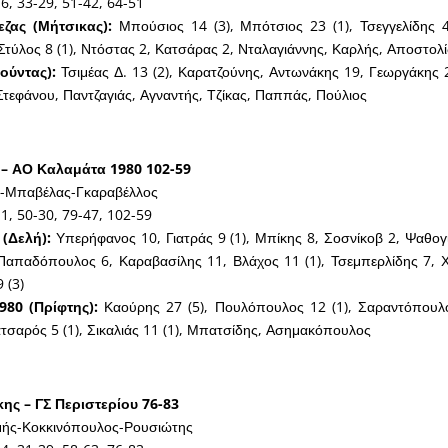
16, 33-29, 51-42, 64-51
ζας (Μήτσικας):
Μπούσιος 14 (3), Μπότσιος 23 (1), Τσεγγελίδης 4
 Στύλος 8 (1), Ντόστας 2, Κατσάρας 2, Νταλαγιάννης, Καρλής, Αποστολί
ούντας):
Τσιμέας Δ. 13 (2), Καρατζούνης, Αντωνάκης 19, Γεωργάκης 2
, Στεφάνου, Παντζαγιάς, Αγναντής, Τζίκας, Παππάς, Πούλιος
– ΑΟ Καλαμάτα 1980 102-59
-Μπαβέλας-Γκαραβέλλος
1, 50-30, 79-47, 102-59
(Δελή):
Υπερήφανος 10, Γιατράς 9 (1), Μπίκης 8, Σοσνίκοβ 2, Ψαθογι
 Παπαδόπουλος 6, Καραβασίλης 11, Βλάχος 11 (1), Τσεμπερλίδης 7, 
 (3)
80 (Πρίφτης):
Καούρης 27 (5), Πουλόπουλος 12 (1), Σαραντόπουλο
τσαρός 5 (1), Σικαλιάς 11 (1), Μπατσίδης, Ασημακόπουλος
ης – ΓΣ Περιστερίου 76-83
ής-Κοκκινόπουλος-Ρουσιώτης