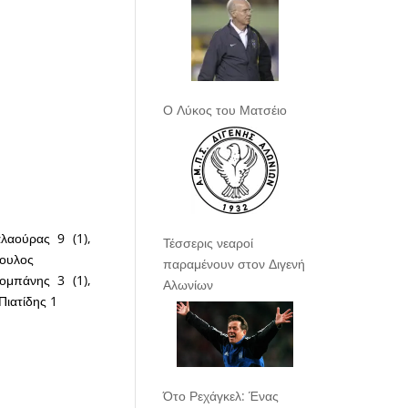
Ο Λύκος του Ματσέιο
αούρας 9 (1),
Τέσσερις νεαροί
πουλος
παραμένουν στον Διγενή
ομπάνης 3 (1),
Αλωνίων
Πιατίδης 1
Ότο Ρεχάγκελ: Ένας