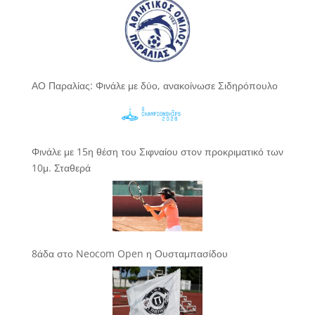
ΑΟ Παραλίας: Φινάλε με δύο, ανακοίνωσε Σιδηρόπουλο
Φινάλε με 15η θέση του Σιφναίου στον προκριματικό των
10μ. Σταθερά
8άδα στο Neocom Open η Ουσταμπασίδου