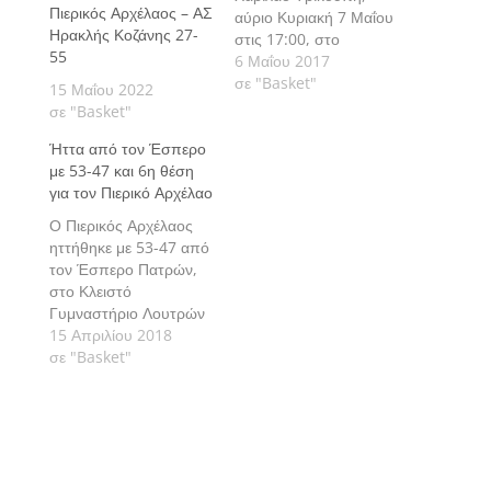
Πιερικός Αρχέλαος – ΑΣ
αύριο Κυριακή 7 Μαΐου
Ηρακλής Κοζάνης 27-
στις 17:00, στο
55
Δημοτικό Αθλητικό
6 Μαΐου 2017
Κέντρο Μεσολογγίου,
σε "Basket"
15 Μαΐου 2022
σε αγώνα για την 28η
σε "Basket"
αγωνιστική του 2ου
Ήττα από τον Έσπερο
ομίλου της Β’ Εθνικής
με 53-47 και 6η θέση
Κατηγορίας.
για τον Πιερικό Αρχέλαο
Ο Πιερικός Αρχέλαος
ηττήθηκε με 53-47 από
τον Έσπερο Πατρών,
στο Κλειστό
Γυμναστήριο Λουτρών
Αιδηψού, σε αγώνα για
15 Απριλίου 2018
την 5η αγωνιστική της
σε "Basket"
τελικής φάσης του
Πανελληνίου
Πρωταθλήματος
Νεανίδων.