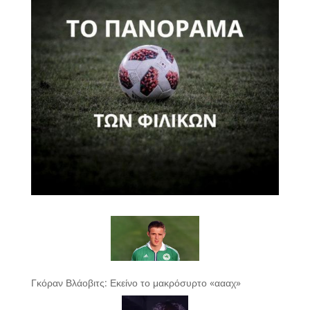
Γκόραν Βλάοβιτς: Εκείνο το μακρόσυρτο «αααχ»