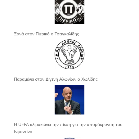
Ξανά στον Πιερικό ο Τσαγκαλίδης
Παραμένει στον Διγενή Αλωνίων ο Χωλίδης
Η UEFA κλιμακώνει την πίεση για την απομάκρυνση του
Ινφαντίνο