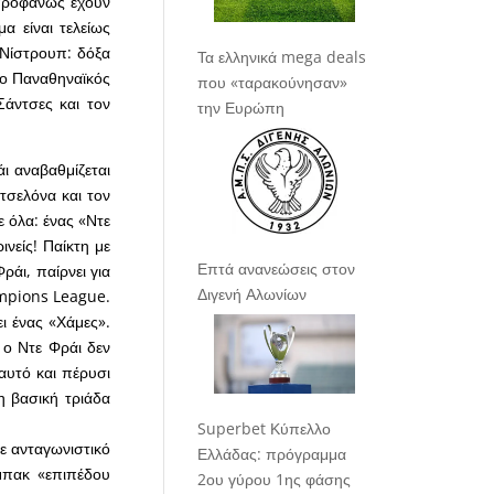
προφανώς έχουν
α είναι τελείως
 Νίστρουπ: δόξα
Τα ελληνικά mega deals
 ο Παναθηναϊκός
που «ταρακούνησαν»
Σάντσες και τον
την Ευρώπη
ι αναβαθμίζεται
τσελόνα και τον
ε όλα: ένας «Ντε
ινείς! Παίκτη με
Επτά ανανεώσεις στον
ράι, παίρνει για
Διγενή Αλωνίων
ampions League.
ει ένας «Χάμες».
 ο Ντε Φράι δεν
 αυτό και πέρυσι
η βασική τριάδα
Superbet Κύπελλο
σε ανταγωνιστικό
Ελλάδας: πρόγραμμα
 μπακ «επιπέδου
2ου γύρου 1ης φάσης