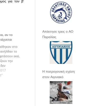
ιμος για τον β’
Απέκτησε τρεις ο ΑΟ
ι, αν το
Παραλίας
ιάχνεται
ρέθηκαν στο
πανήλθαν το
 φτάσουν εκεί,
άζουν την
 δεν
για να σώσουν
2017
Η πατρογονική σχέση
 Γράφει ο
e"
στον Αιγινιακό