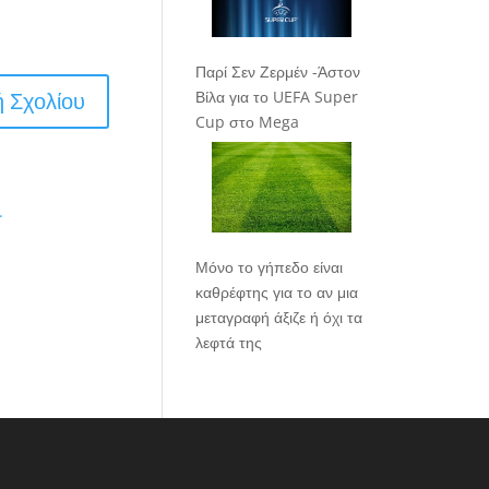
Παρί Σεν Ζερμέν -Άστον
Βίλα για το UEFA Super
Cup στο Mega
.
Μόνο το γήπεδο είναι
καθρέφτης για το αν μια
μεταγραφή άξιζε ή όχι τα
λεφτά της