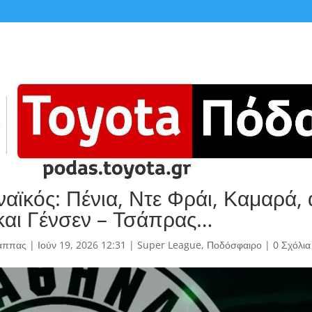
αϊκός: Πένια, Ντε Φράι, Καμαρά, 
και Γένσεν – Τσάπρας…
άππας
|
Ιούν 19, 2026 12:31
|
Super League
,
Ποδόσφαιρο
|
0 Σχόλια