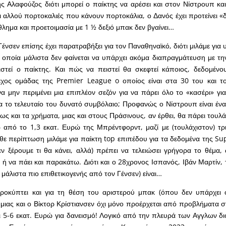
ς Αλαφούζος διότι μπορεί ο παίκτης να αρέσει και στον Νίστρουπ κα
 αλλού πορτοκαλιές που κάνουν πορτοκάλια, ο Δανός έχει προτείνει «δ
ημα και προετοιμασία με 1 ½ δεξιό μπακ δεν βγαίνει…
Γένσεν επίσης έχει παρατραβήξει για τον Παναθηναϊκό, διότι μιλάμε γι
 οποία μάλιστα δεν φαίνεται να υπάρχει ακόμα διαπραγμάτευση με τ
ειστεί ο παίκτης. Και πώς να πειστεί θα σκεφτεί κάποιος, δεδομένου
εχος ομάδας της Premier League o οποίος είναι στα 30 του και το
 να μην περιμένει μια επιπλέον σεζόν για να πάρει όλο το «κασέρι» γι
για το τελευταίο του δυνατό συμβόλαιο; Προφανώς ο Νίστρουπ είναι έν
ς και τα χρήματα, μιας και στους Πράσινους, αν έρθει, θα πάρει τουλά
πό το 1,3 εκατ. Ευρώ της Μπρέντφορντ, μαζί με (τουλάχιστον) τρι
θε περίπτωση μιλάμε για παίκτη top επιπέδου για τα δεδομένα της Su
ν ξέρουμε τι θα κάνει, αλλά) πρέπει να τελειώσει γρήγορα το θέμα, 
 ή να πάει και παρακάτω. Διότι και ο 28χρονος Ισπανός, Ιβάν Μαρτίν, 
 μάλιστα πιο επιθετικογενής από τον Γένσεν) είναι…
ροκύπτει και για τη θέση του αριστερού μπακ (όπου δεν υπάρχει 
μιας και ο Βίκτορ Κρίστιανσεν όχι μόνο προέρχεται από προβλήματα σ
ι 5-6 εκατ. Ευρώ για δανεισμό! Λογικό από την πλευρά των Αγγλων διό