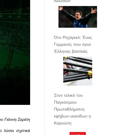
Αλωνίων
Ότο Ρεχάγκελ: Ένας
Γερμανός που έγινε
Έλληνας βασιλιάς
Στον τελικό του
Παγκόσμιου
Πρωταθλήματος
εφήβων-νεανίδων η
ου Γιάννη Σερέτη
Καρυώτη
ο λύσει σχετικά