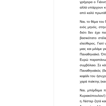
γρήγορα ο Γιάννη
αλλά υπάρχουν κι
από καλό πρωτάθλ
Ναι, το θέμα του 
ενός μηνός, στην
διότι δεν έχει π
βασικότατο στέλ
ελεύθερος. Γιατί
μιας και μιλάμε 
Παναθηναϊκό. Όπω
Ευρώ παραπάνω α
συμβόλαιο. Σε κά
Παναθηναϊκός (δε
κεφάλι του ήσυχο
χαρά παίκτης (και
Ναι, μπέρδεμα π
Κυριακόπουλου!) 
η Λέστερ ζητά κα