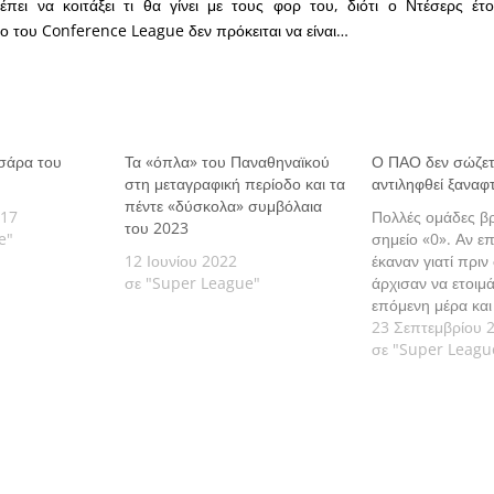
πει να κοιτάξει τι θα γίνει με τους φορ του, διότι ο Ντέσερς έτο
ο του Conference League δεν πρόκειται να είναι…
σσάρα του
Τα «όπλα» του Παναθηναϊκού
Ο ΠΑΟ δεν σώζετα
στη μεταγραφική περίοδο και τα
αντιληφθεί ξαναφτ
πέντε «δύσκολα» συμβόλαια
017
Πολλές ομάδες β
του 2023
e"
σημείο «0». Αν ε
12 Ιουνίου 2022
έκαναν γιατί πριν
σε "Super League"
άρχισαν να ετοιμ
επόμενη μέρα και
ματαιοπονούσαν 
23 Σεπτεμβρίου 
ό,τι δεν σώζεται.
σε "Super Leagu
Θ.Τσούτσος