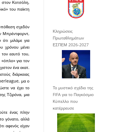
ι στον Κοτσόλη,
ικό» του παίκτη
α υπόθεση σχεδόν
Κληρώσεις
ην Μπρέντφορντ,
Πρωταθλημάτων
 ότι μιλάμε για
ΕΣΠΕΜ 2026-2027
υ χρόνου μένει
α τον εαυτό του,
α «όπλο» για τον
χιστον ένα εκατ.
ετούς διάρκειας
perleague, μα ο
Το μυστικό σχέδιο της
ώστε να έχει το
FIFA για το Παγκόσμιο
της Τζιρόνα, μια
Κύπελλο που
κατέρρευσε
ούτε ένας πλην
το γόνατο, αλλά
τι αφενός είχαν