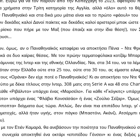
ατ. Ευρώ για να τον πάρουν από την Κοπεγχάγη το 2023, αφετέρου 
 χρήματα στην Τρίτη κατηγορία της Αγγλία, αλλά «όλο» αυτό το θέμ
 Παναθηναϊκό και στα δικά μου μάτια είναι και το πρώτο «φάουλ» του
 δεκάδες καλοί Δανοί παίκτες και δεκάδες καλοί αριστεροί μπακ ώστε
ρίσκο που πήρε με τον Μαξ (που έπαιζε και στην ίδια θέση!), τον 
έρυσι…
, όμως, αν ο Παναθηναϊκός καταφέρει να αποκτήσει Πένια – Ντε Φρά
κά σε δυο καίριες θέσεις. Με τον πρώην τερματοφύλακα κοτζάμ Μπαρ
μυνας της Ιντερ και της εθνικής Ολλανδίας. Ναι, στα 34 του, να τα λέμ
όταν στην Ελλάδα ούτε στα 25 του, ούτε στα 30 του, ας είμαστε ειλικρ
ους «Οράνιε» δεν είχε ποτέ ο Παναθηναϊκός! Κι αν αποκτήσει τον Ντε Φ
τύπο με δέκα τίτλους στην Ιντερ, 308 ματς στη Serie A και 48 στο Ch
α κάθε «Ριβάλντο» υπάρχει ένας «Μαρσέλο». Για κάθε «Γκόγκιτς» υπάρχ
ρτο» υπάρχει ένας “Φλάβιο Κονσεϊσάο» ή ένας «Ζούλιο Σέζαρ». Όμως
ύποπτα» δείγματα έως τώρα. Απλώς, δεν είναι πια επιπέδου Ιντερ, γι’
μμετοχές, αλλά ήταν υγιής, στον πάγκο (Μπαστόνι, Ακάνζι, Ατσέρμπι 
υ).
ζί με τον Ετιέν Καμαρά, θα ανεβάσουν την ποιότητα του Παναθηναϊκού 
ν συνεχεία αποκτηθεί ένα οκτάρι «επιπέδου Γένσεν» κι ένας δεξιός