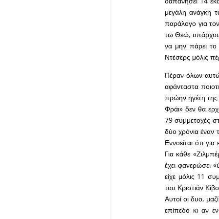
δαπανήσει 14 εκ
μεγάλη ανάγκη τα
παράλογο για τον
τω Θεώ, υπάρχουν
να μην πάρει το 
Ντέσερς μόλις π
Πέραν όλων αυτών
αφάνταστα ποιοτι
πρώην ηγέτη της ά
Φράι» δεν θα ερχ
79 συμμετοχές στ
δύο χρόνια έναν 
Εννοείται ότι γι
Για κάθε «Ζιλμπέ
έχει φανερώσει «
είχε μόλις 11 συ
του Κριστιάν Κίβο
Αυτοί οι δυο, μα
επίπεδο κι αν ε