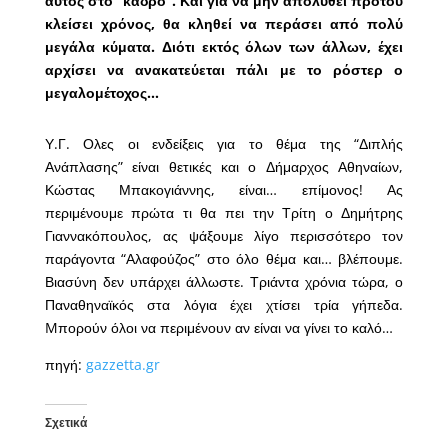
αυτός στο “κάδρο”. Και για να μην απολυθεί προτού
κλείσει χρόνος, θα κληθεί να περάσει από πολύ
μεγάλα κύματα. Διότι εκτός όλων των άλλων, έχει
αρχίσει να ανακατεύεται πάλι με το ρόστερ ο
μεγαλομέτοχος…
Υ.Γ. Ολες οι ενδείξεις για το θέμα της “Διπλής
Ανάπλασης” είναι θετικές και ο Δήμαρχος Αθηναίων,
Κώστας Μπακογιάννης, είναι… επίμονος! Ας
περιμένουμε πρώτα τι θα πει την Τρίτη ο Δημήτρης
Γιαννακόπουλος, ας ψάξουμε λίγο περισσότερο τον
παράγοντα “Αλαφούζος” στο όλο θέμα και… βλέπουμε.
Βιασύνη δεν υπάρχει άλλωστε. Τριάντα χρόνια τώρα, ο
Παναθηναϊκός στα λόγια έχει χτίσει τρία γήπεδα.
Mπορούν όλοι να περιμένουν αν είναι να γίνει το καλό…
πηγή:
gazzetta.gr
Σχετικά