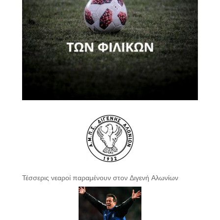
Τέσσερις νεαροί παραμένουν στον Διγενή Αλωνίων