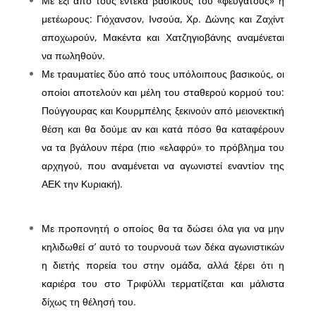
Με έξι από τους έντεκα βασικούς του «φευγάτους» ή
μετέωρους: Γιόχανσον, Ινσούα, Χρ. Δώνης και Ζαχίντ
αποχωρούν, Μακέντα και Χατζηγιοβάνης αναμένεται
να πωληθούν.
Με τραυματίες δύο από τους υπόλοιπους βασικούς, οι
οποίοι αποτελούν και μέλη του σταθερού κορμού του:
Πούγγουρας και Κουρμπέλης ξεκινούν από μειονεκτική
θέση και θα δούμε αν και κατά πόσο θα καταφέρουν
να τα βγάλουν πέρα (πιο «ελαφρύ» το πρόβλημα του
αρχηγού, που αναμένεται να αγωνιστεί εναντίον της
ΑΕΚ την Κυριακή).
Με προπονητή ο οποίος θα τα δώσει όλα για να μην
κηλιδωθεί σ’ αυτό το τουρνουά των δέκα αγωνιστικών
η διετής πορεία του στην ομάδα, αλλά ξέρει ότι η
καριέρα του στο Τριφύλλι τερματίζεται και μάλιστα
δίχως τη θέλησή του.