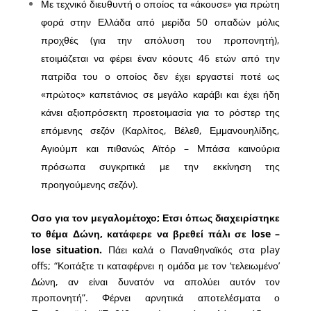
Με τεχνικό διευθυντή ο οποίος τα «άκουσε» για πρώτη
φορά στην Ελλάδα από μερίδα 50 οπαδών μόλις
προχθές (για την απόλυση του προπονητή),
ετοιμάζεται να φέρει έναν κόουτς 46 ετών από την
πατρίδα του ο οποίος δεν έχει εργαστεί ποτέ ως
«πρώτος» καπετάνιος σε μεγάλο καράβι και έχει ήδη
κάνει αξιοπρόσεκτη προετοιμασία για το ρόστερ της
επόμενης σεζόν (Καρλίτος, Βέλεθ, Εμμανουηλίδης,
Αγιούμπ και πιθανώς Αϊτόρ – Μπάσα καινούρια
πρόσωπα συγκριτικά με την εκκίνηση της
προηγούμενης σεζόν).
Οσο για τον μεγαλομέτοχο; Ετσι όπως διαχειρίστηκε
το θέμα Δώνη, κατάφερε να βρεθεί πάλι σε
lose –
lose situation.
Πάει καλά ο Παναθηναϊκός στα
play
offs; “
Κοιτάξτε τι καταφέρνει η ομάδα με τον ‘τελειωμένο’
Δώνη, αν είναι δυνατόν να απολύει αυτόν τον
προπονητή”. Φέρνει αρνητικά αποτελέσματα ο