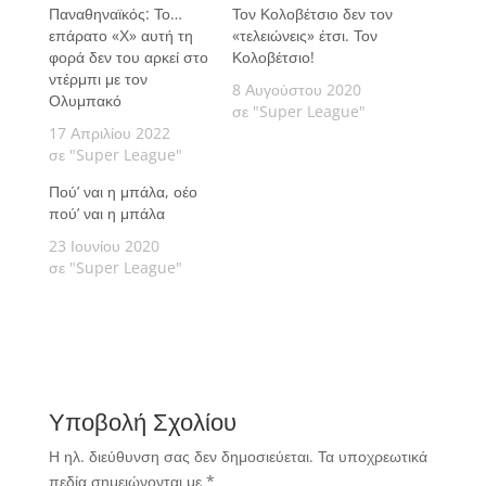
Παναθηναϊκός: Το…
Τον Κολοβέτσιο δεν τον
επάρατο «Χ» αυτή τη
«τελειώνεις» έτσι. Τον
φορά δεν του αρκεί στο
Κολοβέτσιο!
ντέρμπι με τον
8 Αυγούστου 2020
Ολυμπακό
σε "Super League"
17 Απριλίου 2022
σε "Super League"
Πού’ ναι η μπάλα, οέο
πού’ ναι η μπάλα
23 Ιουνίου 2020
σε "Super League"
Υποβολή Σχολίου
Η ηλ. διεύθυνση σας δεν δημοσιεύεται.
Τα υποχρεωτικά
πεδία σημειώνονται με
*