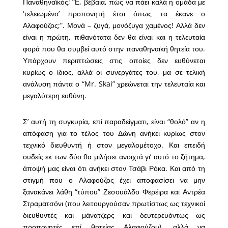
Παναθηναϊκός; “Ε, βέβαια, πώς να πάει καλά η ομάδα με
‘τελειωμένο’ προπονητή έτσι όπως τα έκανε ο
Αλαφούζος;”. Μονά – ζυγά, μονόζυγα χαμένος! Αλλά δεν
είναι η πρώτη, πιθανότατα δεν θα είναι και η τελευταία
φορά που θα συμβεί αυτό στην παναθηναϊκή θητεία του.
Υπάρχουν περιπτώσεις στις οποίες δεν ευθύνεται
κυρίως ο ίδιος, αλλά οι συνεργάτες του, μα σε τελική
ανάλυση πάντα ο “
Mr. Skai”
χρεώνεται την τελευταία και
μεγαλύτερη ευθύνη.
Σ’ αυτή τη συγκυρία, επί παραδείγματι, είναι “θολό” αν η
απόφαση για το τέλος του Δώνη ανήκει κυρίως στον
τεχνικό διευθυντή ή στον μεγαλομέτοχο. Και επειδή
ουδείς εκ των δύο θα μιλήσει ανοιχτά γι’ αυτό το ζήτημα,
άποψή μας είναι ότι ανήκει στον Τσάβι Ρόκα. Και από τη
στιγμή που ο Αλαφούζος έχει αποφασίσει να μην
ξανακάνει λάθη “τύπου” Ζεσουάλδο Φερέιρα και Αντρέα
Στραματσόνι (που λειτουργούσαν πρωτίστως ως τεχνικοί
διευθυντές και μάνατζερς και δευτερευόντως ως
προπονητές επί θητείας Αλαφούζου), αλλά να