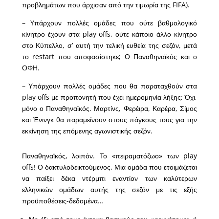
προβλημάτων που άρχισαν από την τιμωρία της FIFA).
– Yπάρχουν πολλές ομάδες που ούτε βαθμολογικό
κίνητρο έχουν στα play offs, ούτε κάποιο άλλο κίνητρο
στο Κύπελλο, σ’ αυτή την τελική ευθεία της σεζόν, μετά
το restart που αποφασίστηκε; Ο Παναθηναϊκός και ο
ΟΦΗ.
– Υπάρχουν πολλές ομάδες που θα παραταχθούν στα
play offs με προπονητή που έχει ημερομηνία λήξης; Όχι,
μόνο ο Παναθηναϊκός. Μαρτίνς, Φερέιρα, Καρέρα, Σίμος
και Ένινγκ θα παραμείνουν στους πάγκους τους για την
εκκίνηση της επόμενης αγωνιστικής σεζόν.
Παναθηναϊκός, λοιπόν. Το «πειραματόζωο» των play
offs! Ο δακτυλοδεικτούμενος. Μια ομάδα που ετοιμάζεται
να παίξει δέκα ντέρμπι εναντίον των καλύτερων
ελληνικών ομάδων αυτής της σεζόν με τις εξής
προϋποθέσεις-δεδομένα…