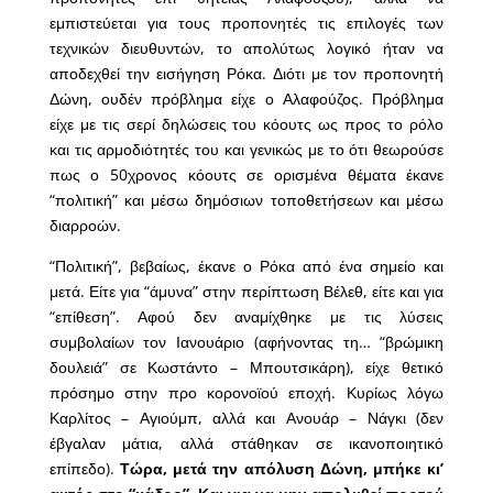
εμπιστεύεται για τους προπονητές τις επιλογές των
τεχνικών διευθυντών, το απολύτως λογικό ήταν να
αποδεχθεί την εισήγηση Ρόκα. Διότι με τον προπονητή
Δώνη, ουδέν πρόβλημα είχε ο Αλαφούζος. Πρόβλημα
είχε με τις σερί δηλώσεις του κόουτς ως προς το ρόλο
και τις αρμοδιότητές του και γενικώς με το ότι θεωρούσε
πως ο 50χρονος κόουτς σε ορισμένα θέματα έκανε
“πολιτική” και μέσω δημόσιων τοποθετήσεων και μέσω
διαρροών.
“
Πολιτική”, βεβαίως, έκανε
ο Ρόκα από ένα σημείο και
μετά. Είτε για “άμυνα” στην περίπτωση Βέλεθ, είτε και για
“επίθεση”. Αφού δεν αναμίχθηκε με τις λύσεις
συμβολαίων τον Ιανουάριο (αφήνοντας τη… “βρώμικη
δουλειά” σε Κωστάντο – Μπουτσικάρη), είχε θετικό
πρόσημο στην προ κορονοϊού εποχή. Κυρίως λόγω
Καρλίτος – Αγιούμπ, αλλά και Ανουάρ – Νάγκι (δεν
έβγαλαν μάτια, αλλά στάθηκαν σε ικανοποιητικό
επίπεδο).
Τώρα, μετά την απόλυση Δώνη, μπήκε κι’