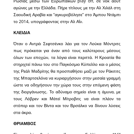
Ρωσίας μέσω των Ευρωπαϊκών play off, σε νοκ αουτ
αγώνες με την Ελλάδα. Πήρε τίτλους με την Αλ Χιλάλ στη
Σαουδική Αραβία και “αγκυροβόλησε” στο Άμπου Ντάμπι
το 2014, υπογράφοντας στην Αλ Αΐν.
ΚΛΕΙΔΙΑ
Όταν ο Αντρέι Σεφτσένκο λέει για τον Λούκα Μόντριτς
πως πρόκειται για έναν από τους καλύτερους μέσους
όλων των εποχών, τα λόγια είναι περιττά. Η Κροατία θα
στηριχτεί πάνω του στο Παγκόσμιο Κύπελλο και ο μέσος
της Ρεάλ Μαδρίτης θα προσπαθήσει μαζί με τον Ράκιτιτς
της Μπαρτσελόνα να κυριαρχήσουν στην μεσαία γραμμή
ώστε να οδηγήσουν την χώρα τους στην επόμενη φάση
της διοργάνωσης. Το αδύναμο σημείο είναι η άμυνα, με
τους Λόβρεν και Μάτεϊ Μίτροβιτς να είναι πλέον τα
στόπερ και τον Βίντα και τον Βρσάλκο να δίνουν λύσεις
στα άκρα.
ΘΡΙΑΜΒΟΣ