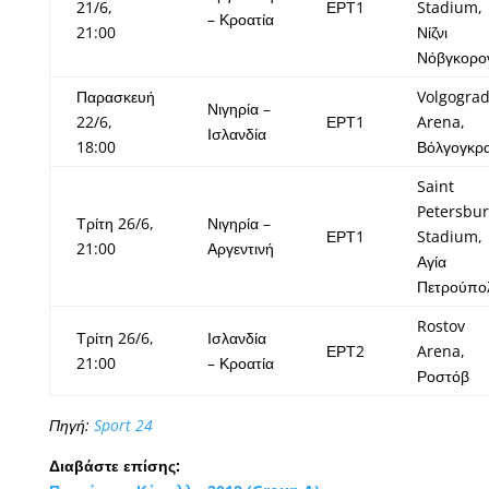
21/6,
ΕΡΤ1
Stadium,
– Κροατία
21:00
Νίζνι
Νόβγκορο
Παρασκευή
Volgogra
Νιγηρία –
22/6,
ΕΡΤ1
Arena,
Ισλανδία
18:00
Βόλγογκρ
Saint
Petersbu
Τρίτη 26/6,
Νιγηρία –
ΕΡΤ1
Stadium,
21:00
Αργεντινή
Αγία
Πετρούπο
Rostov
Τρίτη 26/6,
Ισλανδία
ΕΡΤ2
Arena,
21:00
– Κροατία
Ροστόβ
Πηγή:
Sport 24
Διαβάστε επίσης: