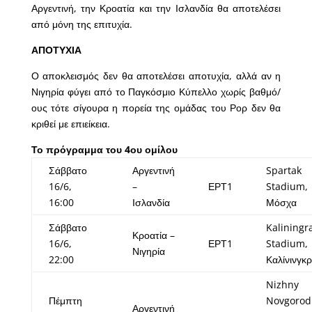
Αργεντινή, την Κροατία και την Ισλανδία θα αποτελέσει
από μόνη της επιτυχία.
ΑΠΟΤΥΧΙΑ
Ο αποκλεισμός δεν θα αποτελέσει αποτυχία, αλλά αν η
Νιγηρία φύγει από το Παγκόσμιο Κύπελλο χωρίς βαθμό/
ους τότε σίγουρα η πορεία της ομάδας του Ρορ δεν θα
κριθεί με επιείκεια.
Το πρόγραμμα του 4ου ομίλου
Σάββατο
Αργεντινή
Spartak
16/6,
–
ΕΡΤ1
Stadium,
16:00
Ισλανδία
Μόσχα
Σάββατο
Kaliningr
Κροατία –
16/6,
ΕΡΤ1
Stadium,
Νιγηρία
22:00
Καλίνινγκ
Nizhny
Πέμπτη
Novgorod
Αργεντινή