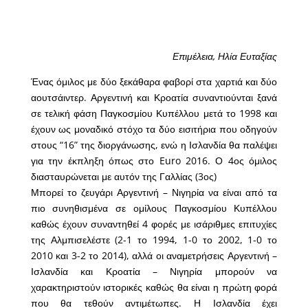
Επιμέλεια, Ηλία Ευταξίας
Ένας όμιλος με δύο ξεκάθαρα φαβορί στα χαρτιά και δύο
αουτσάιντερ. Αργεντινή και Κροατία συναντιούνται ξανά
σε τελική φάση Παγκοσμίου Κυπέλλου μετά το 1998 και
έχουν ως μοναδικό στόχο τα δύο εισιτήρια που οδηγούν
στους “16” της διοργάνωσης, ενώ η Ισλανδία θα παλέψει
για την έκπληξη όπως στο Euro 2016. Ο 4ος όμιλος
διασταυρώνεται με αυτόν της Γαλλίας (3ος)
Μπορεί το ζευγάρι Αργεντινή – Νιγηρία να είναι από τα
πιο συνηθισμένα σε ομίλους Παγκοσμίου Κυπέλλου
καθώς έχουν συναντηθεί 4 φορές με ισάριθμες επιτυχίες
της Αλμπισελέστε (2-1 το 1994, 1-0 το 2002, 1-0 το
2010 και 3-2 το 2014), αλλά οι αναμετρήσεις Αργεντινή –
Ισλανδία και Κροατία – Νιγηρία μπορούν να
χαρακτηριστούν ιστορικές καθώς θα είναι η πρώτη φορά
που θα τεθούν αντιμέτωπες. Η Ισλανδία έχει