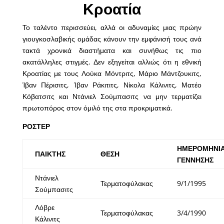
Κροατία
Το ταλέντο περισσεύει, αλλά οι αδυναμίες μιας πρώην
γιουγκοσλαβικής ομάδας κάνουν την εμφάνισή τους ανά
τακτά χρονικά διαστήματα και συνήθως τις πιο
ακατάλληλες στιγμές. Δεν εξηγείται αλλιώς ότι η εθνική
Κροατίας με τους Λούκα Μόντριτς, Μάριο Μάντζουκιτς,
Ίβαν Πέρισιτς, Ίβαν Ράκιτιτς, Νίκολα Κάλινιτς, Ματέο
Κόβατσιτς και Ντάνιελ Σούμπασιτς να μην τερματίζει
πρωτοπόρος στον όμιλό της στα προκριματικά.
ΡΟΣΤΕΡ
ΗΜΕΡΟΜΗΝΙ
ΠΑΙΚΤΗΣ
ΘΕΣΗ
ΓΕΝΝΗΣΗΣ
Ντάνιελ
Τερματοφύλακας
9/1/1995
Σούμπασιτς
Λόβρε
Τερματοφύλακας
3/4/1990
Κάλινιτς