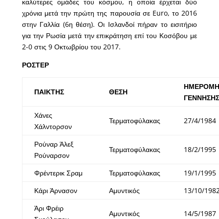
καλύτερες ομάδες του κόσμου, η οποία έρχεται δύο
χρόνια μετά την πρώτη της παρουσία σε Euro, το 2016
στην Γαλλία (6η θέση). Οι Ισλανδοί πήραν το εισιτήριο
για την Ρωσία μετά την επικράτηση επί του Κοσόβου με
2-0 στις 9 Οκτωβρίου του 2017.
ΡΟΣΤΕΡ
ΗΜΕΡΟΜΗ
ΠΑΙΚΤΗΣ
ΘΕΣΗ
ΓΕΝΝΗΣΗ
Χάνες
Τερματοφύλακας
27/4/1984
Χάλντορσον
Ρούναρ Άλεξ
Τερματοφύλακας
18/2/1995
Ρούναρσον
Φρέντερικ Σραμ
Τερματοφύλακας
19/1/1995
Κάρι Άρνασον
Αμυντικός
13/10/198
Άρι Φρέιρ
Αμυντικός
14/5/1987