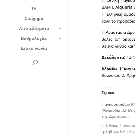
H Εθνική Παγκορ
BAM L´Alqueria σ
TV
Η ελληνική ομάδα
Στοίχημα
ξανά το προβάδισ
Αποτελέσματα
Η Αναστασία Δροσ
Βαθμολογίες
βολές, 0/1 δίποντ
σε ένα λάθος και 
Επικοινωνία
Δεκάλεπτα
: 12-
Ελλάδα (Γκογκά
Δαυλάκου 2, Χρη
Σχετικά
Παγκορασίδων K1
Φινλανδία 32-69 
της Δροσούνη
H Εθνική Παγκορ
ηττήθηκε 69-32 