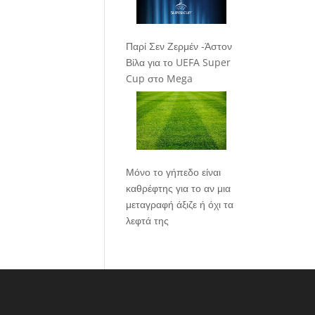
Παρί Σεν Ζερμέν -Άστον
Βίλα για το UEFA Super
Cup στο Mega
Μόνο το γήπεδο είναι
καθρέφτης για το αν μια
μεταγραφή άξιζε ή όχι τα
λεφτά της