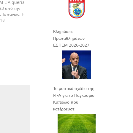
M L´Alqueria
23 από την
ς Ισπανίας. Η
τωπίσει την
018
έσεις 5-6 στις
Κληρώσεις
Πρωταθλημάτων
ΕΣΠΕΜ 2026-2027
Το μυστικό σχέδιο της
FIFA για το Παγκόσμιο
Κύπελλο που
κατέρρευσε