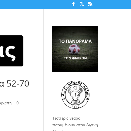
α 52-70
υρώπη
|
0
Τέσσερις νεαροί
παραμένουν στον Διγενή