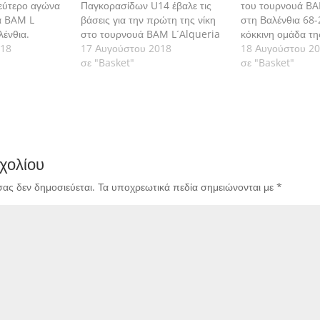
δεύτερο αγώνα
Παγκορασίδων U14 έβαλε τις
του τουρνουά BA
ά BAM L
βάσεις για την πρώτη της νίκη
στη Βαλένθια 68-
λένθια.
στο τουρνουά BAM L´Alqueria
κόκκινη ομάδα τη
018
που φιλοξενείται στην Βαλένθια
17 Αυγούστου 2018
Ελλάδα θα αντιμε
18 Αυγούστου 2
επικράτησε της Πολωνίας 50-
σε "Basket"
Πολωνία για τις θ
σε "Basket"
46.
18.00.
χολίου
σας δεν δημοσιεύεται.
Τα υποχρεωτικά πεδία σημειώνονται με
*