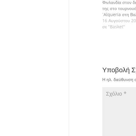
Φινλανδία στον 
της στο τουρνου
´Alqueria στη Βα
16 Αυγούστου 2
σε "Basket"
Υποβολή Σ
Η ηλ. διεύθυνση 