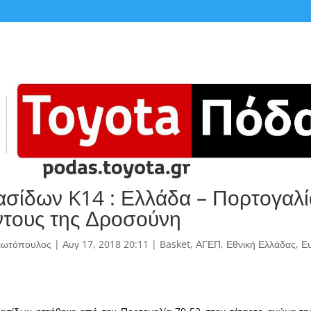
σίδων K14 : Ελλάδα – Πορτογαλί
ντους της Δροσούνη
γιωτόπουλος
|
Αυγ 17, 2018 20:11
|
Basket
,
ΑΓΕΠ
,
Εθνική Ελλάδας
,
Ε