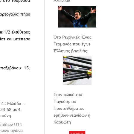
ς στο τουρνουά
Αλωνίων
 Πορτογαλία πήρε
με 1/2 ελεύθερες
Ότο Ρεχάγκελ: Ένας
σίστ και υπέπεσε
Γερμανός που έγινε
Έλληνας βασιλιάς
παξεβάνου 15,
Στον τελικό του
Παγκόσμιου
4 : Ελλάδα –
Πρωταθλήματος
 23-68 με 4
εφήβων-νεανίδων η
οσούνη
Καρυώτη
ασίδων U14
ρωινό αγώνα