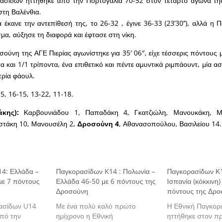
ασίδων ηττήθηκε από την Πορτογαλία 70-52 στον τέταρτο αγώνα τη
τη Βαλένθια.
 έκανε την αντεπίθεσή της, το 26-32 , έγινε 36-33 (23’30’’), αλλά η
μα, αύξησε τη διαφορά και έφτασε στη νίκη.
ούνη της ΑΓΕ Πιερίας αγωνίστηκε για 35′ 06″, είχε τέσσερις πόντους 
α και 1/1 τρίποντα, ένα επιθετικό και πέντε αμυντικά ριμπάουντ, μία α
τρία φάουλ.
15, 16-15, 13-22, 11-18.
κης):
Καρβουνιάδου 1, Παπαδάκη 4, Γκατζιώλη, Μανουκάκη, Μ
στάκη 10, Μανουσέλη 2,
Δροσούνη 4
, Αθανασοπούλου, Βασιλείου 14.
4: Ελλάδα –
Παγκορασίδων K14 : Πολωνία –
Παγκορασίδων Κ1
με 7 πόντους
Ελλάδα 46-50 με 6 πόντους της
Ισπανία (κόκκινη)
Δροσούνη
πόντους της Δρ
ασίδων U14
Με ένα πολύ καλό πρώτο
Η Εθνική Παγκορ
από την
ημίχρονο η Εθνική
ηττήθηκε στον π