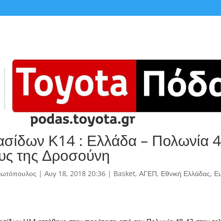
σίδων Κ14 : Ελλάδα – Πολωνία 4
υς της Δροσούνη
γιωτόπουλος
|
Αυγ 18, 2018 20:36
|
Basket
,
ΑΓΕΠ
,
Εθνική Ελλάδας
,
Ε