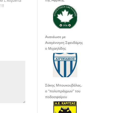
M L´Alqueria
 στην Βαλένθια
018
ολωνίας 50-
Ανανέωσε με
Αναγέννηση Σφενδάμης
ο Μιχαηλίδης
Σάκης Μπουκουβάλας,
ο “πολυπράγμων” του
ποδοσφαίρου