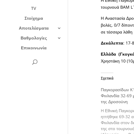
Η Εθνική Παγκορ
τουρνουά BAM L´A
TV
Στοίχημα
Η Αναστασία Δροσ
βολές, 0/7 δίπον
Αποτελέσματα
σε τέσσερα λάθη 
Βαθμολογίες
Δεκάλεπτα
: 17-
Επικοινωνία
Ελλάδα (Γκογκ
Χρηστάκη 10 (10ρ
Σχετικά
Παγκορασίδων K1
Φινλανδία 32-69 
της Δροσούνη
H Εθνική Παγκορ
ηττήθηκε 69-32 
Φινλανδία στον 
της στο τουρνου