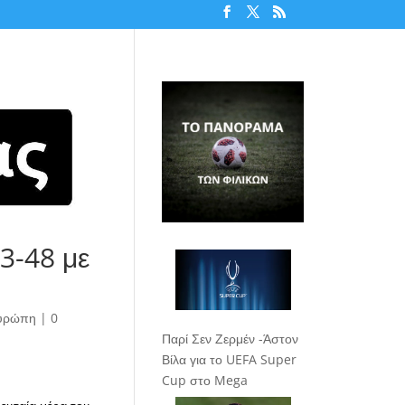
3-48 με
υρώπη
|
0
Παρί Σεν Ζερμέν -Άστον
Βίλα για το UEFA Super
Cup στο Mega