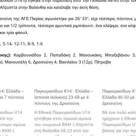
ασίδων U14 ηττήθηκε στην παράταση από την Πολωνία 48-43 στην τελ
lqueria στην Βαλένθια και κατέλαβε την έκτη θέση.
ούνη της ΑΓΕ Πιερίας αγωνίστηκε για 26′ 33″, είχε τέσσερις πόντους 
τα και 1/2 τρίποντα, τέσσερα αμυντικά ριμπάουντ, ένα κλέψιμο, ένα κό
και τρία φάουλ.
8, 5-14, 12-11, 8-9, 1-6
άκης):
Καρβουνιάδου 2, Παπαδάκη 2, Μανουκάκη, Μπαξεβάνου 3,
), Μανουσέλη 6, Δροσούνη 4, Βασιλείου 3 (12ρ), Πέτροβα
4: Ελλάδα –
Παγκορασίδων Κ14 : Ελλάδα –
Παγκορασίδων K1
με 7 πόντους
Ισπανία (κόκκινη) 23-68 με 4
Ελλάδα 46-50 με 
πόντους της Δροσούνη
Δροσούνη
ασίδων U14
Η Εθνική Παγκορασίδων U14
Με ένα πολύ καλ
από την
ηττήθηκε στον πρωινό αγώνα
ημίχρονο η Εθνικ
δεύτερο αγώνα
του τουρνουά BAM L´Alqueria
Παγκορασίδων U1
ά BAM L
στη Βαλένθια 68-23 από την
βάσεις για την πρ