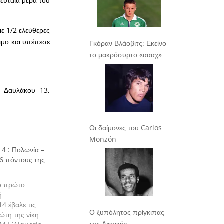
ευταία μέρα του
με 1/2 ελεύθερες
ψιμο και υπέπεσε
Γκόραν Βλάοβιτς: Εκείνο
το μακρόσυρτο «αααχ»
 Δαυλάκου 13,
Οι δαίμονες του Carlos
Monzón
4 : Πολωνία –
6 πόντους της
ό πρώτο
ή
4 έβαλε τις
Ο ξυπόλητος πρίγκιπας
ώτη της νίκη
της Αφρικής