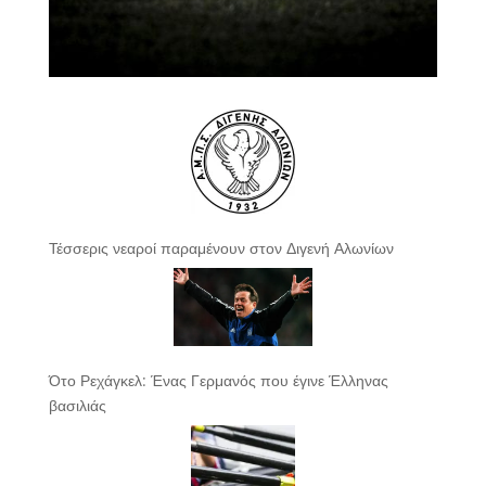
Τέσσερις νεαροί παραμένουν στον Διγενή Αλωνίων
Ότο Ρεχάγκελ: Ένας Γερμανός που έγινε Έλληνας
βασιλιάς