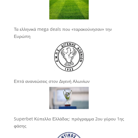
Τα ελληνικά mega deals που «ταρακούνησαν» την
Ευρώπη
Επτά ανανεώσεις στον Διγενή Αλωνίων
Superbet Κύπελλο Ελλάδας: πρόγραμμα 2ου γύρου 1ης
φάσης