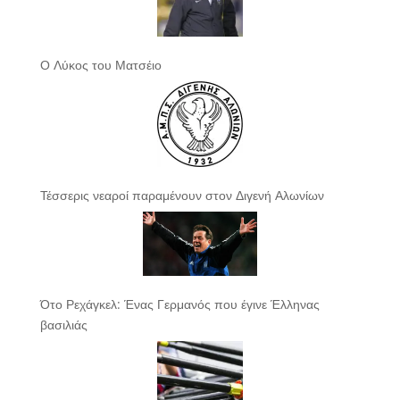
Ο Λύκος του Ματσέιο
Τέσσερις νεαροί παραμένουν στον Διγενή Αλωνίων
Ότο Ρεχάγκελ: Ένας Γερμανός που έγινε Έλληνας
βασιλιάς