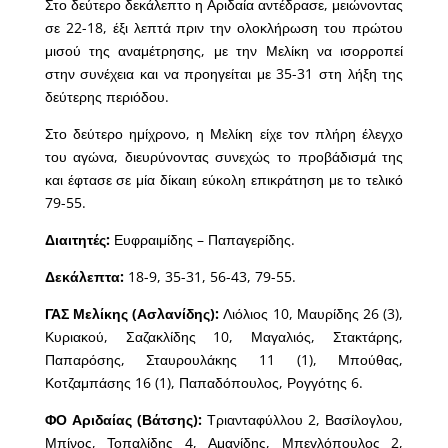
Στο δεύτερο δεκάλεπτο η Αριδαία αντέδρασε, μειώνοντας
σε 22-18, έξι λεπτά πριν την ολοκλήρωση του πρώτου
μισού της αναμέτρησης, με την Μελίκη να ισορροπεί
στην συνέχεια και να προηγείται με 35-31 στη λήξη της
δεύτερης περιόδου.
Στο δεύτερο ημίχρονο, η Μελίκη είχε τον πλήρη έλεγχο
του αγώνα, διευρύνοντας συνεχώς το προβάδισμά της
και έφτασε σε μία δίκαιη εύκολη επικράτηση με το τελικό
79-55.
Διαιτητές:
Ευφραιμίδης – Παπαγερίδης.
Δεκάλεπτα:
18-9, 35-31, 56-43, 79-55.
ΓΑΣ Μελίκης (Ασλανίδης):
Λιόλιος 10, Μαυρίδης 26 (3),
Κυριακού, Σαζακλίδης 10, Μαγαλιός, Στακτάρης,
Παπαρόσης, Σταυρουλάκης 11 (1), Μπούθας,
Κοτζαμπάσης 16 (1), Παπαδόπουλος, Ρογγότης 6.
ΦΟ Αριδαίας (Βάτσης):
Τριανταφύλλου 2, Βασίλογλου,
Μπίνος, Τοπαλίδης 4, Αμανίδης, Μπεγλόπουλος 2,