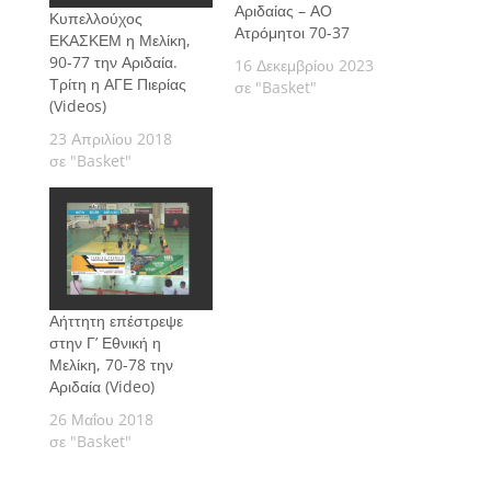
Αριδαίας – ΑΟ
Κυπελλούχος
Ατρόμητοι 70-37
ΕΚΑΣΚΕΜ η Μελίκη,
90-77 την Αριδαία.
16 Δεκεμβρίου 2023
Τρίτη η ΑΓΕ Πιερίας
σε "Basket"
(Videos)
23 Απριλίου 2018
σε "Basket"
Αήττητη επέστρεψε
στην Γ’ Εθνική η
Μελίκη, 70-78 την
Αριδαία (Video)
26 Μαΐου 2018
σε "Basket"