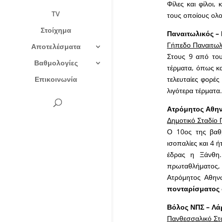
Φίλες και φίλοι
TV
τους οποίους ολο
Στοίχημα
Παναιτωλικός –
Γήπεδο Παναιτωλ
Αποτελέσματα
Στους 9 από του
Βαθμολογίες
τέρματα, όπως κα
Επικοινωνία
τελευταίες φορέ
λιγότερα τέρματα.
Ατρόμητος Αθη
Δημοτικό Σταδίο 
Ο 10ος της βαθμ
ισοπαλίες και 4 ή
έδρας η Ξάνθη.
πρωταθλήματος, ε
Ατρόμητος Αθηνώ
πονταρίσματος 
Βόλος ΝΠΣ – Λά
Πανθεσσαλικό Στ