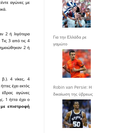
πέντε αγώνες με
ικά.
ν 2 ή λιγότερα
Για την Ελλάδα ρε
Τις 3 από τις 4
γαμώτο
σημειώθηκαν 2 ή
.). 4 νίκες, 4
ήττες έχει εκτός
Robin van Persie: Η
 έδρας αγώνες
δικαίωση της ύβρεως
. 1 ήττα έχει ο
με επιστροφή