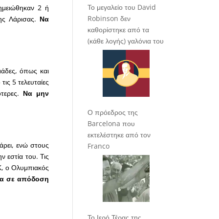
Το μεγαλείο του David
ημειώθηκαν 2 ή
Robinson δεν
ης Λάρισας.
Να
καθορίστηκε από τα
(κάθε λογής) γαλόνια του
μάδες, όπως και
ις 5 τελευταίες
τερες.
Να μην
Ο πρόεδρος της
Barcelona που
εκτελέστηκε από τον
άρει, ενώ στους
Franco
 εστία του. Τις
Κ, ο Ολυμπιακός
τα σε απόδοση
Το Ιερό Τέρας της