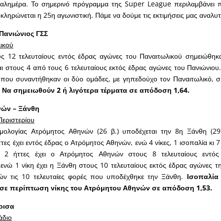
, καλημέρα. Το σημερινό πρόγραμμα της Super League περιλαμβάνει 
κληρώνεται η 25η αγωνιστική. Πάμε να δούμε τις εκτιμήσεις μας αναλυτ
 Πανιώνιος ΓΣΣ
ικού
ς 12 τελευταίους εντός έδρας αγώνες του Παναιτωλικού σημειώθηκα
ι στους 4 από τους 6 τελευταίους εκτός έδρας αγώνες του Πανιώνιου. 
ς που συναντήθηκαν οι δύο ομάδες, με γηπεδούχο τον Παναιτωλικό, 
Να σημειωθούν 2 ή λιγότερα τέρματα σε απόδοση 1,64.
νών – Ξάνθη
Περιστερίου
ολογίας Ατρόμητος Αθηνών (26 β.) υποδέχεται την 8η Ξάνθη (29 β
ττες έχει εντός έδρας ο Ατρόμητος Αθηνών, ενώ 4 νίκες, 1 ισοπαλία κι 7 
 2 ήττες έχει ο Ατρόμητος Αθηνών στους 8 τελευταίους εντός
νώ 1 νίκη έχει η Ξάνθη στους 10 τελευταίους εκτός έδρας αγώνες της
ν τις 10 τελευταίες φορές που υποδέχθηκε την Ξάνθη.
Ισοπαλία 
σε περίπτωση νίκης του Ατρόμητου Αθηνών σε απόδοση 1,53.
ρισα
άδιο