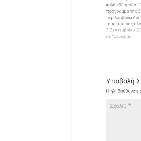
καλή εβδομάδα. Τ
πρόγραμμα της 
περιλαμβάνει δύο
τους οποίους ολ
2η αγωνιστική. Π
3 Σεπτεμβρίου 2
τις εκτιμήσεις μα
σε "Στοίχημα"
Υποβολή Σ
Η ηλ. διεύθυνση 