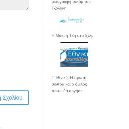
μεταγραφή-ρεκόρ του
Τζολάκη
Η Μακρή 18η στα 5χλμ
Γ’ Εθνική: Η πρώτη
σέντρα και ο όμιλος
που… θα αργήσει
.