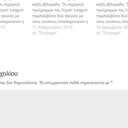
ο σημερινό
καλή εβδομάδα. Το σημερινό
καλή εβδομάδα. Τ
Super League
πρόγραμμα της Super League
πρόγραμμα της 
 αγώνες με
περιλαμβάνει δύο αγώνες με
περιλαμβάνει δύο
οκληρώνεται η
τους οποίους ολοκληρώνεται η
τους οποίους ολ
άμε να δούμε
018
20η αγωνιστική. Πάμε να δούμε
11 Φεβρουαρίου 2019
13η αγωνιστική. 
10 Δεκεμβρίου 2
ς αναλυτικά.
τις εκτιμήσεις μας αναλυτικά.
σε "Στοίχημα"
τις εκτιμήσεις μα
σε "Στοίχημα"
χολίου
σας δεν δημοσιεύεται.
Τα υποχρεωτικά πεδία σημειώνονται με
*