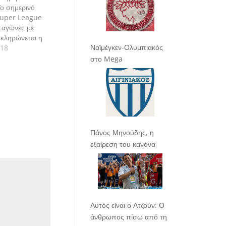
ο σημερινό
Super League
 αγώνες με
οκληρώνεται η
Ναϊμέγκεν-Ολυμπιακός
Πάμε να δούμε
018
ς αναλυτικά.
στο Mega
Πάνος Μηνούδης, η
εξαίρεση του κανόνα
Αυτός είναι ο Ατζούν: Ο
άνθρωπος πίσω από τη