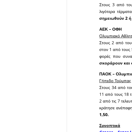
Στους 3 από του
λιγότερα τέρματ
σημειωθούν 2 ή
ΑΕΚ – ΟΦΗ
Ολυμπιακό Αθλητ
Στους 2 από του
στον 1 από τους 
φορές που συνα
σκοράρουν και 
ΠΑΟΚ – Ολυμπι
Γήπεδο Τούμπας
Στους 34 από το
11 από τους 18 τ
2 από τις 7 τελε
κράτησε ανέπαφη 
1,50.
Συνοπτικά