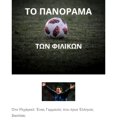
Ότο Ρεχάγκελ: Ένας Γερμανός που έγινε Έλληνας
βασιλιάς