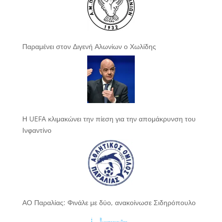
Παραμένει στον Διγενή Αλωνίων ο Χωλίδης
Η UEFA κλιμακώνει την πίεση για την απομάκρυνση του
Ινφαντίνο
ΑΟ Παραλίας: Φινάλε με δύο, ανακοίνωσε Σιδηρόπουλο