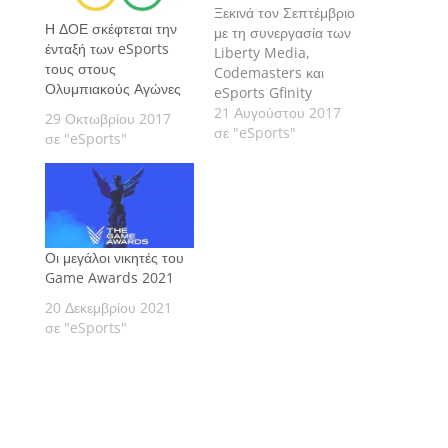
Ξεκινά τον Σεπτέμβριο
Η ΔΟΕ σκέφτεται την
με τη συνεργασία των
ένταξή των eSports
Liberty Media,
τους στους
Codemasters και
Ολυμπιακούς Αγώνες
eSports Gfinity
21 Αυγούστου 2017
29 Οκτωβρίου 2017
σε "eSports"
σε "eSports"
Οι μεγάλοι νικητές του
Game Awards 2021
20 Δεκεμβρίου 2021
σε "eSports"