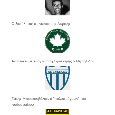
Ο ξυπόλητος πρίγκιπας της Αφρικής
Ανανέωσε με Αναγέννηση Σφενδάμης ο Μιχαηλίδης
Σάκης Μπουκουβάλας, ο “πολυπράγμων” του
ποδοσφαίρου