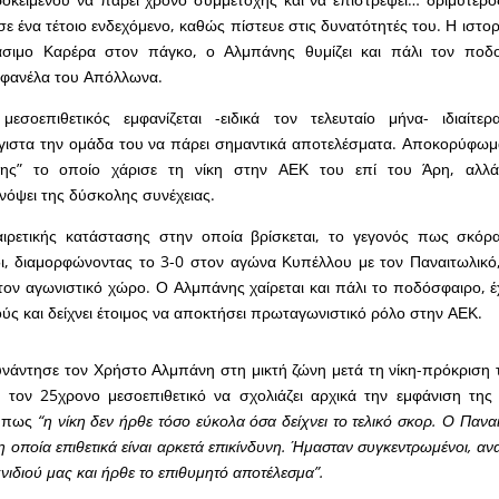
σε ένα τέτοιο ενδεχόμενο, καθώς πίστευε στις δυνατότητές του. Η ιστορ
σιμο Καρέρα στον πάγκο, ο Αλμπάνης θυμίζει και πάλι τον ποδ
 φανέλα του Απόλλωνα.
εσοεπιθετικός εμφανίζεται -ειδικά τον τελευταίο μήνα- ιδιαίτερ
γιστα την ομάδα του να πάρει σημαντικά αποτελέσματα. Αποκορύφωμ
ίδης” το οποίο χάρισε τη νίκη στην ΑΕΚ του επί του Άρη, αλλά
όψει της δύσκολης συνέχειας.
αιρετικής κατάστασης στην οποία βρίσκεται, το γεγονός πως σκόρα
δι, διαμορφώνοντας το 3-0 στον αγώνα Κυπέλλου με τον Παναιτωλικό
τον αγωνιστικό χώρο. Ο Αλμπάνης χαίρεται και πάλι το ποδόσφαιρο, έ
ύς και δείχνει έτοιμος να αποκτήσει πρωταγωνιστικό ρόλο στην ΑΕΚ.
νάντησε τον Χρήστο Αλμπάνη στη μικτή ζώνη μετά τη νίκη-πρόκριση 
ε τον 25χρονο μεσοεπιθετικό να σχολιάζει αρχικά την εμφάνιση τη
ε πως
“η νίκη δεν ήρθε τόσο εύκολα όσα δείχνει το τελικό σκορ. Ο Παναι
η οποία επιθετικά είναι αρκετά επικίνδυνη. Ήμασταν συγκεντρωμένοι, α
νιδιού μας και ήρθε το επιθυμητό αποτέλεσμα”.