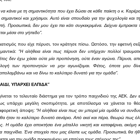
να κάνει με τη σημαντικότητα που έχει δώσει σε κάθε παίκτη ο κ. Καρέρα
 σημαντικοί και χρήσιμοι. Αυτό είναι σπουδαίο για την ψυχολογία και
τή. Προσωπικά, δεν μου έχει πει κάτι συγκεκριμένα. Δείχνει έμπρακτα
εται μέσα στο γήπεδο”.
τισμός που είχε πέρυσι, τον κράτησε πίσω. Ωστόσο, την εφετινή σε
ημαντικά:
“Η αλήθεια είναι πως πέρυσι δεν υπήρχαν πολλοί τραυματι
τος δεν έχω χάσει ούτε μία προπόνηση, ούτε έναν αγώνα. Πέρυσι, από
ιλογή των προπονητών να μην αγωνίζομαι. Φέτος, όποτε μου δίνετ
πολαμβάνω και να δίνω το καλύτερο δυνατό για την ομάδα”.
ΑΙΔΙ, ΥΠΑΡΧΕΙ ΕΛΠΙΔΑ”
νεται το τελευταίο διάστημα για τον τρόπο παιχνιδιού της ΑΕΚ. Δεν είν
ς υπάρχει μεγάλη σκοπιμότητα, με αποτέλεσμα να χάνεται το θέ
ιαφορετική άποψη:
“Η αλήθεια είναι πως αν μπορεί μία ομάδα να συνδυ
 θα ήταν το καλύτερο δυνατό σενάριο. Από εκεί και πέρα, θεωρώ πως όλ
ς. Η ομάδα έχει αποκτήσει ένα μέταλλο νικητή και καταφέρνει, ακόμη 
τα παιχνίδια. Ένα στοιχείο που μας έλειπε ως ομάδα. Προσωπικά, θα ήθ
νεται για την ομάδα προκειμένου να επιτύχει τους στόχους της”.