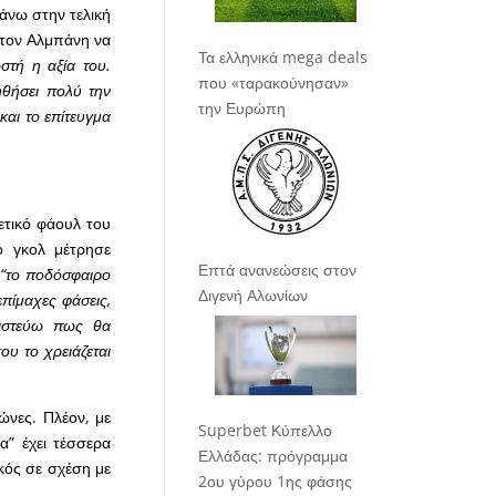
άνω στην τελική
 τον Αλμπάνη να
Τα ελληνικά mega deals
στή η αξία του.
που «ταρακούνησαν»
ηθήσει πολύ την
την Ευρώπη
και το επίτευγμα
θετικό φάουλ του
ο γκολ μέτρησε
Επτά ανανεώσεις στον
ς
“το ποδόσφαιρο
Διγενή Αλωνίων
επίμαχες φάσεις,
Πιστεύω πως θα
ου το χρειάζεται
ώνες. Πλέον, με
Superbet Κύπελλο
α” έχει τέσσερα
Ελλάδας: πρόγραμμα
ικός σε σχέση με
2ου γύρου 1ης φάσης