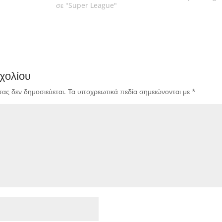
σε "Super League"
Θοδωρής Τσούτσ
χολίου
σας δεν δημοσιεύεται.
Τα υποχρεωτικά πεδία σημειώνονται με
*