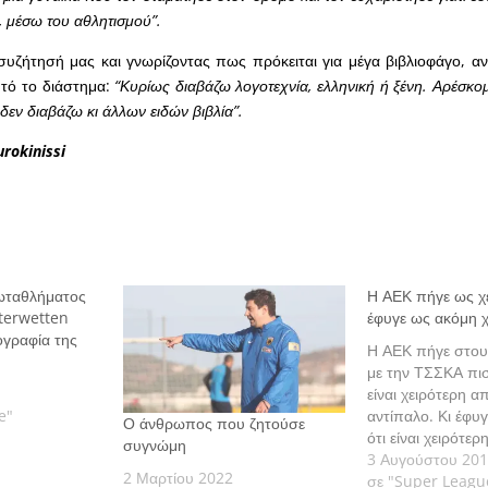
, μέσω του αθλητισμού”.
συζήτησή μας και γνωρίζοντας πως πρόκειται για μέγα βιβλιοφάγο, α
αυτό το διάστημα:
“Κυρίως διαβάζω λογοτεχνία, ελληνική ή ξένη. Αρέσκομ
δεν διαβάζω κι άλλων ειδών βιβλία”.
urokinissi
ταθλήματος
Η ΑΕΚ πήγε ως χε
terwetten
έφυγε ως ακόμη 
ογραφία της
Η ΑΕΚ πήγε στου
με την ΤΣΣΚΑ πισ
είναι χειρότερη α
e"
αντίπαλο. Κι έφυ
Ο άνθρωπος που ζητούσε
ότι είναι χειρότε
συγνώμη
οποιονδήποτε παί
3 Αυγούστου 20
2 Μαρτίου 2022
ποδόσφαιρο. Γρά
σε "Super Leagu