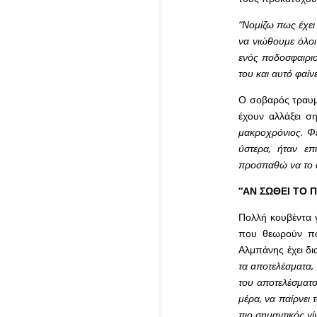
“Νομίζω πως έχει 
να νιώθουμε όλοι
ενός ποδοσφαιρισ
του και αυτό φαίν
Ο σοβαρός τραυμα
έχουν αλλάξει σ
μακροχρόνιος. Φέ
ύστερα, ήταν επ
προσπαθώ να το α
“ΑΝ ΣΩΘΕΙ ΤΟ Π
Πολλή κουβέντα γί
που θεωρούν πω
Αλμπάνης έχει δ
τα αποτελέσματα,
του αποτελέσματο
μέρα, να παίρνει 
πιο σημαντικός γί