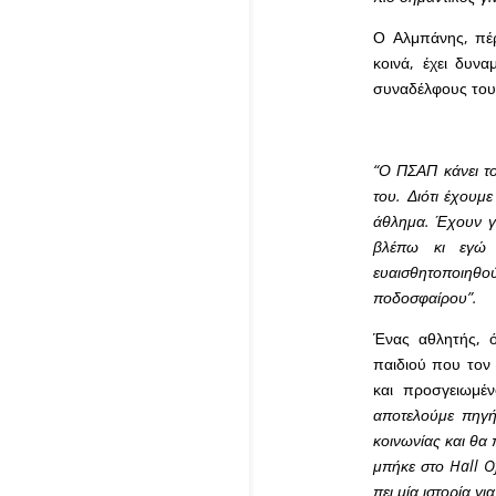
Ο Αλμπάνης, πέρ
κοινά, έχει δυν
συναδέλφους του
“Ο ΠΣΑΠ κάνει το
του. Διότι έχουμε
άθλημα. Έχουν γί
βλέπω κι εγώ 
ευαισθητοποιηθ
ποδοσφαίρου”.
Ένας αθλητής, ό
παιδιού που τον 
και προσγειωμέ
αποτελούμε πηγή 
κοινωνίας και θα
μπήκε στο Hall O
πει μία ιστορία γ