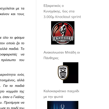
Εξαιρετικός ο
χολείται με τα
Κυνηγάκης, 6ος στα
κείνον και τους
3.000μ Knockout sprint
σε όλο το φάσμα
τον οποίο ζει το
ολλά παιδιά. Το
Ανακοίνωσαν Μπάδη οι
σφαιριστές να
Πάνθηρες
ό πρόσωπο του
μερινότητα ενός
ποιημένος, αλλά
. Για τα παιδιά
Καλοκαιριάτικο παιχνίδι
ητο κομμάτι της
με την φωτιά
ι, όταν ο Γκάλης
υ. Προτίμησε να
ωσε το παιδί του