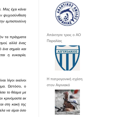
. Μας έχει κάνει
 την ψυχοσύνθεση
 την εμπιστοσύνη
Απέκτησε τρεις ο ΑΟ
ζόν τα πράγματα
Παραλίας
σμοί, αλλά ένας
 ένα σημείο και
αι η ευκαιρία,
Η πατρογονική σχέση
αι λίγοι εκείνοι
στον Αιγινιακό
αμα. Ωστόσο, ο
άσει το θέαμα με
οι κρινόμαστε εκ
και στη κακή της
ελα να είμαι όσο