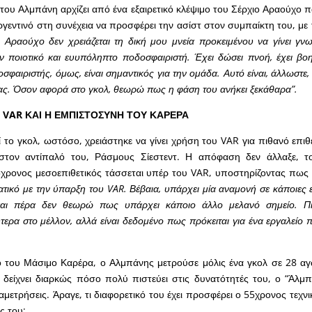
του Αλμπάνη αρχίζει από ένα εξαιρετικό κλέψιμο του Σέρχιο Αραούχο π
ργεντινό στη συνέχεια να προσφέρει την ασίστ στον συμπαίκτη του, με
ο Αραούχο δεν χρειάζεται τη δική μου μνεία προκειμένου να γίνει γνω
αν ποιοτικό και ευυπόληπτο ποδοσφαιριστή. Έχει δώσει πνοή, έχει βο
φαιριστής, όμως, είναι σημαντικός για την ομάδα. Αυτό είναι, άλλωστε, 
ς. Όσον αφορά στο γκολ, θεωρώ πως η φάση του ανήκει ξεκάθαρα”.
 VAR ΚΑΙ Η ΕΜΠΙΣΤΟΣΥΝΗ ΤΟΥ ΚΑΡΕΡΑ
ί το γκολ, ωστόσο, χρειάστηκε να γίνει χρήση του VAR για πιθανό επι
τον αντίπαλό του, Ράσμους Σίεστεντ. Η απόφαση δεν άλλαξε, τ
25χρονος μεσοεπιθετικός τάσσεται υπέρ του VAR, υποστηρίζοντας πω
ρατικό με την ύπαρξη του VAR. Βέβαια, υπάρχει μία αναμονή σε κάποιες 
και πέρα δεν θεωρώ πως υπάρχει κάποιο άλλο μελανό σημείο. 
τερα στο μέλλον, αλλά είναι δεδομένο πως πρόκειται για ένα εργαλείο π
ό του Μάσιμο Καρέρα, ο Αλμπάνης μετρούσε μόλις ένα γκολ σε 28 αγ
 δείχνει διαρκώς πόσο πολύ πιστεύει στις δυνατότητές του, ο “Άλμπ
αμετρήσεις. Άραγε, τι διαφορετικό του έχει προσφέρει ο 55χρονος τεχν
ς του;