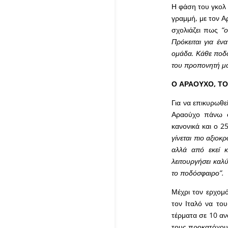
Η φάση του γκολ 
γραμμή, με τον Α
σχολιάζει πως
“
Πρόκειται για έν
ομάδα. Κάθε ποδοσ
του προπονητή μα
Ο ΑΡΑΟΥΧΟ, ΤΟ
Για να επικυρωθε
Αραούχο πάνω σ
κανονικά και ο 
γίνεται πιο αξιοκ
αλλά από εκεί 
λειτουργήσει καλύ
το ποδόσφαιρο”.
Μέχρι τον ερχομ
τον Ιταλό να του
τέρματα σε 10 αν
τους προκατόχου