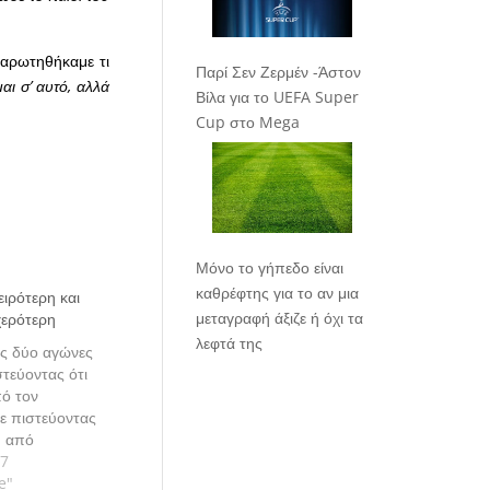
ναρωτηθήκαμε τι
Παρί Σεν Ζερμέν -Άστον
αι σ’ αυτό, αλλά
Βίλα για το UEFA Super
Cup στο Mega
Μόνο το γήπεδο είναι
καθρέφτης για το αν μια
ιρότερη και
μεταγραφή άξιζε ή όχι τα
χερότερη
λεφτά της
ς δύο αγώνες
τεύοντας ότι
πό τον
γε πιστεύοντας
ρη από
ζει
17
φει ο
e"