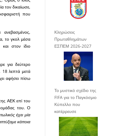
ία τον δικαίωσε,
οσφαιριστή που
Κληρώσεις
α ανεβασμένος,
Πρωταθλημάτων
α, το γκολ μέσα
ΕΣΠΕΜ 2026-2027
 και στον ίδιο
ρε για δεύτερο
, 18 λεπτά μετά
χει αφήσει πίσω
Το μυστικό σχέδιο της
FIFA για το Παγκόσμιο
της ΑΕΚ επί του
Κύπελλο που
ς ομάδας του. Ο
κατέρρευσε
τωλικός έχει μία
ναπτύξαμε κάποια