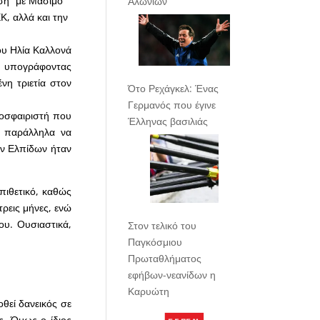
ηση” με Μάσιμο
Αλωνίων
Κ, αλλά και την
ου Ηλία Καλλονά
υ, υπογράφοντας
νη τριετία στον
Ότο Ρεχάγκελ: Ένας
Γερμανός που έγινε
οσφαιριστή που
Έλληνας βασιλιάς
αι παράλληλα να
την Ελπίδων ήταν
πιθετικό, καθώς
ρεις μήνες, ενώ
ου. Ουσιαστικά,
Στον τελικό του
Παγκόσμιου
Πρωταθλήματος
εφήβων-νεανίδων η
Καρυώτη
θεί δανεικός σε
ς. Όμως ο ίδιος