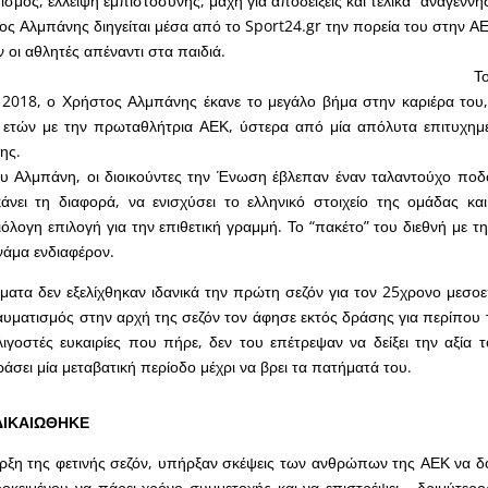
σμός, έλλειψη εμπιστοσύνης, μάχη για αποδείξεις και τελικά “αναγένν
ς Αλμπάνης διηγείται μέσα από το Sport24.gr την πορεία του στην ΑΕ
 οι αθλητές απέναντι στα παιδιά.
Τ
υ 2018, ο Χρήστος Αλμπάνης έκανε το μεγάλο βήμα στην καριέρα το
 ετών με την πρωταθλήτρια ΑΕΚ, ύστερα από μία απόλυτα επιτυχημέ
ης.
 Αλμπάνη, οι διοικούντες την Ένωση έβλεπαν έναν ταλαντούχο ποδ
κάνει τη διαφορά, να ενισχύσει το ελληνικό στοιχείο της ομάδας κ
ξιόλογη επιλογή για την επιθετική γραμμή. Το “πακέτο” του διεθνή με 
νάμα ενδιαφέρον.
ατα δεν εξελίχθηκαν ιδανικά την πρώτη σεζόν για τον 25χρονο μεσοε
υματισμός στην αρχή της σεζόν τον άφησε εκτός δράσης για περίπου τ
λιγοστές ευκαιρίες που πήρε, δεν του επέτρεψαν να δείξει την αξία τ
άσει μία μεταβατική περίοδο μέχρι να βρει τα πατήματά του.
ΔΙΚΑΙΩΘΗΚΕ
ρξη της φετινής σεζόν, υπήρξαν σκέψεις των ανθρώπων της ΑΕΚ να δο
οκειμένου να πάρει χρόνο συμμετοχής και να επιστρέψει… δριμύτερο