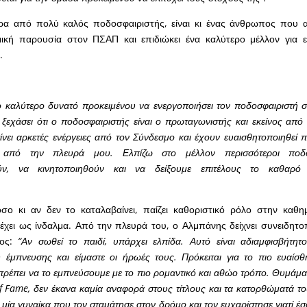
α από πολύ καλός ποδοσφαιριστής, είναι κι ένας άνθρωπος που ασ
αμική παρουσία στον ΠΣΑΠ και επιδιώκει ένα καλύτερο μέλλον για ε
.
 καλύτερο δυνατό προκειμένου να ενεργοποιήσει τον ποδοσφαιριστή 
 ξεχάσει ότι ο ποδοσφαιριστής είναι ο πρωταγωνιστής και εκείνος από 
νει αρκετές ενέργειες από τον Σύνδεσμο και έχουν ευαισθητοποιηθεί π
από την πλευρά μου. Ελπίζω στο μέλλον περισσότεροι ποδο
ούν, να κινητοποιηθούν και να δείξουμε επιτέλους το καθαρ
σο κι αν δεν το καταλαβαίνει, παίζει καθοριστικό ρόλο στην καθη
έχει ως ίνδαλμα. Από την πλευρά του, ο Αλμπάνης δείχνει συνειδητο
νος:
“Αν σωθεί το παιδί, υπάρχει ελπίδα. Αυτό είναι αδιαμφισβήτητο
έμπνευσης και είμαστε οι ήρωές τους. Πρόκειται για το πιο ευαίσθ
 πρέπει να το εμπνεύσουμε με το πιο ρομαντικό και αθώο τρόπο. Θυμάμα
f Fame, δεν έκανα καμία αναφορά στους τίτλους και τα κατορθώματά το
ια μία γυναίκα που τον σταμάτησε στον δρόμο και τον ευχαρίστησε γιατί έσ