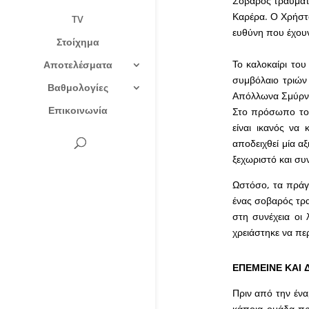
Σοβαρός τραυματι
Καρέρα. Ο Χρήστο
TV
ευθύνη που έχουν
Στοίχημα
Το καλοκαίρι το
Αποτελέσματα
συμβόλαιο τριών
Βαθμολογίες
Απόλλωνα Σμύρν
Επικοινωνία
Στο πρόσωπο του
είναι ικανός να 
αποδειχθεί μία α
ξεχωριστό και συ
Ωστόσο, τα πράγμ
ένας σοβαρός τρα
στη συνέχεια οι 
χρειάστηκε να περ
ΕΠΕΜΕΙΝΕ ΚΑΙ 
Πριν από την ένα
κάποια ομάδα πρ