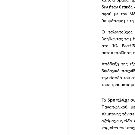
δεν ήταν θετικός 
αφού με τον Μά
θαυμάσαμε με τη
Ο ταλαντούχος μ
βοηθώντας τα μέ
στο “Κλ. Βικελ
αυτοπεποίθηση εν
Απόδειξη της εξ
διαδοχικό παιχνί
την είσοδό του σ
τους τραυματισμο
Το
Sport24.gr
συ
Παναιτωλικού, μ
Αλμπάνης τόνισ
αξιόμαχη ομάδα, 
κομμάτια του παιχ