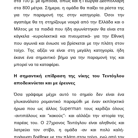
στα 100 μ. με εμπόδια, όπως και η Γεωργία Δεσπολλάρη
στα 800 μέτρα. Σήμερα, η ομάδα θα παίξει τα ρέστα της
για την παραμονή της στην κατηγορία. Όσοι την
αγαπάμε θα τη στηρίζουμε νοερά από την Ελλάδα και ο
Μίλτος με τα παιδιά που ήδη αγωνίστηκαν θα είναι στα
κάγκελα -κυριολεκτικά και πνευματικά- για την Εθνική
που αγωνιά και ένιωσε να βρίσκεται με την πλάτη στον
τοίχο. Της αξίζει να είναι στη μεγάλη κατηγορία, ήδη
έκανε ένα σημαντικό βήμα για την παραμονή της και
μπορεί να τα καταφέρει.
Η σημαντική επίδραση της νίκης του Τεντόγλου
αποδεικνύεται και με έρευνες
Όσα γράψαμε μέχρι αυτό το σημείο δεν είναι ένα
γλυκανάλατο ρομαντικό παραμύθι με έναν εκπληκτικό
ήρωα που ως άλλος Superman τους κερδίζει όλους
-αντιπάλους και “κακούς”- και αλλάζει την ιστορία της
παρέας του. Ο 27χρονος Τεντόγλου είναι αληθινός και
λατρεύει τον στίβο, η ομάδα -αν και πολύ καλή-
πράγματι βρέθηκε με την πλάτη στον τοίχο, ενώ από τον