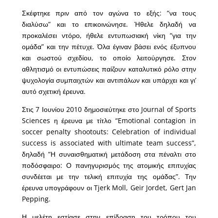
Σκέφτηκε πριν από τον αγώνα το εξής: “να τους
διαλύσω” και το επικοινώνησε. Ήθελε δηλαδή να
προκαλέσει ντόρο, ήθελε εντυπωσιακή νίκη “για την
ομάδα” και την πέτυχε. Όλα έγιναν βάσει ενός έξυπνου
και σωστού σχεδίου, το οποίο λειτούργησε. Στον
αθλητισμό οι εντυπώσεις παίζουν καταλυτικό ρόλο στην
ψυχολογία συμπαιχτών και αντιπάλων και υπάρχει και γι’
αυτό σχετική έρευνα.
Στις 7 Ιουνίου 2010 δημοσιεύτηκε στο Journal of Sports
Sciences η έρευνα με τίτλο “Emotional contagion in
soccer penalty shootouts: Celebration of individual
success is associated with ultimate team success”,
δηλαδή “Η συναισθηματική μετάδοση στα πέναλτι στο
ποδόσφαιρο: Ο πανηγυρισμός της ατομικής επιτυχίας
συνδέεται με την τελική επιτυχία της ομάδας”. Την
έρευνα υπογράφουν οι Tjerk Moll, Geir Jordet, Gert Jan
Pepping.
Η μελέτη εστίασε στην επίδραση του τρόπου του