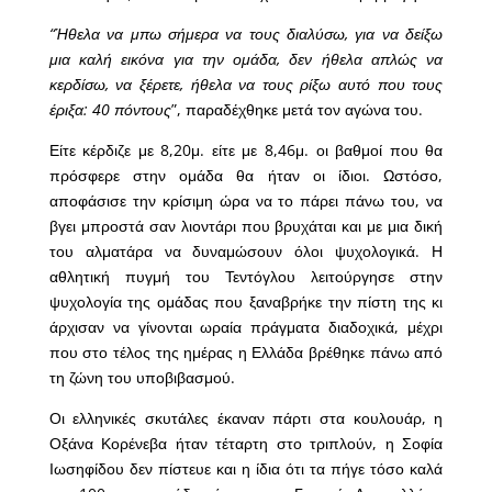
“Ήθελα να μπω σήμερα να τους διαλύσω, για να δείξω
μια καλή εικόνα για την ομάδα, δεν ήθελα απλώς να
κερδίσω, να ξέρετε, ήθελα να τους ρίξω αυτό που τους
έριξα: 40 πόντους
”, παραδέχθηκε μετά τον αγώνα του.
Είτε κέρδιζε με 8,20μ. είτε με 8,46μ. οι βαθμοί που θα
πρόσφερε στην ομάδα θα ήταν οι ίδιοι. Ωστόσο,
αποφάσισε την κρίσιμη ώρα να το πάρει πάνω του, να
βγει μπροστά σαν λιοντάρι που βρυχάται και με μια δική
του αλματάρα να δυναμώσουν όλοι ψυχολογικά. Η
αθλητική πυγμή του Τεντόγλου λειτούργησε στην
ψυχολογία της ομάδας που ξαναβρήκε την πίστη της κι
άρχισαν να γίνονται ωραία πράγματα διαδοχικά, μέχρι
που στο τέλος της ημέρας η Ελλάδα βρέθηκε πάνω από
τη ζώνη του υποβιβασμού.
Οι ελληνικές σκυτάλες έκαναν πάρτι στα κουλουάρ, η
Οξάνα Κορένεβα ήταν τέταρτη στο τριπλούν, η Σοφία
Ιωσηφίδου δεν πίστευε και η ίδια ότι τα πήγε τόσο καλά