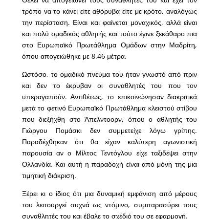
τρόπο να το κάνει είτε αθόρυβα είτε με κρότο, αναλόγως
την περίσταση. Είναι και φαίνεται μοναχικός, αλλά είναι
και πολύ ομαδικός αθλητής και τούτο έγινε ξεκάθαρο πια
στο Ευρωπαϊκό Πρωτάθλημα Ομάδων στην Μαδρίτη,
όπου απογειώθηκε με 8.46 μέτρα.
Ωστόσο, το ομαδικό πνεύμα του ήταν γνωστό από πριν
και δεν το έκρυβαν οι συναθλητές του που τον
υπεραγαπούν. Αντιθέτως, το επικοινώνησαν διακριτικά
μετά το φετινό Ευρωπαϊκό Πρωτάθλημα κλειστού στίβου
που διεξήχθη στο Άπελντοορν, όπου ο αθλητής του
Γιώργου Πομάσκι δεν συμμετείχε λόγω γρίπης.
Παραδέχθηκαν ότι θα είχαν καλύτερη αγωνιστική
παρουσία αν ο Μίλτος Τεντόγλου είχε ταξιδέψει στην
Ολλανδία. Και αυτή η παραδοχή είναι από μόνη της μια
τιμητική διάκριση.
Ξέρει κι ο ίδιος ότι μια δυναμική εμφάνιση από μέρους
του λειτουργεί συχνά ως ντόμινο, συμπαρασύρει τους
συναθλητές του και έβαλε το σχέδιό του σε εφαρμογή.