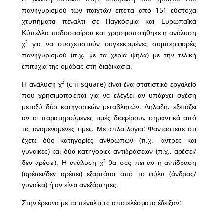
πανηγυρισμού των παιχτών έπειτα από 151 εύστοχα
χτυπήματα πέναλτι σε Παγκόσμια και Ευρωπαϊκά
Κύπελλα ποδοσφαίρου και χρησιμοποιήθηκε η ανάλυση
χ² για να συσχετιστούν συγκεκριμένες συμπεριφορές
πανηγυρισμού (π.χ. με τα χέρια ψηλά) με την τελική
επιτυχία της ομάδας στη διαδικασία.
Η ανάλυση χ² (chi-square) είναι ένα στατιστικό εργαλείο
που χρησιμοποιείται για να ελέγξει αν υπάρχει σχέση
μεταξύ δύο κατηγορικών μεταβλητών. Δηλαδή, εξετάζει
αν οι παρατηρούμενες τιμές διαφέρουν σημαντικά από
τις αναμενόμενες τιμές. Με απλά λόγια: Φανταστείτε ότι
έχετε δύο κατηγορίες ανθρώπων (π.χ., άντρες και
γυναίκες) και δύο κατηγορίες αντιδράσεων (π.χ., αρέσει/
δεν αρέσει). Η ανάλυση χ² θα σας πει αν η αντίδραση
(αρέσει/δεν αρέσει) εξαρτάται από το φύλο (άνδρας/
γυναίκα) ή αν είναι ανεξάρτητες.
Στην έρευνα με τα πέναλτι τα αποτελέσματα έδειξαν: