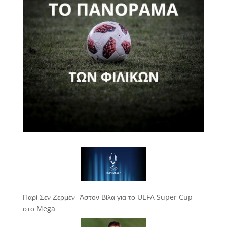
Παρί Σεν Ζερμέν -Άστον Βίλα για το UEFA Super Cup
στο Mega