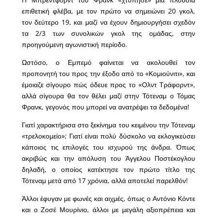
επιθετική φλέβα, με τον πρώτο να σημειώνει 20 γκολ,
τον δεύτερο 19, και μαζί να έχουν δημιουργήσει σχεδόν
τα 2/3 των συνολικών γκολ της ομάδας, στην
προηγούμενη αγωνιστική περίοδο.
Ωστόσο, ο Εμπεμό φαίνεται να ακολουθεί τον
προπονητή του προς την έξοδο από το «Κομιούνιτι», και
έμοιαζε σίγουρο πώς όδευε προς το «Ολντ Τράφορντ»,
αλλά σίγουρα θα τον θέλει μαζί στην Τότεναμ ο Τόμας
Φρανκ, γεγονός που μπορεί να ανατρέψει τα δεδομένα!
Γιατί χαρακτήρισα στο ξεκίνημα του κειμένου την Τότεναμ
«τρελοκομείο»; Γιατί είναι πολύ δύσκολο να εκλογικεύσει
κάποιος τις επιλογές του ισχυρού της άνδρα. Όπως
ακριβώς και την απόλυση του Άγγελου Ποστέκογλου
δηλαδή, ο οποίος κατέκτησε τον πρώτο τίτλο της
Τότεναμ μετά από 17 χρόνια, αλλά αποτελεί παρελθόν!
Άλλοι έφυγαν με φωνές και αιχμές, όπως ο Αντόνιο Κόντε
και ο Ζοσέ Μουρίνιο, άλλοι με μεγάλη αξιοπρέπεια και