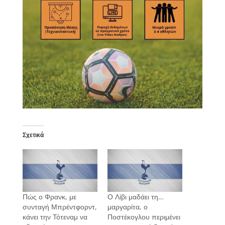
Σχετικά
Πώς ο Φρανκ, με
Ο Λίβι μαδάει τη…
συνταγή Μπρέντφορντ,
μαργαρίτα, ο
κάνει την Τότεναμ να
Ποστέκογλου περιμένει