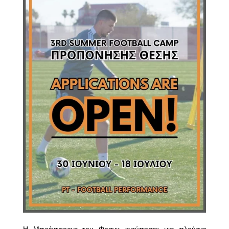
Η Μπρέντφορντ του Φρανκ «χτύπησε» μια πλούσια