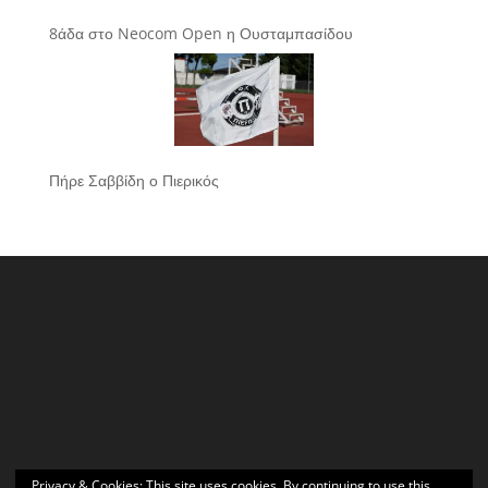
8άδα στο Neocom Open η Ουσταμπασίδου
Πήρε Σαββίδη ο Πιερικός
Privacy & Cookies: This site uses cookies. By continuing to use this