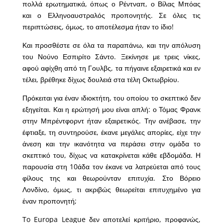
πολλά ερωτηματικά, όπως ο Ρέντναπ, ο Βίλας Μπόας
και ο Ελληνοαυστραλός προπονητής. Σε όλες τις
περιπτώσεις, όμως, το αποτέλεσμα ήταν το ίδιο!
Και προσθέστε σε όλα τα παραπάνω, και την απόλυση
του Νούνο Εσπιρίτο Σάντο. Ξεκίνησε με τρεις νίκες,
αφού αφίχθη από τη Γουλβς, τα πήγαινε εξαιρετικά και εν
τέλει, βρέθηκε δίχως δουλειά στα τέλη Οκτωβρίου.
Πρόκειται για έναν ιδιοκτήτη, του οποίου το σκεπτικό δεν
εξηγείται. Και η ερώτησή μου είναι απλή: ο Τόμας Φρανκ
στην Μπρέντφορντ ήταν εξαιρετικός. Την ανέβασε, την
έφτιαξε, τη συντηρούσε, έκανε μεγάλες απορίες, είχε την
άνεση και την ικανότητα να περάσει στην ομάδα το
σκεπτικό του, δίχως να κατακρίνεται κάθε εβδομάδα. Η
παρουσία στη 10άδα τον έκανε να λατρεύεται από τους
φίλους της και θεωρούνταν επιτυχία. Στο Βόρειο
Λονδίνο, όμως, τι ακριβώς θεωρείται επιτυχημένο για
έναν προπονητή;
To Europa League δεν αποτελεί κριτήριο, προφανώς,