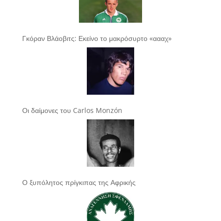
Γκόραν Βλάοβιτς: Εκείνο το μακρόσυρτο «αααχ»
Οι δαίμονες του Carlos Monzón
Ο ξυπόλητος πρίγκιπας της Αφρικής