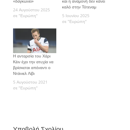
«δαγκώνει»
και η αναμονή δεν κάνει
καλό στην Τότεναμ
24 Αυγούστου 2025
σε "Ευρώπη"
5 Ιουνίου 2025
σε "Ευρώπη"
Η ανταρσία του Χάρι
Κέιν έχει την ατυχία να
βρίσκεται απέναντι ο
Ντάνιελ Λίβι
5 Αυγούστου 2021
σε "Ευρώπη"
Υποβολή Σχολίου