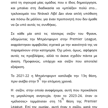
από τη σιγουριά μίας ομάδας που ο ίδιος δημιούργησε,
και μπαίνει στη διαδικασία να «μπλέξει» πολύ στο…
τρελοκομείο του Ντάνιελ Λίβι! Δεν είναι απλή υπόθεση
και πόσω δε μάλλον, για έναν προπονητή που δεν έμαθε
να ζει υπό αυτές τις συνθήκες.
Σε κάθε μία από τις τέσσερις σεζόν του Φρανκ,
οδηγώντας την Μπρέντφορντ στην Premier League,
εκφράστηκαν αμφιβολίες σχετικά με την ικανότητά της να
παραμείνουν στην κατηγορία. Όχι μόνο, όμως, αψήφησε
αυτές τις προβλέψεις, αλλά το έκανε σχεδόν πάντα με
άνεση. Προφανώς, υπάρχει και σεζόν που αποτελεί
εξαίρεση.
Το 2021-22 η Μπρέντφορντ κατέλαβε την 13η θέση,
η
πριν ανέβει στην 9
την επόμενη χρονιά.
Η σεζόν, στην οποία αναφέρομαι, αυτή που προκάλεσε
τη μεγαλύτερη ανησυχία, ήταν το 2023-24, όταν οι
η
«μέλισσες» τερμάτισαν στη 16
θέση της Premier
League. Επί της ουσίας, αυτή ήταν η σεζόν, κατά την