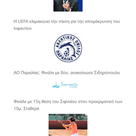
Η UEFA κλιμακώνει την πίεση για την απομάκρυνση του
Ινφαντίνο
ΑΟ Παραλίας: Φινάλε με δύο, ανακοίνωσε Σιδηρόπουλο
Φινάλε με 15η θέση του Σιφναίου στον προκριματικό των
10μ. Σταθερά