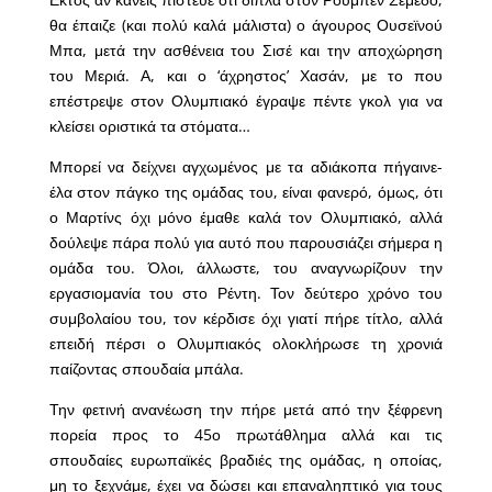
θα έπαιζε (και πολύ καλά μάλιστα) ο άγουρος Ουσεϊνού
Μπα, μετά την ασθένεια του Σισέ και την αποχώρηση
του Μεριά. Α, και ο ‘άχρηστος’ Χασάν, με το που
επέστρεψε στον Ολυμπιακό έγραψε πέντε γκολ για να
κλείσει οριστικά τα στόματα…
Μπορεί να δείχνει αγχωμένος με τα αδιάκοπα πήγαινε-
έλα στον πάγκο της ομάδας του, είναι φανερό, όμως, ότι
ο Μαρτίνς όχι μόνο έμαθε καλά τον Ολυμπιακό, αλλά
δούλεψε πάρα πολύ για αυτό που παρουσιάζει σήμερα η
ομάδα του. Όλοι, άλλωστε, του αναγνωρίζουν την
εργασιομανία του στο Ρέντη. Τον δεύτερο χρόνο του
συμβολαίου του, τον κέρδισε όχι γιατί πήρε τίτλο, αλλά
επειδή πέρσι ο Ολυμπιακός ολοκλήρωσε τη χρονιά
παίζοντας σπουδαία μπάλα.
Την φετινή ανανέωση την πήρε μετά από την ξέφρενη
πορεία προς το 45ο πρωτάθλημα αλλά και τις
σπουδαίες ευρωπαϊκές βραδιές της ομάδας, η οποίας,
μη το ξεχνάμε, έχει να δώσει και επαναληπτικό για τους