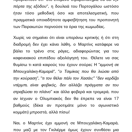
πόρτα της εξόδου
“, η δουλειά του Πορτογάλου ωστόσο
ήταν τόσο μεθοδική όσο και αποτελεσματική, που
πραγματικά οποιαδήποτε αμφισβήτηση του προπονητή
των Πειραιωτών περνούσε τα όρια της κωμωδίας.
Χωρίς να σημαίνει ότι είναι υπεράνω κριτικής ή ότι στη
διαδρομή δεν έχει κάνει λάθη, ο Μαρτίνς κατάφερε να
βάλει το τρένο στις ράγες, αδιαφορώντας για του
καφενειακού επιπέδου αξιολόγησή του. Θέλετε να σας
θυμίσω τι κατά καιρούς του έχουν σούρει; Η “
εμμονή σε
Μπουχαλάκη-Καμαρά
“, “
ο Τσιμίκας που θα λιώσει από
την κούραση
“, “
τι τον θέλει πάλι τον Χασάν;
” “
δεν κερδίζει
ντέρμπι, είναι φοβικός, δεν αλλάζει πράγματα αν του
στραβώσει το πλάνο
” και άλλα φοβερά και τρομερά, που
αν ίσχυαν ο Ολυμπιακός δεν θα έπρεπε να είναι 17
βαθμούς (δέκα αν προτιμάτε μόνο το αγωνιστικό
κομμάτι) μπροστά, αλλά πίσω!
Ναι, ο Μαρτίνς έχει εμμονή σε Μπουχαλάκη-Καμαρά,
που μαζί με τον Γκιλιέρμε όμως έχουν συνθέσει μια