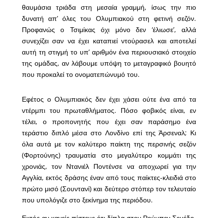
θαυμάσια τριάδα στη μεσαία γραμμή, ίσως την πιο
δυνατή απ’ όλες του Ολυμπιακού στη φετινή σεζόν.
Προφανώς ο Τσιμίκας όχι μόνο δεν ‘έλιωσε’, αλλά
συνεχίζει σαν να έχει καταπιεί ντούρασελ και αποτελεί
αυτή τη στιγμή το υπ’ αριθμόν ένα περιουσιακό στοιχείο
της ομάδας, αν λάβουμε υπόψη το μεταγραφικό βουητό
που προκαλεί το ονοματεπώνυμό του.
Εφέτος ο Ολυμπιακός δεν έχει χάσει ούτε ένα από τα
ντέρμπι του πρωταθλήματος. Πόσο φοβικός είναι, εν
τέλει, ο προπονητής που έχει σαν παράσημο ένα
τεράστιο διπλό μέσα στο Λονδίνο επί της Άρσεναλ; Κι
όλα αυτά με τον καλύτερο παίκτη της περσινής σεζόν
(Φορτούνης) τραυματία στο μεγαλύτερο κομμάτι της
χρονιάς, τον Ντανιέλ Ποντένσε να αποχωρεί για την
Αγγλία, εκτός δράσης έναν από τους παίκτες-κλειδιά στο
πρώτο μισό (Σουντανί) και δεύτερο στόπερ τον τελευταίο
που υπολόγιζε στο ξεκίνημα της περιόδου.
Εκτός αν κανείς πίστευε ότι δίπλα στον Ρούμπεν Σεμέδο,