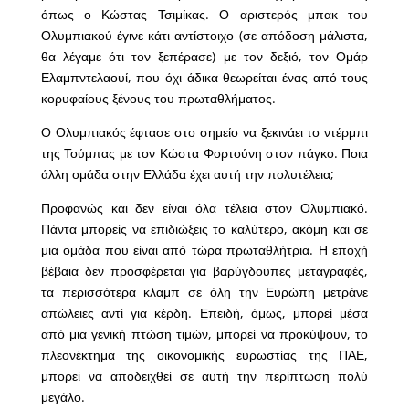
όπως ο Κώστας Τσιμίκας. Ο αριστερός μπακ του
Ολυμπιακού έγινε κάτι αντίστοιχο (σε απόδοση μάλιστα,
θα λέγαμε ότι τον ξεπέρασε) με τον δεξιό, τον Ομάρ
Ελαμπντελαουί, που όχι άδικα θεωρείται ένας από τους
κορυφαίους ξένους του πρωταθλήματος.
Ο Ολυμπιακός έφτασε στο σημείο να ξεκινάει το ντέρμπι
της Τούμπας με τον Κώστα Φορτούνη στον πάγκο. Ποια
άλλη ομάδα στην Ελλάδα έχει αυτή την πολυτέλεια;
Προφανώς και δεν είναι όλα τέλεια στον Ολυμπιακό.
Πάντα μπορείς να επιδιώξεις το καλύτερο, ακόμη και σε
μια ομάδα που είναι από τώρα πρωταθλήτρια. Η εποχή
βέβαια δεν προσφέρεται για βαρύγδουπες μεταγραφές,
τα περισσότερα κλαμπ σε όλη την Ευρώπη μετράνε
απώλειες αντί για κέρδη. Επειδή, όμως, μπορεί μέσα
από μια γενική πτώση τιμών, μπορεί να προκύψουν, το
πλεονέκτημα της οικονομικής ευρωστίας της ΠΑΕ,
μπορεί να αποδειχθεί σε αυτή την περίπτωση πολύ
μεγάλο.