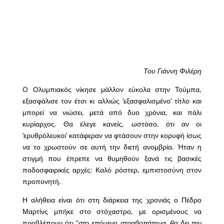
Του Γιάννη Φιλέρη
O Ολυμπιακός νίκησε μάλλον εύκολα στην Τούμπα,
εξασφάλισε τον έτσι κι αλλιώς ‘εξασφαλισμένο’ τίτλο και
μπορεί να νιώσει, μετά από δυο χρόνια, και πάλι
κυρίαρχος. Θα έλεγε κανείς, ωστόσο, ότι αν οι
‘ερυθρόλευκοι’ κατάφεραν να φτάσουν στην κορυφή ίσως
να το χρωστούν σε αυτή την διετή ανομβρία. Ήταν η
στιγμή που έπρεπε να θυμηθούν ξανά τις βασικές
ποδοσφαιρικές αρχές: Καλό ρόστερ, εμπιστοσύνη στον
προπονητή.
Η αλήθεια είναι ότι στη διάρκεια της χρονιάς ο Πέδρο
Μαρτίνς μπήκε στο στόχαστρο, με ορισμένους να
προβλέπουν ότι “
στο επόμενο στραβοπάτημα, θα δει την