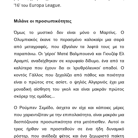
’16’ του Europa League.
Μιλάνε οι προσωπικότητες
Όμως το μυστικό δεν είναι μόνο ο Μαρτίνς. Ο
Ολυμπιακός έκανε το περασμένο καλοκαίρι μια σειρά
από μεταγραφές, που έβγαλαν τα λεφτά τους με το
παραπάνω. Οι ‘γέροι’ Ματιέ Βαλμπουενά και Γιουζέφ Ελ
Αραμπί, αναδείχθηκαν σε κορυφαίο δίδυμο, ένα από τα
καλύτερα που έχουν δει οι ‘ερυθρόλευκοι’ οπαδοί. Ο
κοντός Γάλλος που ξεχειλίζει από πάθος και ποιότητα
είναι ο πρώτος στις ασίστ, ο ψηλός Αλγερινός έχει μια
μοναδική αίσθηση του γκολ και είναι μακράν πρώτος
σκόρερ της ομάδας…
Ο Ρούμπεν Σεμέδο, άσχετα αν είχε και κάποιες μέρες
που χαριεντιζόταν με την επιπολαιότητα, είναι μακράν μια
δεσπόζουσα προσωπικότητα στα μετόπισθεν. Αυτοί οι
τρεις ήρθαν να προστεθούν σε ένα ήδη δυναμικό
ρόστερ, που ανέδειξε φέτος και ένα ξεχωριστό παίκτη