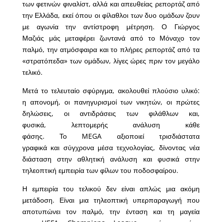
των φετινών φιναλίστ, αλλά και απευθείας ρεπορτάζ από
την Ελλάδα, εκεί όπου οι φίλαθλοι των δυο ομάδων ζουν
με αγωνία την αντίστροφη μέτρηση. Ο Γιώργος
Μαζιάς μάς μεταφέρει ζωντανά από το Μόναχο τον
παλμό, την ατμόσφαιρα και το πλήρες ρεπορτάζ από τα
«στρατόπεδα» των ομάδων, λίγες ώρες πριν τον μεγάλο
τελικό.
Μετά το τελευταίο σφύριγμα, ακολουθεί πλούσιο υλικό:
η απονομή, οι πανηγυρισμοί των νικητών, οι πρώτες
δηλώσεις, οι αντιδράσεις των φιλάθλων και,
φυσικά, λεπτομερής ανάλυση κάθε
φάσης. Το MEGA αξιοποιεί τρισδιάστατα
γραφικά και σύγχρονα μέσα τεχνολογίας, δίνοντας νέα
διάσταση στην αθλητική ανάλυση και φυσικά στην
τηλεοπτική εμπειρία των φίλων του ποδοσφαίρου.
Η εμπειρία του τελικού δεν είναι απλώς μια ακόμη
μετάδοση. Είναι μια τηλεοπτική υπερπαραγωγή που
αποτυπώνει τον παλμό, την ένταση και τη μαγεία