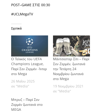
POST–GAME ΣΤΙΣ 00:30
#UCLMegaTV
Σχετικά
Ο Τελικός του UEFA
Μάντσεστερ Σίτι – Παρί
Champions League,
Σεν Ζερμέν, ζωντανά
Παρί Σεν Ζερμέν -Ίντερ
την Τετάρτη 24
στο Mega
Νοεμβρίου ζωντανά
στο Mega
26 Μαΐου 2025
σε "Media"
19 Νοεμβρίου 2021
σε "Media"
Μπρυζ – Παρί Σεν
Ζερμέν ζωντανά στο
MEGA