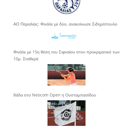
ΑΟ Παραλίας: Φινάλε με δύο, ανακοίνωσε Σιδηρόπουλο
Φινάλε με 15η θέση του Σιφναίου στον προκριματικό των
10μ. Σταθερά
8άδα στο Neocom Open η Ουσταμπασίδου