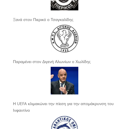
Ξανά στον Πιερικό ο Τσαγκαλίδης
Παραμένει στον Διγενή Αλωνίων ο Χωλίδης
Η UEFA κλιμακώνει την πίεση για την απομάκρυνση του
Ινφαντίνο