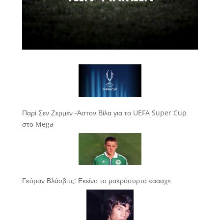
Παρί Σεν Ζερμέν -Άστον Βίλα για το UEFA Super Cup
στο Mega
Γκόραν Βλάοβιτς: Εκείνο το μακρόσυρτο «αααχ»