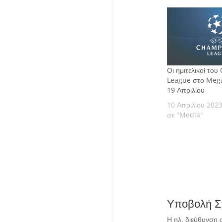
Οι ημιτελικοί το
League στο Mega 
19 Απριλίου
10 Απριλίου 202
σε "Media"
Υποβολή Σ
Η ηλ. διεύθυνση 