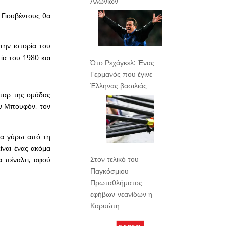
Αλωνίων
 Γιουβέντους θα
την ιστορία του
τία του 1980 και
Ότο Ρεχάγκελ: Ένας
Γερμανός που έγινε
Έλληνας βασιλιάς
σταρ της ομάδας
ον Μπουφόν, τον
νία γύρω από τη
ίναι ένας ακόμα
Στον τελικό του
α πέναλτι, αφού
Παγκόσμιου
Πρωταθλήματος
εφήβων-νεανίδων η
Καρυώτη