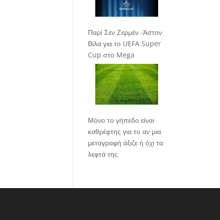
Παρί Σεν Ζερμέν -Άστον
Βίλα για το UEFA Super
Cup στο Mega
Μόνο το γήπεδο είναι
καθρέφτης για το αν μια
μεταγραφή άξιζε ή όχι τα
λεφτά της