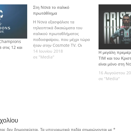
Στη Nova το ιταλικό
πρωτάθλημα
Η Nova εξασφάλισε τα
τηλεοπτικά δικαιώματα του
ιταλικού πρωταθλήματος
ποδοσφαίρου, που μέχρι τώρα
υ Champions
ήταν στην Cosmote TV. Οι
στις 12 και
ζώνες μετάδοσης των αγώνων
14 Ιουνίου 2018
Η μεγάλη πρεμιέρ
είναι οι εξής: Σάββατο 16:00,
σε "Media"
TIM και του Κρισ
3
19:00 και 21:30, Κυριακή 13:30,
είναι μόνο στη N
16:00, 19:00 και 21:30 καθώς
16 Αυγούστου 2
και Δευτέρα στις 21:30.
σε "Media"
χολίου
σας δεν δημοσιεύεται.
Τα υποχρεωτικά πεδία σημειώνονται με
*