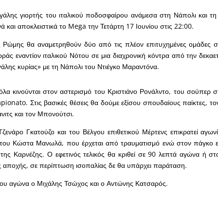
εγάλης γιορτής του ιταλικού ποδοσφαίρου ανάμεσα στη Νάπολι και τη
ά και αποκλειστικά το Mega την Τετάρτη 17 Ιουνίου στις 22:00.
ς Ρώμης θα αναμετρηθούν δύο από τις πλέον επιτυχημένες ομάδες σ
ρράς εναντίον ιταλικού Νότου σε μια διαχρονική κόντρα από την δεκαε
εγάλης κυρίας» με τη Νάπολι του Ντιέγκο Μαραντόνα.
όλα κινούνται στον αστερισμό του Κριστιάνο Ρονάλντο, του σούπερ 
pionato. Στις βασικές θέσεις θα δούμε εξίσου σπουδαίους παίκτες, τ
άνιτς και τον Μπονούτσι.
Τζενάρο Γκατούζο και του Βέλγου επιθετικού Μέρτενς επικρατεί αγω
 του Κώστα Μανωλά, που έρχεται από τραυματισμό ενώ στον πάγκο ε
ης Καρνέζης. Ο εφετινός τελικός θα κριθεί σε 90 λεπτά αγώνα ή στ
ς αποχής, σε περίπτωση ισοπαλίας δε θα υπάρχει παράταση.
του αγώνα ο Μιχάλης Τσώχος και ο Αντώνης Κατσαρός.