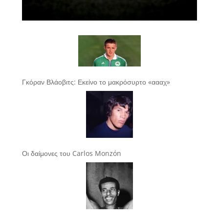
Γκόραν Βλάοβιτς: Εκείνο το μακρόσυρτο «αααχ»
Οι δαίμονες του Carlos Monzón