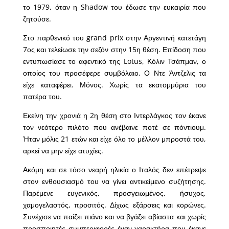
το 1979, όταν η Shadow του έδωσε την ευκαιρία που
ζητούσε.
Στο παρθενικό του grand prix στην Αργεντινή κατετάγη
7ος και τελείωσε την σεζόν στην 15η θέση. Επίδοση που
εντυπωσίασε το αφεντικό της Lotus, Κόλιν Τσάπμαν, ο
οποίος του προσέφερε συμβόλαιο. Ο Ντε Άντζελις τα
είχε καταφέρει. Μόνος. Χωρίς τα εκατομμύρια του
πατέρα του.
Εκείνη την χρονιά η 2η θέση στο Ιντερλάγκος τον έκανε
τον νεότερο πιλότο που ανέβαινε ποτέ σε πόντιουμ.
Ήταν μόλις 21 ετών και είχε όλο το μέλλον μπροστά του,
αρκεί να μην είχε ατυχίες.
Ακόμη και σε τόσο νεαρή ηλικία ο Ιταλός δεν επέτρεψε
στον ενθουσιασμό του να γίνει αντικείμενο συζήτησης.
Παρέμενε ευγενικός, προσγειωμένος, ήσυχος,
χαμογελαστός, προσιτός. Δίχως εξάρσεις και κορώνες.
Συνέχισε να παίζει πιάνο και να βγάζει αβίαστα και χωρίς
προσποιητές συμπεριφορές έναν χαρακτήρα που έκανε