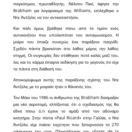
παγκόσμιος πρωταθλητής, Νέλσον Πικέ, άφησε την
Brabham για λογαριασμό της Williams, επιλέχθηκε ο
Ντε Άντζελις να τον αντικαταστήσει.
Και πάλι όμως βρέθηκε πίσω από το τιμόνι ενός
αυτοκινήτου που υπολειπόταν του ανταγωνισμού. Η
μοίρα του έπαιζε συνεχώς ένα παράξενο παιχνίδι.
Σχεδόν πάντα βρισκόταν στο λάθος μέρος την λάθος
στιγμή. Οι συγκυρίες δεν στάθηκαν ποτέ καλές μαζί του,
λες και το κάρμα έπαιρνε εκδίκηση για το γεγονός ότι είχε
τα πάντα στη διάθεσή του.
Αποκορύφωμα αυτής της παράξενης σχέσης του Ντε
Άντζελις με το μοιραίο ήταν ο θάνατός του.
Τον Μάιο του 1986 οι άνθρωποι της Brabham δοκίμαζαν
μια νέα αεροτομή, ελπίζοντας ότι ο σχεδιασμός της θα
έδινε πίσω ό,τι έχανε το αμάξι από τον αδύναμο
κινητήρα. Στην πίστα «Paul Ricard» στην Γαλλία, ο Ντε
Άντζελις είχε πιάσει ταχύτητα που ξεπερνούσε τα 270
χιλιόμετρα την ώρα. Πλησιάζοντας την «Esses de la