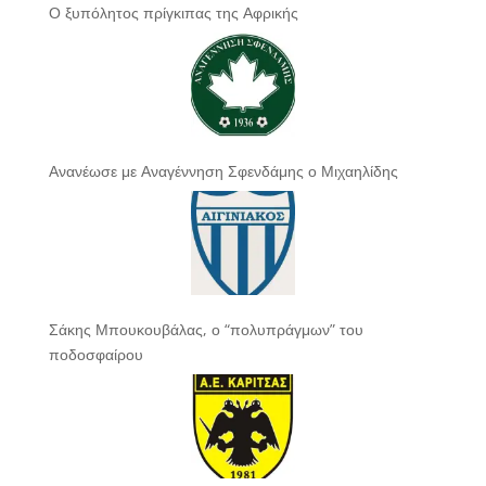
Ο ξυπόλητος πρίγκιπας της Αφρικής
Ανανέωσε με Αναγέννηση Σφενδάμης ο Μιχαηλίδης
Σάκης Μπουκουβάλας, ο “πολυπράγμων” του
ποδοσφαίρου