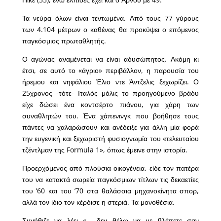
Τα νεύρα όλων είναι τεντωμένα. Από τους 77 γύρους
των 4.104 μέτρων ο καθένας θα προκύψει ο επόμενος
παγκόσμιος πρωταθλητής.
Ο αγώνας αναμένεται να είναι αδυσώπητος. Ακόμη κι
έτσι, σε αυτό το «άγριο» περιβάλλον, η παρουσία του
ήρεμου και νηφάλιου Έλιο ντε Άντζελις ξεχωρίζει. Ο
25χρονος -τότε- Ιταλός μόλις το προηγούμενο βράδυ
είχε δώσει ένα κοντσέρτο πιάνου, για χάρη των
συναθλητών του. Ένα χάπενινγκ που βοήθησε τους
πάντες να χαλαρώσουν και ανέδειξε για άλλη μία φορά
την ευγενική και ξεχωριστή φυσιογνωμία του «τελευταίου
τζέντλμαν της Formula 1», όπως έμεινε στην ιστορία.
Προερχόμενος από πλούσια οικογένεια, είδε τον πατέρα
του να κατακτά σωρεία παγκόσμιων τίτλων τις δεκαετίες
του ’60 και του ’70 στα θαλάσσια μηχανοκίνητα σπορ,
αλλά τον ίδιο τον κέρδισε η στεριά. Τα μονοθέσια.
Συνήθιζε να λέει «… δεν θέλω να με βλέπετε σαν