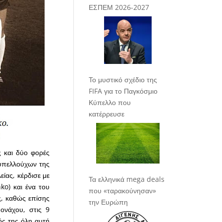
ΕΣΠΕΜ 2026-2027
Το μυστικό σχέδιο της
FIFA για το Παγκόσμιο
Κύπελλο που
κατέρρευσε
 και δύο φορές
υπελλούχων της
είας, κέρδισε με
Τα ελληνικά mega deals
ko) και ένα του
που «ταρακούνησαν»
ς, καθώς επίσης
την Ευρώπη
ονάχου, στις 9
ός της όλη αυτή