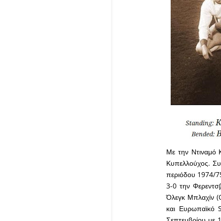
Με την Ντιναμό 
Κυπελλούχος. Συ
περιόδου 1974/75
3-0 την Φερεντσ
Όλεγκ Μπλαχίν (O
και Ευρωπαϊκό S
Σεπτεμβρίου με 1