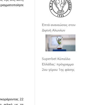
 πραγματοποίησε
Επτά ανανεώσεις στον
Διγενή Αλωνίων
Superbet Κύπελλο
Ελλάδας: πρόγραμμα
2ου γύρου 1ης φάσης
 σκοράροντας 22
α φιλικό με τη