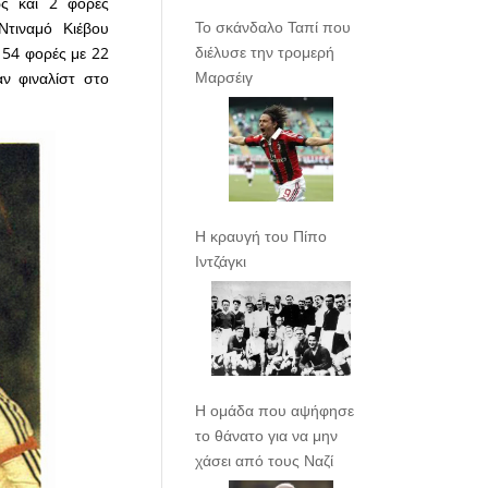
ώς και 2 φορές
Το σκάνδαλο Ταπί που
Ντιναμό Κιέβου
διέλυσε την τρομερή
54 φορές με 22
Μαρσέιγ
ν φιναλίστ στο
Η κραυγή του Πίπο
Ιντζάγκι
Η ομάδα που αψήφησε
το θάνατο για να μην
χάσει από τους Ναζί