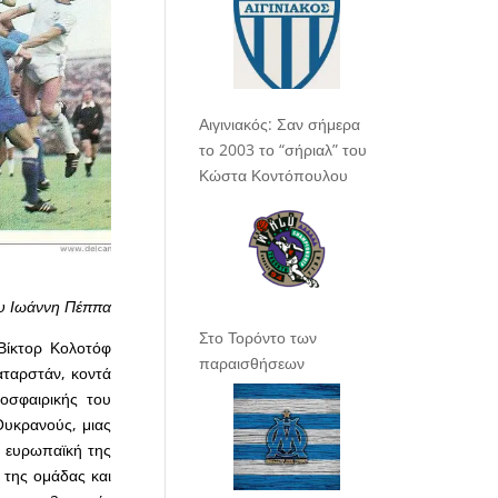
Αιγινιακός: Σαν σήμερα
το 2003 το “σήριαλ” του
Κώστα Κοντόπουλου
υ Ιωάννη Πέππα
Στο Τορόντο των
 Βίκτορ Κολοτόφ
παραισθήσεων
Ταταρστάν, κοντά
οσφαιρικής του
Ουκρανούς, μιας
ν ευρωπαϊκή της
 της ομάδας και