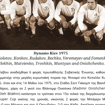
Κιέβου αναδείχθηκε 6 φορές πρωταθλητής Σοβιετικής Ένωσης, καθώς
μμετείχε στην μεγάλη ευρωπαϊκή πορεία της Ντιναμό στο Κύπελλο Κ
, όταν και στις 14 Μαΐου του 1975, στο Στάδιο Σεντ Γιάκομπ της Βασιλ
βάρος, χάρη σε 2 γκολ του Βλάντιμιρ Ονισένκο (Vladimir Onishchen
leh Blokhin) κατέκτησε το τρόπαιο στον 15ο τελικό της διοργάνωση
uper Cup εκείνης της χρονιάς, νικώντας 2 φορές την Μπάγερν Μ
-0 στο Μόναχο και στις 6 Οκτωβρίου, 2-0 στο Κίεβο. Διετέλεσε αρχηγ