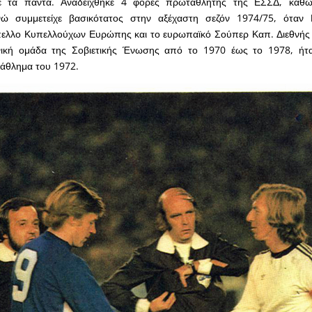
κε τα πάντα. Αναδείχθηκε 4 φορές πρωταθλητής της ΕΣΣΔ, καθ
νώ συμμετείχε βασικότατος στην αξέχαστη σεζόν 1974/75, όταν 
πελλο Κυπελλούχων Ευρώπης και το ευρωπαϊκό Σούπερ Καπ. Διεθνής 
νική ομάδα της Σοβιετικής Ένωσης από το 1970 έως το 1978, ήτα
άθλημα του 1972.