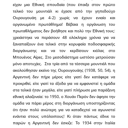
είχαν μια Εθνική σπουδαία (που έπαιξε στον πρώτο
τελικό του μουντιάλ κι έχασε από την γηπεδούχο
Ουρουγουάη με 4-2) χωρίς να έχουν ενιαίο και
οργανωμένο πρωτάθλημα! Βέβαια η οργάνωση του
πρωταθλήματος δεν βοήθησε και πολύ την Εθνική τους:
χρειάστηκε να περάσουν 48 ολόκληρα χρόνια για να
ξαναπαίξουν ένα τελικό στην κορυφαία ποδοσφαιρικής
διοργάνωσης και να τον κερδίσουν κιόλας στο
Μπουένος Αίρες. Στο μεσοδιάστημα ωστόσο μετρούσαν
μόνο αποτυχίες. Στα τρία από τα τέσσερα μουντιάλ που
ακολούθησαν εκείνο της Ουρουγουάης (1938, 50, 54), η
Αργεντινή δεν πήρε μέρος είτε γιατί δεν κατάφερε να
προκριθεί, είτε γιατί τα έξοδα για να εμφανιστεί η ομάδα
στα τελικά ήταν μεγάλα, είτε γιατί πλήρωσε μια παράξενη
εθνική αλαζονεία: το 1950, ο Χουάν Περόν δεν άφησε την
ομάδα να πάρει μέρος στη διοργάνωση υποστηρίζοντας
ότι ήταν πολύ ανώτερη για να καταδεχτεί να αγωνιστεί
ενάντια στους υπόλοιπους! Κι όταν πάντως έδινε το
παρών η Αργεντινή δεν έσκιζε: Το 1934 στην Ιταλία