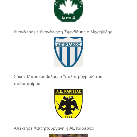
Ανανέωσε με Αναγέννηση Σφενδάμης ο Μιχαηλίδης
Σάκης Μπουκουβάλας, ο “πολυπράγμων” του
ποδοσφαίρου
Απέκτησε Χατζηπουργάνη η ΑΕ Καρίτσας