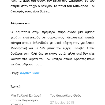
πριν τα ματς αρχίσουν: τον μενοτιάνο Σαμπάολι θα τον
στήσει στον τοίχο ο Ντιέγκο, το παιδί του Μπιλάρδο – οι
διαφορές τους είναι βαθιές.
Αλίμονο του
Ο Σαμπάολι στην πρεμιέρα παρουσίασε μια ομάδα
γεμάτη επιθετικούς λειτουργώντας ιδεολογικά: έπαιξε
κόντρα στους Ισλανδούς με μισό κόφτη (τον γερόλυκο
Μασεράνο) και με δεξί μπακ τον εξτρέμ Σάλβιο. Οταν
δούλευε στη Χιλή δεν τα έκανε αυτά, αλλά εκεί δεν είχε
κανένα στο κεφάλι του. Αν κόντρα στους Κροάτες κάνει
τα ίδια, αλίμονο του…
Πηγή:
Κάρπετ Show
Σχετικά
Μία Γαλλική Επιλογή
Τον δοκιμάζει ο Θεός
από το Παγκόσμιο
27 Ιουνίου 2018
Κύπελλο