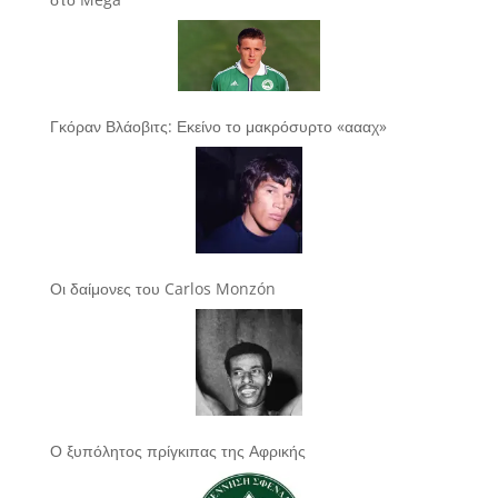
Γκόραν Βλάοβιτς: Εκείνο το μακρόσυρτο «αααχ»
Οι δαίμονες του Carlos Monzón
Ο ξυπόλητος πρίγκιπας της Αφρικής