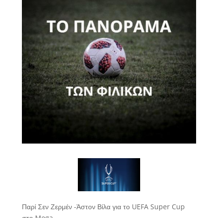
Παρί Σεν Ζερμέν -Άστον Βίλα για το UEFA Super Cup
στο Mega