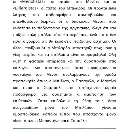
οι «Menotistas», οι οπαδοί του Μενότι, και οι
«Billardistas», οι πιστοί του Μπιλάρδο. Οι πρώτοι είναι
λάτρεις του ποδοσφαίρου πρωτοβουλίας και
υπενθυμίζουν διαρκώς ότι ο δάσκαλος Μενότι, που
ανέστησε το ποδόσφαιρό της Αργεντινής, έλεγε ότι «αν
παίξεις καλή μπάλα, τότε θα κερδίσεις, ενώ ποτέ δεν
είσαι σίγουρος ότι θα κερδίσεις παίζοντας άσχημα». Οι
άλλοι, τονίζουν ότι ο Μπιλάρδο υποστήριζε πως μόνο η
νίκη μετράει και τα υπόλοιπα είναι κουραφέξαλα! Ολη
αυτή η φασαρία επηρεάζει και την ομοσπονδία στις
επιλογές των προπονητών: όταν κυριαρχούν οι
νοσταλγοί του Μενότι αναλαμβάνουν την ομάδα
προπονητές όπως ο Μπιέλσα, ο Πασαρέλα, ο Μαρτίνο
και τώρα ο Σαμπάολι, που υπόσχονται ωραίο
ποδόσφαιρο, νέα συστήματα κι αξιοποίηση των
επιθετικών. Όταν επιβάλουν τη θέση τους όσοι
αναγνωρίζουν μόνο τον Μπιλάρδο, γίνονται
ομοσπονδιακοί κάποιοι τύποι που υπόσχονται μόνο
νίκες, όπως ο Μαραντόνα και ο Σαμπέλα.