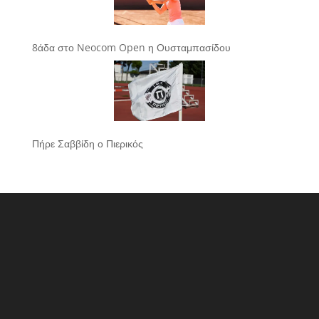
8άδα στο Neocom Open η Ουσταμπασίδου
Πήρε Σαββίδη ο Πιερικός