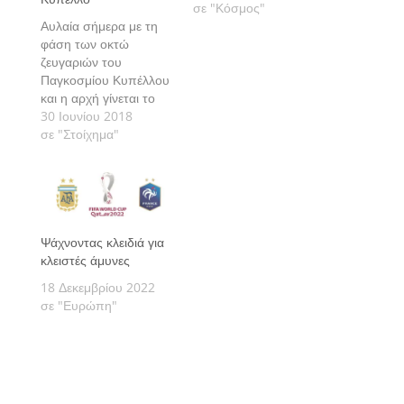
σε "Κόσμος"
Αυλαία σήμερα με τη
φάση των οκτώ
ζευγαριών του
Παγκοσμίου Κυπέλλου
και η αρχή γίνεται το
απόγευμα με ίσως την
30 Ιουνίου 2018
πιο αμφίρροπη αλλά
σε "Στοίχημα"
και συναρπαστική από
αυτές τις μονομαχίες
Ψάχνοντας κλειδιά για
κλειστές άμυνες
18 Δεκεμβρίου 2022
σε "Ευρώπη"