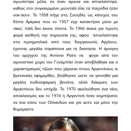
αγωνίστηκε μόλις σε έναν αγώνα και αποκλείστηκε,
καθώς στο συγκεκριμένο μουντιάλ όλα τα παιχνίδια ήταν
νοκ-άουτ. Το 1958 πήγε στη Σουηδία, ως κάτοχος του
Κόπα Αμέρικα που το 1957 είχε κατακτήσει μόνο με
νίκες: πάλι δεν έκανε τίποτα. Το 1966 έκανε για πρώτη
φορά αισθητή την παρουσία της, αφού αποκλείστηκε
στα προημιτελικά από τους διοργανωτές Αγγλους,
έχοντας μεγάλα παράπονα για τη διαιτησία. Η άρνηση
του αρχηγού της Αντόνιο Ρατίν να φύγει από τον
αγωνιστικό χώρο του Γουέμπλεϊ όταν αποβλήθηκε και ο
χαρακτηρισμός «ζώα» που χάρισαν στους Αργεντίνους οι
βρετανικές εφημερίδες, βοήθησαν ώστε να γεννηθεί μια
μεγάλη ποδοσφαιρική βεντέτα, αλλά διάκριση των
Αργεντίνων δεν υπήρξε. Το 1970 ακολούθησε ένα νέος
αποκλεισμός και το 1974 η Αργεντινή ήταν κομπάρσος
σε ένα σόου των Ολλανδών και για αυτό και μόνο την
θυμόμαστε.