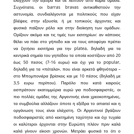
ελέγχουν την εξέδρα και δε λείπουν από καμία ομάδα.
Συχνότατα, οι barras bravas αντικαθιστούν την
αστυνομία, συνδιαλέγονται με πολιτικούς που είχαν
βλέψεις στην εξουσία, ή με τοπικούς άρχοντες και
φυσικά παίζουν ρόλο και στην διοίκηση των ομάδων.
Ορίζουν ακόμα και τις τιμές των εισιτηρίων: αν κάποιος
θέλει να πάει στο γήπεδο και να τους αποφύγει πρέπει
να ζητήσει εισιτήρια για την platea, δηλαδή για τα
κεντρικά σημεία του γηπέδου τα οποία κοστίζουν από 20
έως 50 πεσος (7-16 ευρω) και όχι για το popular,
δηλαδή για τα «πέταλα», που είναι αρκετά φθηνότερα –
στο Μπομπονιέρα βρίσκεις και με 10 πέσος (δηλαδή με
3,5 ευρω περίπου). Παρόλο που κατά καιρούς
εισπράτουν εκατομμύρια ευρώ για ποδοσφαιριστές, οι
πιο πολλές ομάδες της Αργεντινής είναι χρεοκοπημένες,
τα συμβούλια αλλάζουν όποτε η εξέδρα το απαιτεί και η
οργάνωση τους είναι ελάχιστη. Οι Αργεντινοί βγάζουν
ποδοσφαιριστές από κεκτημένη ταχύτητα και όχι τυχαία
οι καλύτεροι έρχονται στην Ευρώπη πλέον πριν καλά
καλά γίνουν είκοσι χρονών. Μετράει φυσικά το ότι ο