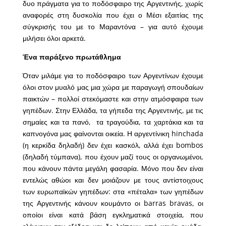
δυο πράγματα για το ποδόσφαιρο της Αργεντινής, χωρίς
αναφορές στη δυσκολία που έχει ο Μέσι εξαιτίας της
σύγκρισής του με το Μαραντόνα – για αυτό έχουμε
μιλήσει όλοι αρκετά.
Ένα παράξενο πρωτάθλημα
Όταν μιλάμε για το ποδόσφαιρο των Αργεντίνων έχουμε
όλοι στον μυαλό μας μια χώρα με παραγωγή σπουδαίων
παικτών – πολλοί στεκόμαστε και στην ατμόσφαιρα των
γηπέδων. Στην Ελλάδα, τα γήπεδα της Αργεντινής, με τις
σημαίες και τα πανό, τα τραγούδια, τα χαρτάκια και τα
καπνογόνα μας φαίνονται οικεία. Η αργεντίνικη hinchada
(η κερκίδα δηλαδή) δεν έχει κασκόλ, αλλά έχει bombos
(δηλαδή τύμπανα), που έχουν μαζί τους οι οργανωμένοι,
που κάνουν πάντα μεγάλη φασαρία. Μόνο που δεν είναι
εντελώς αθώοι και δεν μοιάζουν με τους αντίστοιχους
των ευρωπαϊκών γηπέδων: στα «πέταλα» των γηπέδων
της Αργεντινής κάνουν κουμάντο οι barras bravas, οι
οποίοι είναι κατά βάση εγκληματικά στοιχεία, που