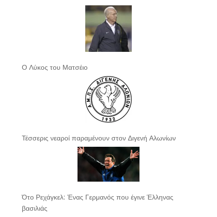
Ο Λύκος του Ματσέιο
Τέσσερις νεαροί παραμένουν στον Διγενή Αλωνίων
Ότο Ρεχάγκελ: Ένας Γερμανός που έγινε Έλληνας
βασιλιάς