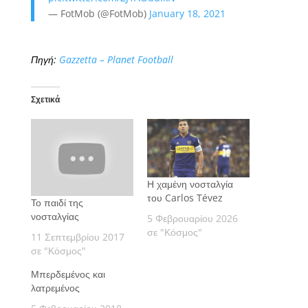
— FotMob (@FotMob)
January 18, 2021
Πηγή:
Gazzetta – Planet Football
Σχετικά
Η χαμένη νοσταλγία
του Carlos Tévez
Το παιδί της
νοσταλγίας
5 Φεβρουαρίου 2026
σε "Κόσμος"
11 Σεπτεμβρίου 2017
σε "Κόσμος"
Μπερδεμένος και
λατρεμένος