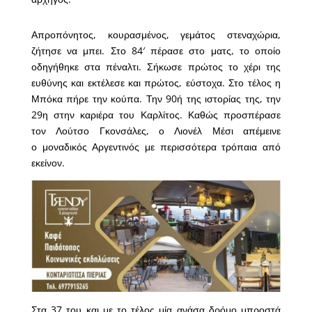
Απροπόνητος, κουρασμένος, γεμάτος στεναχώρια,
ζήτησε να μπει. Στο 84′ πέρασε στο ματς, το οποίο
οδηγήθηκε στα πέναλτι. Σήκωσε πρώτος το χέρι της
ευθύνης και εκτέλεσε και πρώτος, εύστοχα. Στο τέλος η
Μπόκα πήρε την κούπα. Την 90ή της ιστορίας της, την
29η στην καριέρα του Καρλίτος. Καθώς προσπέρασε
τον Λούτσο Γκονσάλες, ο Λιονέλ Μέσι απέμεινε
ο μοναδικός Αργεντινός με περισσότερα τρόπαια από
εκείνον.
Στα 37 του και με το τέλος μία ανάσα δρόμο μπροστά