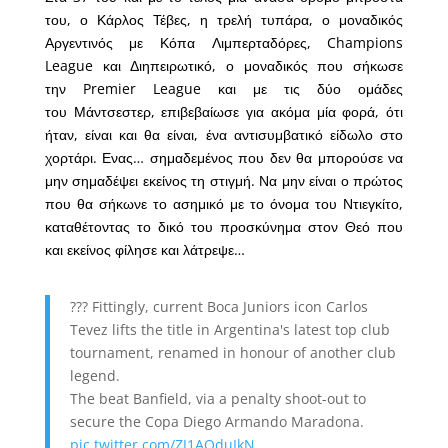
του, ο Κάρλος Τέβες, η τρελή τυπάρα, ο μοναδικός
Αργεντινός με Κόπα Λιμπερταδόρες, Champions
League και Διηπειρωτικό, ο μοναδικός που σήκωσε
την Premier League και με τις δύο ομάδες
του Μάντσεστερ, επιβεβαίωσε για ακόμα μία φορά, ότι
ήταν, είναι και θα είναι, ένα αντισυμβατικό είδωλο στο
χορτάρι. Ενας… σημαδεμένος που δεν θα μπορούσε να
μην σημαδέψει εκείνος τη στιγμή. Να μην είναι ο πρώτος
που θα σήκωνε το ασημικό με το όνομα του Ντιεγκίτο,
καταθέτοντας το δικό του προσκύνημα στον Θεό που
και εκείνος φίλησε και λάτρεψε…
??? Fittingly, current Boca Juniors icon Carlos
Tevez lifts the title in Argentina's latest top club
tournament, renamed in honour of another club
legend.
The beat Banfield, via a penalty shoot-out to
secure the Copa Diego Armando Maradona.
pic.twitter.com/ZJ1AOduIkN