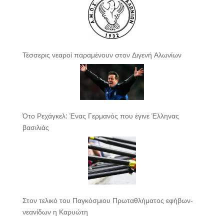
Τέσσερις νεαροί παραμένουν στον Διγενή Αλωνίων
Ότο Ρεχάγκελ: Ένας Γερμανός που έγινε Έλληνας
βασιλιάς
Στον τελικό του Παγκόσμιου Πρωταθλήματος εφήβων-
νεανίδων η Καρυώτη