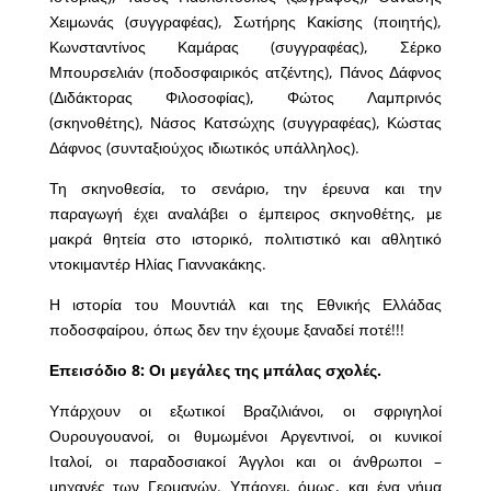
Χειμωνάς (συγγραφέας), Σωτήρης Κακίσης (ποιητής),
Κωνσταντίνος Καμάρας (συγγραφέας), Σέρκο
Μπουρσελιάν (ποδοσφαιρικός ατζέντης), Πάνος Δάφνος
(Διδάκτορας Φιλοσοφίας), Φώτος Λαμπρινός
(σκηνοθέτης), Νάσος Κατσώχης (συγγραφέας), Κώστας
Δάφνος (συνταξιούχος ιδιωτικός υπάλληλος).
Τη σκηνοθεσία, το σενάριο, την έρευνα και την
παραγωγή έχει αναλάβει ο έμπειρος σκηνοθέτης, με
μακρά θητεία στο ιστορικό, πολιτιστικό και αθλητικό
ντοκιμαντέρ Ηλίας Γιαννακάκης.
Η ιστορία του Μουντιάλ και της Εθνικής Ελλάδας
ποδοσφαίρου, όπως δεν την έχουμε ξαναδεί ποτέ!!!
Επεισόδιο 8: Οι μεγάλες της μπάλας σχολές.
Υπάρχουν οι εξωτικοί Βραζιλιάνοι, οι σφριγηλοί
Ουρουγουανοί, οι θυμωμένοι Αργεντινοί, οι κυνικοί
Ιταλοί, οι παραδοσιακοί Άγγλοι και οι άνθρωποι –
μηχανές των Γερμανών.
Υπάρχει, όμως, και ένα νήμα