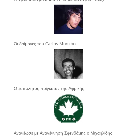
Οι δαίμονες του Carlos Monzón
Ο ξυπόλητος πρίγκιπας της Αφρικής
Ανανέωσε με Αναγέννηση Σφενδάμης ο Μιχαηλίδης