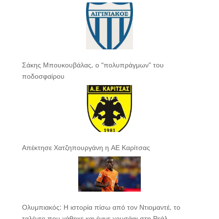
Σάκης Μπουκουβάλας, ο “πολυπράγμων” του
ποδοσφαίρου
Απέκτησε Χατζηπουργάνη η ΑΕ Καρίτσας
Ολυμπιακός: Η ιστορία πίσω από τον Ντιομαντέ, το
ταλέντο που χάθηκε και έγινε χρυσάφι στη Ρεάλ