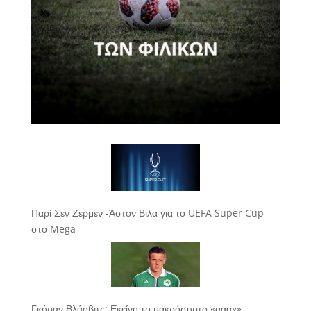
Παρί Σεν Ζερμέν -Άστον Βίλα για το UEFA Super Cup
στο Mega
Γκόραν Βλάοβιτς: Εκείνο το μακρόσυρτο «αααχ»