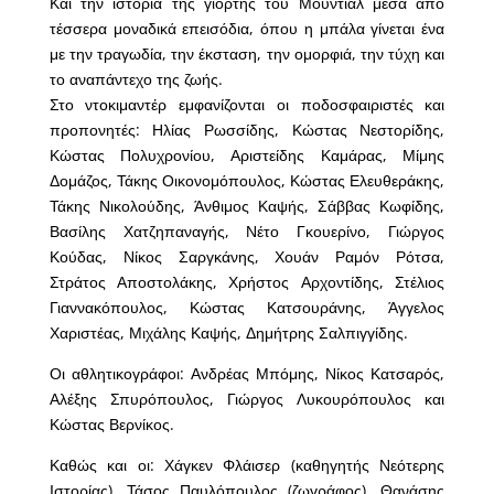
Και την ιστορία της γιορτής του Μουντιάλ μέσα από
τέσσερα μοναδικά επεισόδια, όπου η μπάλα γίνεται ένα
με την τραγωδία, την έκσταση, την ομορφιά, την τύχη και
το αναπάντεχο της ζωής.
Στο ντοκιμαντέρ εμφανίζονται οι ποδοσφαιριστές και
προπονητές: Ηλίας Ρωσσίδης, Κώστας Νεστορίδης,
Κώστας Πολυχρονίου, Αριστείδης Καμάρας, Μίμης
Δομάζος, Τάκης Οικονομόπουλος, Κώστας Ελευθεράκης,
Τάκης Νικολούδης, Άνθιμος Καψής, Σάββας Κωφίδης,
Βασίλης Χατζηπαναγής, Νέτο Γκουερίνο, Γιώργος
Κούδας, Νίκος Σαργκάνης, Χουάν Ραμόν Ρότσα,
Στράτος Αποστολάκης, Χρήστος Αρχοντίδης, Στέλιος
Γιαννακόπουλος, Κώστας Κατσουράνης, Άγγελος
Χαριστέας, Μιχάλης Καψής, Δημήτρης Σαλπιγγίδης.
Οι αθλητικογράφοι: Ανδρέας Μπόμης, Νίκος Κατσαρός,
Αλέξης Σπυρόπουλος, Γιώργος Λυκουρόπουλος και
Κώστας Βερνίκος.
Καθώς και οι: Χάγκεν Φλάισερ (καθηγητής Νεότερης
Ιστορίας), Τάσος Παυλόπουλος (ζωγράφος), Θανάσης