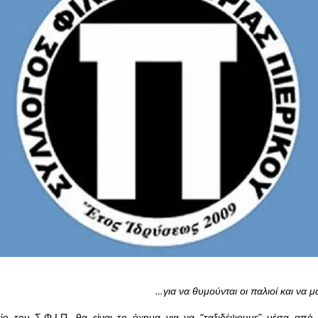
…για να θυμούνται οι παλιοί και να μ
ίο του Σ.Φ.Ι.Π. θα είναι το όχημα για να “ταξιδέψουμε” μέσα από 