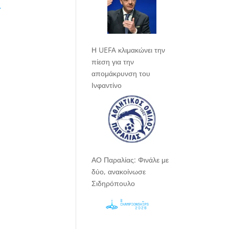
.
Η UEFA κλιμακώνει την
πίεση για την
απομάκρυνση του
Ινφαντίνο
ΑΟ Παραλίας: Φινάλε με
δύο, ανακοίνωσε
Σιδηρόπουλο