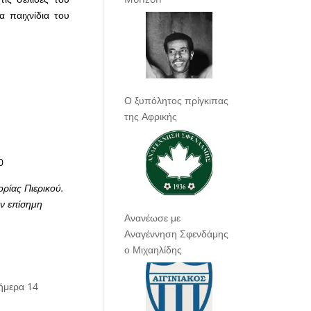
α παιχνίδια του
Ο ξυπόλητος πρίγκιπας
της Αφρικής
0
ορίας Πιερικού.
ην επίσημη
Ανανέωσε με
Αναγέννηση Σφενδάμης
ο Μιχαηλίδης
ήμερα 14