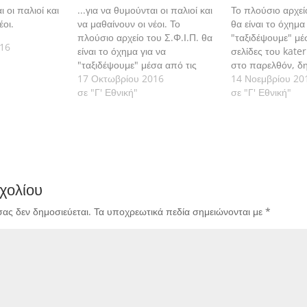
ι οι παλιοί και
...για να θυμούνται οι παλιοί και
Το πλούσιο αρχεί
έοι.
να μαθαίνουν οι νέοι. Το
θα είναι το όχημα
πλούσιο αρχείο του Σ.Φ.Ι.Π. θα
"ταξιδέψουμε" μέ
016
είναι το όχημα για να
σελίδες του kater
"ταξιδέψουμε" μέσα από τις
στο παρελθόν, δ
σελίδες του katerinisport.gr,
17 Οκτωβρίου 2016
καθημερινά τι έγι
14 Νοεμβρίου 20
στο παρελθόν, δημοσιεύονται
σε "Γ' Εθνική"
σήμερα" στα παιχ
σε "Γ' Εθνική"
καθημερινά τι έγινε "σαν
Πιερικού από την
σήμερα" στα παιχνίδια του
1961 μέχρι και σ
Πιερικού από την ίδρυσή του το
1961 μέχρι και σήμερα. Ας…
χολίου
σας δεν δημοσιεύεται.
Τα υποχρεωτικά πεδία σημειώνονται με
*