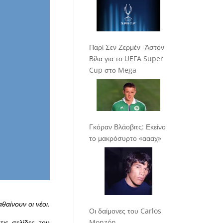
Παρί Σεν Ζερμέν -Άστον
Βίλα για το UEFA Super
Cup στο Mega
Γκόραν Βλάοβιτς: Εκείνο
το μακρόσυρτο «αααχ»
αθαίνουν οι νέοι.
Οι δαίμονες του Carlos
τις σελίδες του
Monzón