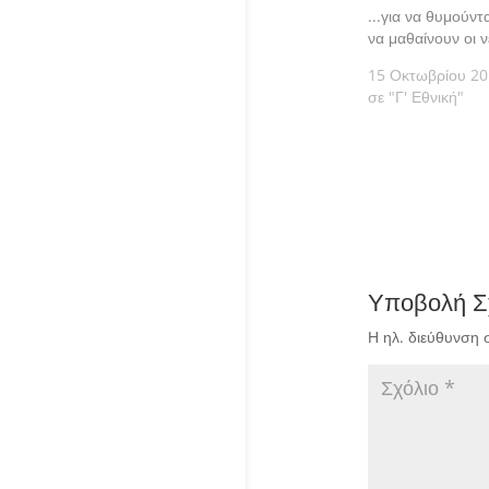
...για να θυμούντα
να μαθαίνουν οι ν
15 Οκτωβρίου 2
σε "Γ' Εθνική"
Υποβολή Σ
Η ηλ. διεύθυνση 