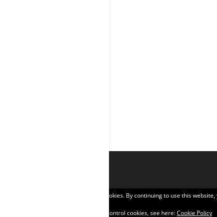
Privacy & Cookies: This site uses cookies. By continuing to use this website,
To find out more, including how to control cookies, see here:
Cookie Policy
Σχεδιάστηκε από