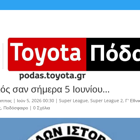
κός σαν σήμερα 5 Ιουνίου…
άππας
|
Ιούν 5, 2026 00:30
|
Super League
,
Super League 2
,
Γ' Εθνι
ς
,
Ποδόσφαιρο
|
0 Σχόλια