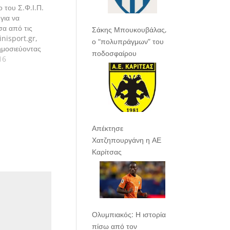
ο του Σ.Φ.Ι.Π.
 για να
σα από τις
Σάκης Μπουκουβάλας,
inisport.gr,
ο “πολυπράγμων” του
ημοσιεύοντας
ποδοσφαίρου
νε "σαν
16
νίδια του
 ίδρυσή του το
ήμερα.
Απέκτησε
Χατζηπουργάνη η ΑΕ
Καρίτσας
Ολυμπιακός: Η ιστορία
πίσω από τον