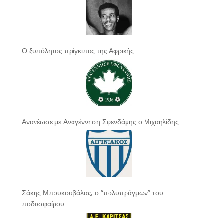
Ο ξυπόλητος πρίγκιπας της Αφρικής
Ανανέωσε με Αναγέννηση Σφενδάμης ο Μιχαηλίδης
Σάκης Μπουκουβάλας, ο “πολυπράγμων” του
ποδοσφαίρου