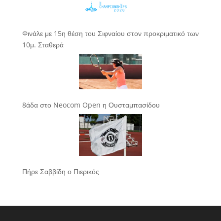
Φινάλε με 15η θέση του Σιφναίου στον προκριματικό των
10μ. Σταθερά
8άδα στο Neocom Open η Ουσταμπασίδου
Πήρε Σαββίδη ο Πιερικός