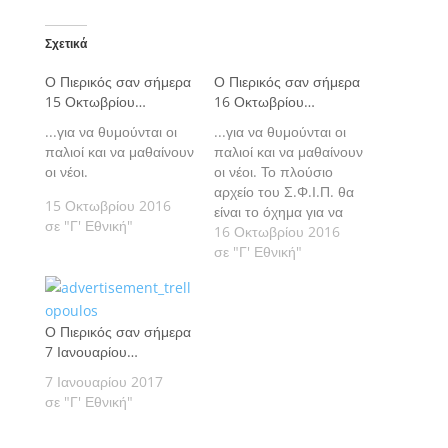
Σχετικά
Ο Πιερικός σαν σήμερα
Ο Πιερικός σαν σήμερα
15 Οκτωβρίου…
16 Οκτωβρίου…
...για να θυμούνται οι
...για να θυμούνται οι
παλιοί και να μαθαίνουν
παλιοί και να μαθαίνουν
οι νέοι.
οι νέοι. Το πλούσιο
αρχείο του Σ.Φ.Ι.Π. θα
15 Οκτωβρίου 2016
είναι το όχημα για να
σε "Γ' Εθνική"
"ταξιδέψουμε" μέσα
16 Οκτωβρίου 2016
από τις σελίδες του
σε "Γ' Εθνική"
katerinisport.gr, στο
παρελθόν,
δημοσιεύονται
Ο Πιερικός σαν σήμερα
καθημερινά τι έγινε
7 Ιανουαρίου…
"σαν σήμερα" στα
παιχνίδια του Πιερικού
7 Ιανουαρίου 2017
από την ίδρυσή του το
σε "Γ' Εθνική"
1961 μέχρι και σήμερα.
Ας…