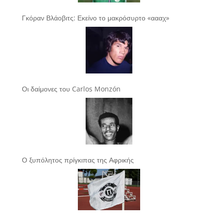
Γκόραν Βλάοβιτς: Εκείνο το μακρόσυρτο «αααχ»
Οι δαίμονες του Carlos Monzón
Ο ξυπόλητος πρίγκιπας της Αφρικής