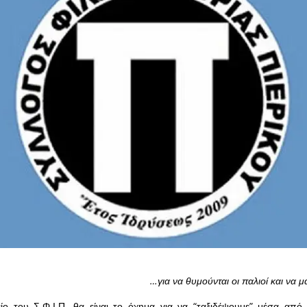
…για να θυμούνται οι παλιοί και να μ
ίο του Σ.Φ.Ι.Π. θα είναι το όχημα για να “ταξιδέψουμε” μέσα από 