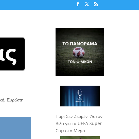
ική
,
Ευρώπη
,
Παρί Σεν Ζερμέν -Άστον
Βίλα για το UEFA Super
Cup στο Mega