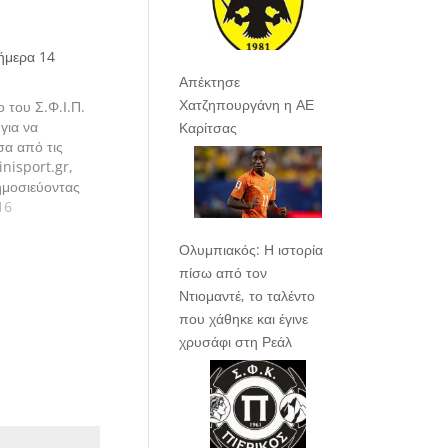
ήμερα 14
Απέκτησε
Χατζηπουργάνη η ΑΕ
ο του Σ.Φ.Ι.Π.
 για να
Καρίτσας
σα από τις
inisport.gr,
ημοσιεύοντας
νε "σαν
16
νίδια του
 ίδρυσή του το
Ολυμπιακός: Η ιστορία
ήμερα.
πίσω από τον
Ντιομαντέ, το ταλέντο
που χάθηκε και έγινε
χρυσάφι στη Ρεάλ