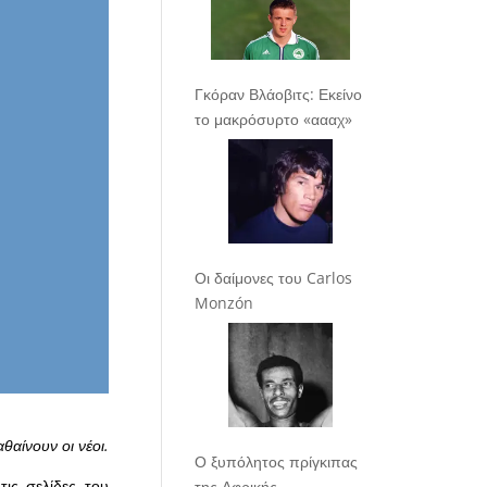
Γκόραν Βλάοβιτς: Εκείνο
το μακρόσυρτο «αααχ»
Οι δαίμονες του Carlos
Monzón
αθαίνουν οι νέοι.
Ο ξυπόλητος πρίγκιπας
τις σελίδες του
της Αφρικής