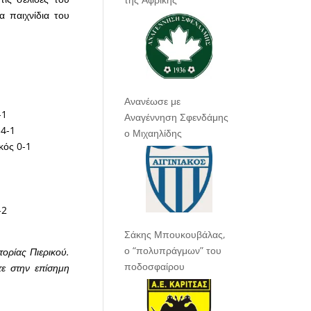
α παιχνίδια του
Ανανέωσε με
-1
Αναγέννηση Σφενδάμης
 4-1
ο Μιχαηλίδης
κός 0-1
-2
Σάκης Μπουκουβάλας,
ο “πολυπράγμων” του
τορίας Πιερικού.
ποδοσφαίρου
τε στην επίσημη