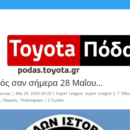
κός σαν σήμερα 28 Μαΐου…
άππας
|
Μάι 28, 2026 00:20
|
Super League
,
Super League 2
,
Γ' Εθν
ς
,
Πιερικός
,
Ποδόσφαιρο
|
0 Σχόλια