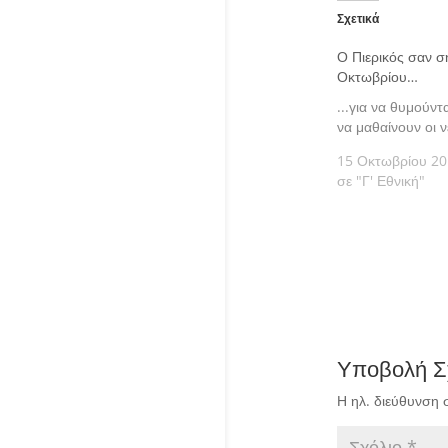
Σχετικά
Ο Πιερικός σαν σ
Οκτωβρίου…
...για να θυμούντα
να μαθαίνουν οι ν
15 Οκτωβρίου 2
σε "Γ' Εθνική"
Υποβολή Σ
Η ηλ. διεύθυνση 