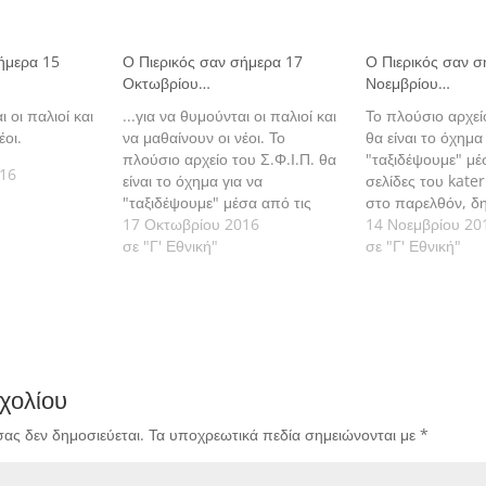
ήμερα 15
Ο Πιερικός σαν σήμερα 17
Ο Πιερικός σαν σ
Οκτωβρίου…
Νοεμβρίου…
ι οι παλιοί και
...για να θυμούνται οι παλιοί και
Το πλούσιο αρχεί
έοι.
να μαθαίνουν οι νέοι. Το
θα είναι το όχημα
πλούσιο αρχείο του Σ.Φ.Ι.Π. θα
"ταξιδέψουμε" μέ
016
είναι το όχημα για να
σελίδες του kater
"ταξιδέψουμε" μέσα από τις
στο παρελθόν, δ
σελίδες του katerinisport.gr,
17 Οκτωβρίου 2016
καθημερινά τι έγι
14 Νοεμβρίου 20
στο παρελθόν, δημοσιεύονται
σε "Γ' Εθνική"
σήμερα" στα παιχ
σε "Γ' Εθνική"
καθημερινά τι έγινε "σαν
Πιερικού από την
σήμερα" στα παιχνίδια του
1961 μέχρι και σ
Πιερικού από την ίδρυσή του το
1961 μέχρι και σήμερα. Ας…
χολίου
σας δεν δημοσιεύεται.
Τα υποχρεωτικά πεδία σημειώνονται με
*