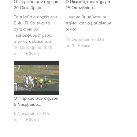
Ο Πιερικός σαν σήμερα
Ο Πιερικός σαν σήμερα
20 Οκτωβρίου…
15 Οκτωβρίου…
Το πλούσιο αρχείο του
...για να θυμούνται οι
Σ.Φ.Ι.Π. θα είναι το
παλιοί και να μαθαίνουν
όχημα για να
οι νέοι.
"ταξιδέψουμε" μέσα
15 Οκτωβρίου 2016
από τις σελίδες του
σε "Γ' Εθνική"
katerinisport.gr, στο
20 Οκτωβρίου 2016
παρελθόν,
σε "Γ' Εθνική"
δημοσιεύονται
καθημερινά τι έγινε
"σαν σήμερα" στα
παιχνίδια του Πιερικού
από την ίδρυσή του το
1961 μέχρι και σήμερα.
Ο Πιερικός σαν σήμερα
6 Νοεμβρίου…
6 Νοεμβρίου 2016
σε "Γ' Εθνική"