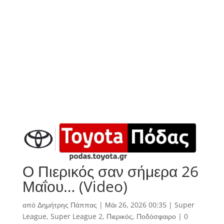
Ο Πιερικός σαν σήμερα 26
Μαΐου… (Video)
από
Δημήτρης Πάππας
|
Μάι 26, 2026 00:35
|
Super
League
,
Super League 2
,
Πιερικός
,
Ποδόσφαιρο
|
0