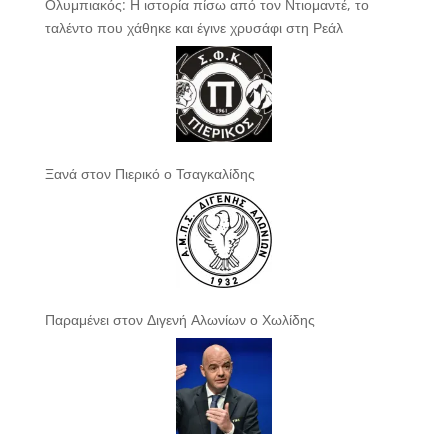
Ολυμπιακός: Η ιστορία πίσω από τον Ντιομαντέ, το
ταλέντο που χάθηκε και έγινε χρυσάφι στη Ρεάλ
Ξανά στον Πιερικό ο Τσαγκαλίδης
Παραμένει στον Διγενή Αλωνίων ο Χωλίδης