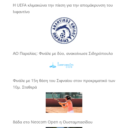
Η UEFA κλιμακώνει την πίεση για την απομάκρυνση του
Ινφαντίνο
ΑΟ Παραλίας: Φινάλε με δύο, ανακοίνωσε Σιδηρόπουλο
Φινάλε με 15η θέση του Σιφναίου στον προκριματικό των
10μ. Σταθερά
8άδα στο Neocom Open η Ουσταμπασίδου