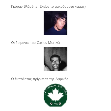
Γκόραν Βλάοβιτς: Εκείνο το μακρόσυρτο «αααχ»
Οι δαίμονες του Carlos Monzón
Ο ξυπόλητος πρίγκιπας της Αφρικής