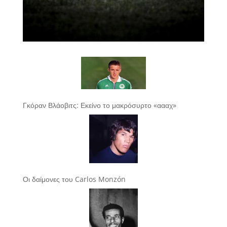
Γκόραν Βλάοβιτς: Εκείνο το μακρόσυρτο «αααχ»
Οι δαίμονες του Carlos Monzón