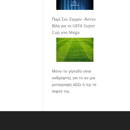
Παρί Σεν Ζερμέν -Άστον
Βίλα για το UEFA Super
Cup στο Mega
Μόνο το γήπεδο είναι
καθρέφτης για το αν μια
μεταγραφή άξιζε ή όχι τα
λεφτά της