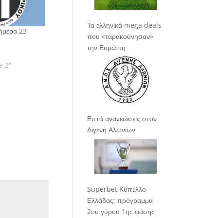
Τα ελληνικά mega deals
ήμερα 23
που «ταρακούνησαν»
την Ευρώπη
e 2"
Επτά ανανεώσεις στον
Διγενή Αλωνίων
Superbet Κύπελλο
Ελλάδας: πρόγραμμα
2ου γύρου 1ης φάσης