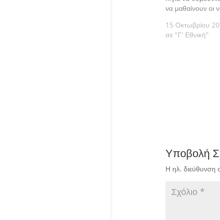
να μαθαίνουν οι ν
15 Οκτωβρίου 2
σε "Γ' Εθνική"
Υποβολή Σ
Η ηλ. διεύθυνση 