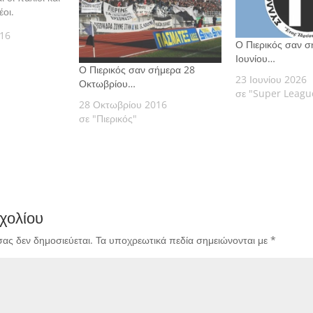
έοι.
016
Ο Πιερικός σαν σ
Ιουνίου…
Ο Πιερικός σαν σήμερα 28
23 Ιουνίου 2026
Οκτωβρίου…
σε "Super Leagu
28 Οκτωβρίου 2016
σε "Πιερικός"
χολίου
σας δεν δημοσιεύεται.
Τα υποχρεωτικά πεδία σημειώνονται με
*