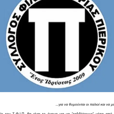
…για να θυμούνται οι παλιοί και να μ
ίο του Σ.Φ.Ι.Π. θα είναι το όχημα για να “ταξιδέψουμε” μέσα από 