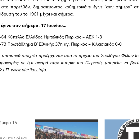
, στο παρελθόν, δημοσιεύοντας καθημερινά τι έγινε “σαν σήμερα” στ
 ίδρυσή του το 1961 μέχρι και σήμερα.
 έγινε σαν σήμερα, 17 Ιουνίου…
64 Κύπελλο Ελλάδος Ημιτελικός Πιερικός – ΑΕΚ 1-3
73 Πρωτάθλημα Β’ Εθνικής 37η αγ. Πιερικός – Κιλκισιακός 0-0
 στατιστικά στοιχεία προέρχονται από το αρχείο του Συλλόγου Φίλων Ισ
ροφορίες σε ό,τι αφορά στην ιστορία του Πιερικού, μπορείτε να βρεί
Φ.Ι.Π. www.pierikos.info.
ήμερα 15
ι οι παλιοί και