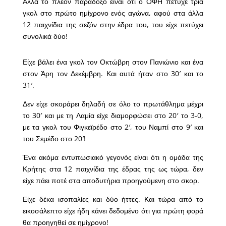
Αλλά το πλέον παράδοξο είναι ότι ο ΟΦΗ πέτυχε τρία
γκολ στο πρώτο ημίχρονο ενός αγώνα, αφού στα άλλα
12 παιχνίδια της σεζόν στην έδρα του, του είχε πετύχει
συνολικά δύο!
Είχε βάλει ένα γκολ τον Οκτώβρη στον Πανιώνιο και ένα
στον Άρη τον Δεκέμβρη. Και αυτά ήταν στο 30′ και το
31′.
Δεν είχε σκοράρει δηλαδή σε όλο το πρωτάθλημα μέχρι
το 30′ και με τη Λαμία είχε διαμορφώσει στο 20′ το 3-0,
με τα γκολ του Φιγκεϊρέδο στο 2′, του Ναμπί στο 9′ και
του Σεμέδο στο 20′!
Ένα ακόμα εντυπωσιακό γεγονός είναι ότι η ομάδα της
Κρήτης στα 12 παιχνίδια της έδρας της ως τώρα, δεν
είχε πάει ποτέ στα αποδυτήρια προηγούμενη στο σκορ.
Είχε δέκα ισοπαλίες και δύο ήττες. Και τώρα από το
εικοσάλεπτο είχε ήδη κάνει δεδομένο ότι για πρώτη φορά
θα προηγηθεί σε ημίχρονο!